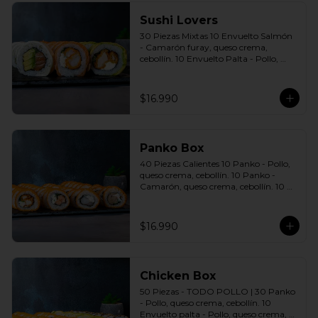
Sushi Lovers
30 Piezas Mixtas 10 Envuelto Salmón 
- Camarón furay, queso crema, 
cebollín. 10 Envuelto Palta - Pollo, 
queso crema, cebollín. 10 Envuelto 
Queso - Salmón, palta, cebollín. 
Incluye: 3 Salsas a elección soya o 
$16.990
agridulce Bless + 2 palitos
Panko Box
40 Piezas Calientes 10 Panko - Pollo, 
queso crema, cebollín. 10 Panko - 
Camarón, queso crema, cebollín. 10 
Panko - Salmón, queso crema, 
cebollín. 10 Panko - Champiñón, 
queso crema, cebollín. Incluye: 4 Salsas 
$16.990
a elección soya o agridulce Bless + 2 
palitos
Chicken Box
50 Piezas - TODO POLLO | 30 Panko 
- Pollo, queso crema, cebollín. 10 
Envuelto palta - Pollo, queso crema, 