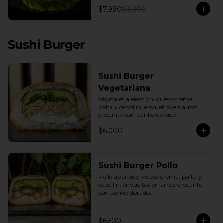
con una base de pepino fresco y palta 
$7.990
$9.990
cremosa, este plato es el equilibrio 
perfecto. Incluye: 1 Salsa de Soya 30ML
Sushi Burger
Sushi Burger
Vegetariana
Vegetales a elección, queso crema, 
palta y cebollín, envueltos en arroz 
crocante con panko dorado.
$6.000
Sushi Burger Pollo
Pollo apanado, queso crema, palta y 
cebollín, envueltos en arroz crocante 
con panko dorado.
$6.500