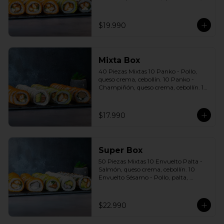
cebollín. 10 Envuelto Sésamo - Pollo, 
queso crema, cebollín. Incluye: 5 Salsas 
a elección soya o agridulce Bless + 3 
$19.990
palitos
Mixta Box
40 Piezas Mixtas 10 Panko - Pollo, 
queso crema, cebollín. 10 Panko - 
Champiñón, queso crema, cebollín. 10 
Envuelto Palta - Pollo, queso crema, 
cebollín. 10 Envuelto Queso - Salmón, 
palta, cebollín. Incluye: 2 Salsa soya 2 
$17.990
Salsa agridulce Bless 3 palitos
Super Box
50 Piezas Mixtas 10 Envuelto Palta - 
Salmón, queso crema, cebollín. 10 
Envuelto Sésamo - Pollo, palta, 
cebollín. 10 Envuelto Queso - 
Camarón, palta, cebollín. 10 Panko - 
Pollo, queso crema, cebollín. 10 Panko 
$22.990
- Camarón, queso crema, cebollín 
Incluye: 5 Salsas a elección soya o 