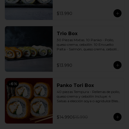
cebollín. 10 Envuelto Sésamo - 
Pimentón, queso crema, cebollín. 
Incluye: 3 Salsas a elección soya o 
$13.990
agridulce Bless + 2 palitos
Trio Box
30 Piezas Mixtas. 10 Panko - Pollo, 
queso crema, cebollín. 10 Envuelto 
Palta - Salmón, queso crema, cebollín. 
10 Envuelto Queso - Camarón, palta. 
Incluye: 3 Salsas a elección soya o 
agridulce Bless + 2 palitos
$13.990
-
6
%
Panko Tori Box
40 piezas Tempura - Rellenas de pollo, 
queso crema y cebollín Incluye: 4 
Salsas a elección soya o agridulce Bless 
+ 3 palitos
$14.990
$15.990