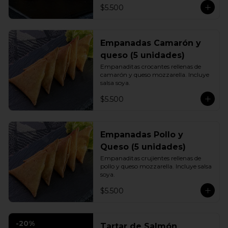
$5.500
Empanadas Camarón y
queso (5 unidades)
Empanaditas crocantes rellenas de 
camarón y queso mozzarella. Incluye 
salsa soya.
$5.500
Empanadas Pollo y
Queso (5 unidades)
Empanaditas crujientes rellenas de 
pollo y queso mozzarella. Incluye salsa 
soya.
$5.500
-
20
%
Tartar de Salmón