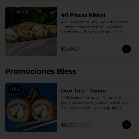
40 Piezas Nikkei
40 Cortes premium - Rolls de la carta 
-Lomo Saltado tempura -Avocado 
Cevichero -Chicken Oriental -Sake 
Nikkei Bless: 4 Salsas a elección soya o 
agridulce Bless + 3 palitos
$24.990
Promociones Bless
-
10
%
Duo Tori - Panko
20 Bocados Tempura - Rellenos de 
pollo, queso crema y cebollín Incluyen: 
2 Salsas a elección soya o agridulce 
Bless + 2 palitos
$8.990
$9.990