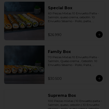
agridulce Bless + 4 palitos
Special Box
60 Piezas Mixtas 10 Envuelto Palta - 
Salmón, queso crema, cebollín. 10 
Envuelto Sésamo - Pollo, palta, 
cebollín. 10 Envuelto Queso - 
Camarón, palta cebollín. 10 Panko - 
Pollo, queso crema, cebollín. 10 Panko 
$26.990
- Champiñón, queso crema, cebollín. 
10 Futomaki furay - Salmón Incluye: 6 
Salsas a elección soya o agridulce Bless 
+ 5 palitos
Family Box
70 Piezas Mixtas 10 Envuelto Palta - 
Salmón, Queso crema , Cebollín. 10 
Envuelto Sésamo - Pollo, Palta, 
Cebollín. 10 Envuelto Queso - 
Camarón, Palta, Cebollín. 10 Envuelto 
Ciboulette - Camarón, queso crema, 
$30.500
cebollín. 10 Panko - Pollo, Queso 
crema, Cebollín. 10 Panko - Camarón, 
queso crema, cebollín. 10 Panko - 
Salmón, queso crema, cebollÍn Incluye: 
Suprema Box
7 Salsas a elección soya o agridulce 
Bless + 6 palitos
100 Piezas mixtas | 10 Envuelto palta - 
Salmón, queso, cebollín | 10 Envuelto 
sésamo - pollo, queso crema, cebollín. | 