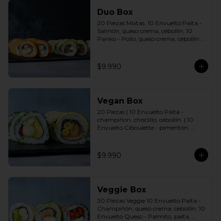
Duo Box
20 Piezas Mixtas. 10 Envuelto Palta - 
Salmón, queso crema, cebollín, 10 
Panko - Pollo, queso crema, cebollín 
Incluye: 2 Salsas a elección soya o 
agridulce Bless + 2 palitos
$9.990
Vegan Box
20 Piezas | 10 Envuelto Palta - 
champiñon, choclillo, cebollín. | 10 
Envuelto Ciboulette - pimentón, 
palmito, palta. Incluye: 2 Salsas a 
elección soya o agridulce Bless + 2 
palitos
$9.990
Veggie Box
30 Piezas Veggie 10 Envuelto Palta - 
Champiñón, queso crema, cebollín. 10 
Envuelto Queso - Palmito, palta, 