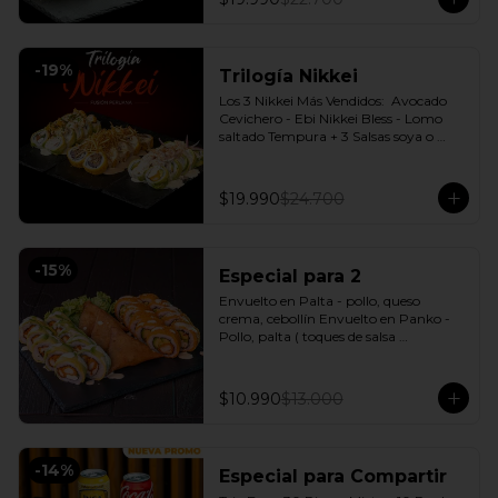
-
19
%
Trilogía Nikkei
Los 3 Nikkei Más Vendidos:  Avocado 
Cevichero - Ebi Nikkei Bless - Lomo 
saltado Tempura + 3 Salsas soya o 
dulce a elección.
$19.990
$24.700
-
15
%
Especial para 2
Envuelto en Palta - pollo, queso 
crema, cebollín Envuelto en Panko - 
Pollo, palta ( toques de salsa 
acevichada ) + 3 Empanadas - Pollo 
queso Incluye: 1 Salsa Agridulce Bless - 
2 Salsa soya
$10.990
$13.000
-
14
%
Especial para Compartir