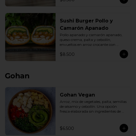
Sushi Burger Pollo y
Camarón Apanado
Pollo apanado y camarón apanado, 
queso crema, palta y cebollín, 
envueltos en arroz crocante con 
panko dorado.
$8.500
Gohan
Gohan Vegan
Arroz, mix de vegetales, palta, semillas 
de sésamo y cebollín. Una opción 
fresca elaborada sin ingredientes de 
origen animal.
$6.500