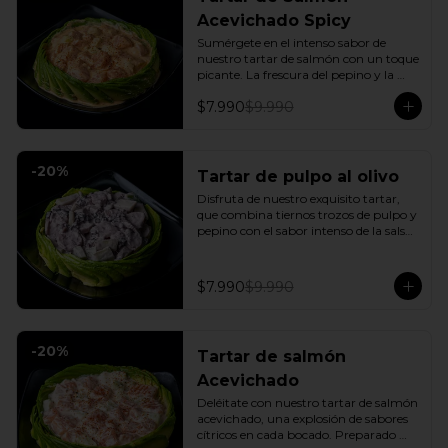
Acevichado Spicy
Sumérgete en el intenso sabor de 
nuestro tartar de salmón con un toque 
picante. La frescura del pepino y la 
suavidad de la palta se combinan con 
$7.990
$9.990
la explosión de la salsa spicy, creando 
un plato vibrante y lleno de sabor que 
cautivará tus sentidos. Incluye: 1 Salsa 
de soya
-
20
%
Tartar de pulpo al olivo
Disfruta de nuestro exquisito tartar, 
que combina tiernos trozos de pulpo y 
pepino con el sabor intenso de la salsa 
al olivo. Este plato se sirve sobre una 
fresca base de palta, creando una 
experiencia única de sabor y textura.
$7.990
$9.990
-
20
%
Tartar de salmón
Acevichado
Deléitate con nuestro tartar de salmón 
acevichado, una explosión de sabores 
cítricos en cada bocado. Preparado 