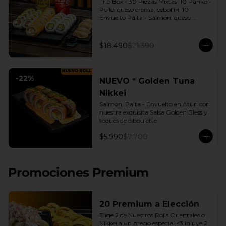
Trio Box - 30 Piezas Mixtas. 10 Panko - 
Pollo, queso crema, cebollín. 10 
Envuelto Palta - Salmón, queso 
crema, cebollín. 10 Envuelto Queso - 
Camarón, palta. | Gyozas a Elección | 
2 Bebidas Elección | 3 Salsas a Elección 
$18.490
$21.390
Soya o Agridulce Bless.
-
22
%
NUEVO * Golden Tuna
Nikkei
Salmón, Palta - Envuelto en Atún con 
nuestra exquisita Salsa Golden Bless y 
toques de ciboulette.
$5.990
$7.700
Promociones Premium
20 Premium a Elección
Elige 2 de Nuestros Rolls Orientales o 
Nikkei a un precio especial <3 inluye 2 