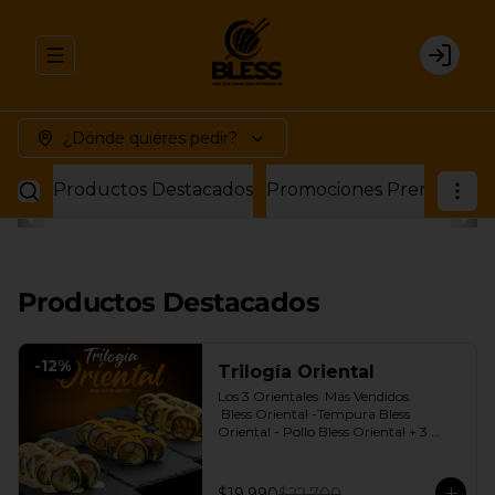
Abrir menu de navegación
Login
¿Dónde quieres pedir?
Productos Destacados
Promociones Premium
P
Productos Destacados
-
12
%
Trilogía Oriental
Los 3 Orientales  Más Vendidos.

 Bless Oriental -Tempura Bless 
Oriental - Pollo Bless Oriental + 3 
Salsas soya o dulce a elección.
$19.990
$22.700