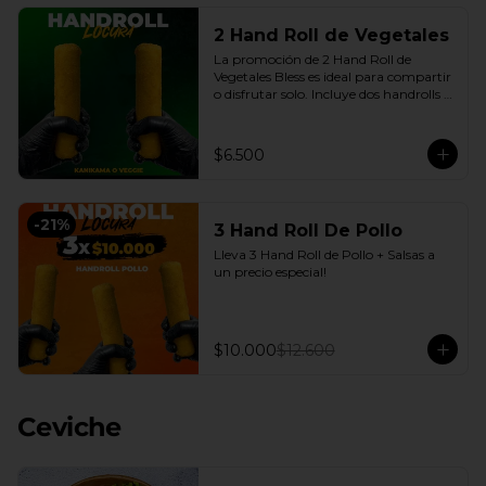
2 Hand Roll de Vegetales
La promoción de 2 Hand Roll de 
Vegetales Bless es ideal para compartir 
o disfrutar solo. Incluye dos handrolls 
de vegetales con queso crema y 
cebollín fresco, envueltos en arroz 
apanado en panko crocante, más 
$6.500
salsas a elección. Una opción práctica, 
sabrosa y conveniente, disponible en 
nuestro delivery en Santiago con la 
calidad de Sushi Bless.
-
21
%
3 Hand Roll De Pollo
Lleva 3 Hand Roll de Pollo + Salsas a 
un precio especial!
$10.000
$12.600
Ceviche