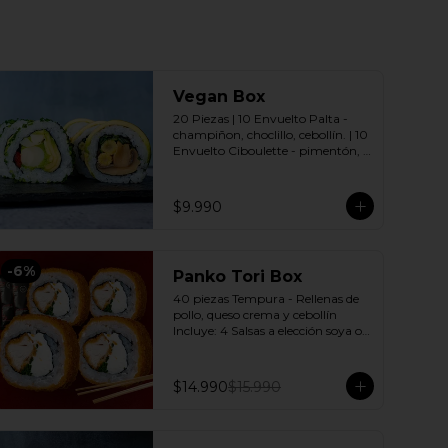
Vegan Box
20 Piezas | 10 Envuelto Palta - 
champiñon, choclillo, cebollín. | 10 
Envuelto Ciboulette - pimentón, 
palmito, palta. Incluye: 2 Salsas a 
elección soya o agridulce Bless + 2 
palitos
$9.990
-
6
%
Panko Tori Box
40 piezas Tempura - Rellenas de 
pollo, queso crema y cebollín 
Incluye: 4 Salsas a elección soya o 
agridulce Bless + 3 palitos
$14.990
$15.990