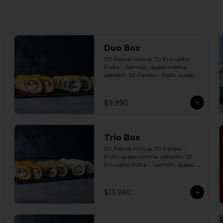
Duo Box
20 Piezas Mixtas. 10 Envuelto 
Palta - Salmón, queso crema, 
cebollín, 10 Panko - Pollo, queso 
crema, cebollín Incluye: 2 Salsas a 
elección soya o agridulce Bless + 2 
palitos
$9.990
Trio Box
30 Piezas Mixtas. 10 Panko - 
Pollo, queso crema, cebollín. 10 
Envuelto Palta - Salmón, queso 
crema, cebollín. 10 Envuelto 
Queso - Camarón, palta. Incluye: 
3 Salsas a elección soya o agridulce 
$13.990
Bless + 2 palitos