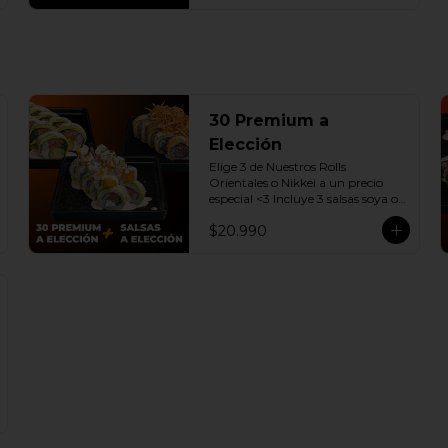
30 Premium a
Elección
Elige 3 de Nuestros Rolls 
Orientales o Nikkei a un precio 
especial <3 Incluye 3 salsas soya o 
dulce a elección.

$20.990
(Promoción no incluye - Roll 
Cevichero)