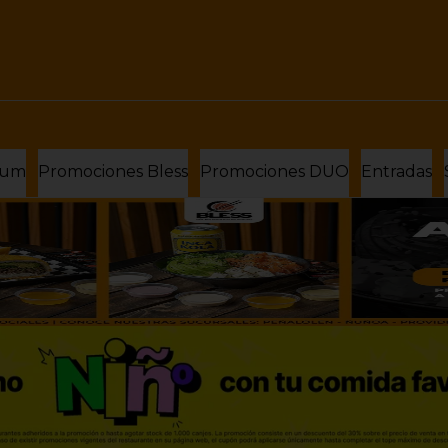
ium
Promociones Bless
Promociones DUO
Entradas