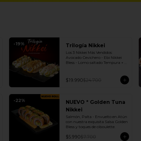
-
19
%
Trilogía Nikkei
Los 3 Nikkei Más Vendidos:  
Avocado Cevichero - Ebi Nikkei 
Bless - Lomo saltado Tempura + 3 
Salsas soya o dulce a elección.
$19.990
$24.700
-
22
%
NUEVO * Golden Tuna
Nikkei
Salmón, Palta - Envuelto en Atún 
con nuestra exquisita Salsa Golden 
Bless y toques de ciboulette.
$5.990
$7.700