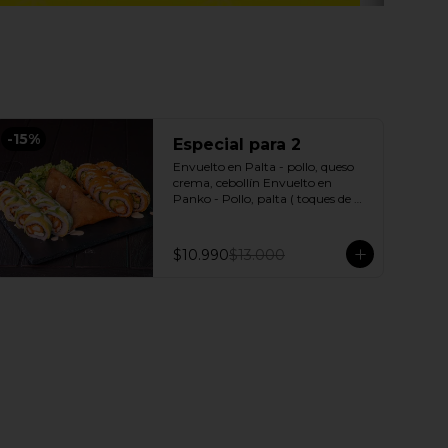
-
15
%
Especial para 2
Envuelto en Palta - pollo, queso 
crema, cebollín Envuelto en 
Panko - Pollo, palta ( toques de 
salsa acevichada ) + 3 Empanadas 
- Pollo queso Incluye: 1 Salsa 
Agridulce Bless - 2 Salsa soya
$10.990
$13.000