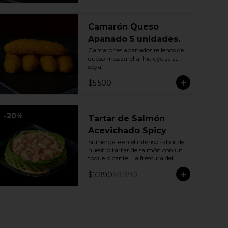
Camarón Queso
Apanado 5 unidades.
Camarones apanados rellenos de 
queso mozzarella. Incluye salsa 
soya.
$5.500
-
20
%
Tartar de Salmón
Acevichado Spicy
Sumérgete en el intenso sabor de 
nuestro tartar de salmón con un 
toque picante. La frescura del 
pepino y la suavidad de la palta se 
$7.990
$9.990
combinan con la explosión de la 
salsa spicy, creando un plato 
vibrante y lleno de sabor que 
cautivará tus sentidos. Incluye: 1 
Salsa de soya