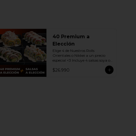
40 Premium a
Elección
Elige 4 de Nuestros Rolls 
Orientales o Nikkei a un precio 
especial <3 Incluye 4 salsas soya o 
dulce a elección.

$26.990
(Promoción no incluye - Roll 
Cevichero)