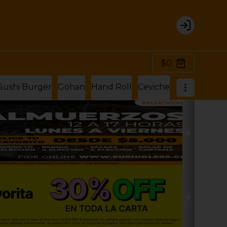
Login
$0
Sushi Burger
Gohan
Hand Roll
Ceviche
Hosomaki Ro