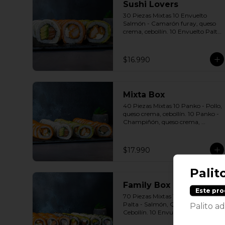
Sushi Lovers
30 Piezas Mixtas 10 Envuelto 
Salmón - Camarón furay, queso 
crema, cebollín. 10 Envuelto Palta 
- Pollo, queso crema, cebollín. 10 
Envuelto Queso - Salmón, palta, 
cebollín. Incluye: 3 Salsas a 
$16.990
elección soya o agridulce Bless + 2 
palitos
Mixta Box
40 Piezas Mixtas 10 Panko - Pollo, 
queso crema, cebollín. 10 Panko - 
Champiñón, queso crema, 
cebollín. 10 Envuelto Palta - Pollo, 
queso crema, cebollín. 10 Envuelto 
Queso - Salmón, palta, cebollín. 
$17.990
Incluye: 2 Salsa soya 2 Salsa 
agridulce Bless 3 palitos
Palit
Family Box
Este pro
70 Piezas Mixtas 10 Envuelto 
Palta - Salmón, Queso crema , 
Palito ad
Cebollín. 10 Envuelto Sésamo - 
Pollo, Palta, Cebollín. 10 Envuelto 