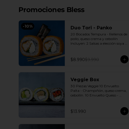
Promociones Bless
-
10
%
Duo Tori - Panko
20 Bocados Tempura - Rellenos de 
pollo, queso crema y cebollín 
Incluyen: 2 Salsas a elección soya o 
agridulce Bless + 2 palitos
$8.990
$9.990
Veggie Box
30 Piezas Veggie 10 Envuelto 
Palta - Champiñón, queso crema, 
cebollín. 10 Envuelto Queso - 
Palmito, palta, cebollín. 10 
Envuelto Sésamo - Pimentón, 
queso crema, cebollín. Incluye: 3 
$13.990
Salsas a elección soya o agridulce 
Bless + 2 palitos