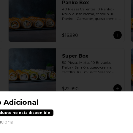
Panko Box
40 Piezas Calientes 10 Panko - 
Pollo, queso crema, cebollín. 10 
Panko - Camarón, queso crema, 
cebollín. 10 Panko - Salmón, 
queso crema, cebollín. 10 Panko - 
Champiñón, queso crema, 
$16.990
cebollín. Incluye: 4 Salsas a 
elección soya o agridulce Bless + 2 
palitos
Super Box
50 Piezas Mixtas 10 Envuelto 
Palta - Salmón, queso crema, 
cebollín. 10 Envuelto Sésamo - 
Pollo, palta, cebollín. 10 Envuelto 
Queso - Camarón, palta, cebollín. 
10 Panko - Pollo, queso crema, 
$22.990
cebollín. 10 Panko - Camarón, 
queso crema, cebollín Incluye: 5 
o Adicional
Salsas a elección soya o agridulce 
Bless + 4 palitos
Suprema Box
ducto no esta disponible
100 Piezas mixtas | 10 Envuelto 
palta - Salmón, queso, cebollín | 10 
icional
Envuelto sésamo - pollo, queso 
crema, cebollín. | 10 Envuelto 