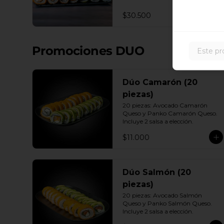
Queso - Camarón, Palta, Cebollín. 
10 Envuelto Ciboulette - 
$30.500
Camarón, queso crema, cebollín. 
10 Panko - Pollo, Queso crema, 
Cebollín. 10 Panko - Camarón, 
queso crema, cebollín. 10 Panko - 
Promociones DUO
Este pr
Salmón, queso crema, cebollÍn 
Incluye: 7 Salsas a elección soya o 
agridulce Bless + 6 palitos
Dúo Camarón (20
piezas)
20 piezas: Avocado Camarón 
Queso y Panko Camarón Queso. 
Incluye 2 salsa a elección.
$11.000
Dúo Salmón (20
piezas)
20 piezas: Avocado Salmón 
Queso y Panko Salmón Queso. 
Incluye 2 salsa a elección.