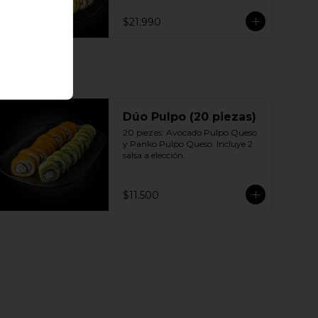
Sésamo - Pollo, queso crema 
cebollín 10 | Ciboulette - Pollo, 
$21.990
queso crema, cebollín 10 | Panko - 
Pollo, queso crema, cebollín 
Incluye: 5 Salsas a elección soya o 
agridulce Bless + 3 palitos
Dúo Pulpo (20 piezas)
20 piezas: Avocado Pulpo Queso 
y Panko Pulpo Queso. Incluye 2 
salsa a elección.
$11.500