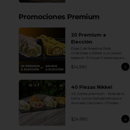
| Gyozas a Elección | 2 Bebidas 
Elección | 3 Salsas a Elección Soya 
o Agridulce Bless.
Promociones Premium
20 Premium a
Elección
Elige 2 de Nuestros Rolls 
Orientales o Nikkei a un precio 
especial <3 inluye 2 salsas soya o 
dulce.

$14.990
(Promoción no incluye - Roll 
Cevichero)
40 Piezas Nikkei
40 Cortes premium - Rolls de la 
carta -Lomo Saltado tempura -
Avocado Cevichero -Chicken 
Oriental -Sake Nikkei Bless: 4 
Salsas a elección soya o agridulce 
Bless + 3 palitos
$24.990