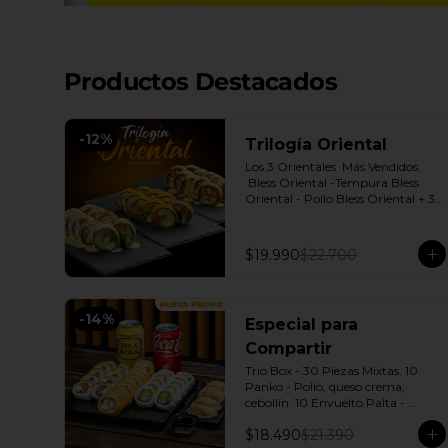
Productos Destacados
-
12
%
Trilogía Oriental
Los 3 Orientales  Más Vendidos.

 Bless Oriental -Tempura Bless 
Oriental - Pollo Bless Oriental + 3 
Salsas soya o dulce a elección.
$19.990
$22.700
-
14
%
Especial para
Compartir
Trio Box - 30 Piezas Mixtas. 10 
Panko - Pollo, queso crema, 
cebollín. 10 Envuelto Palta - 
Salmón, queso crema, cebollín. 10 
$18.490
$21.390
Envuelto Queso - Camarón, palta. 