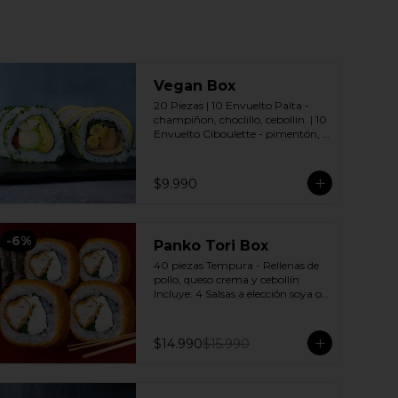
Vegan Box
20 Piezas | 10 Envuelto Palta - 
champiñon, choclillo, cebollín. | 10 
Envuelto Ciboulette - pimentón, 
palmito, palta. Incluye: 2 Salsas a 
elección soya o agridulce Bless + 2 
palitos
$9.990
-
6
%
Panko Tori Box
40 piezas Tempura - Rellenas de 
pollo, queso crema y cebollín 
Incluye: 4 Salsas a elección soya o 
agridulce Bless + 3 palitos
$14.990
$15.990