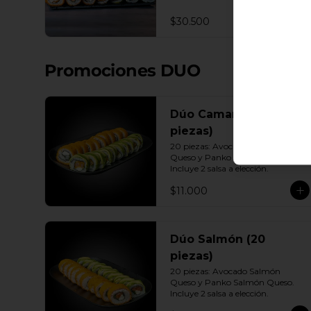
Queso - Camarón, Palta, Cebollín. 
10 Envuelto Ciboulette - 
$30.500
Camarón, queso crema, cebollín. 
10 Panko - Pollo, Queso crema, 
Cebollín. 10 Panko - Camarón, 
queso crema, cebollín. 10 Panko - 
Promociones DUO
Salmón, queso crema, cebollÍn 
Incluye: 7 Salsas a elección soya o 
agridulce Bless + 6 palitos
Dúo Camarón (20
piezas)
20 piezas: Avocado Camarón 
Queso y Panko Camarón Queso. 
Incluye 2 salsa a elección.
$11.000
Dúo Salmón (20
piezas)
20 piezas: Avocado Salmón 
Queso y Panko Salmón Queso. 
Incluye 2 salsa a elección.