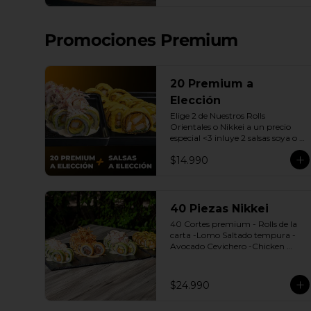
| Gyozas a Elección | 2 Bebidas 
Elección | 3 Salsas a Elección Soya 
o Agridulce Bless.
Promociones Premium
20 Premium a
Elección
Elige 2 de Nuestros Rolls 
Orientales o Nikkei a un precio 
especial <3 inluye 2 salsas soya o 
dulce.

$14.990
(Promoción no incluye - Roll 
Cevichero)
40 Piezas Nikkei
40 Cortes premium - Rolls de la 
carta -Lomo Saltado tempura -
Avocado Cevichero -Chicken 
Oriental -Sake Nikkei Bless: 4 
Salsas a elección soya o agridulce 
Bless + 3 palitos
$24.990