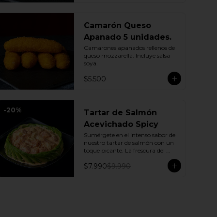
Camarón Queso
Apanado 5 unidades.
Camarones apanados rellenos de 
queso mozzarella. Incluye salsa 
soya.
$5.500
-
20
%
Tartar de Salmón
Acevichado Spicy
Sumérgete en el intenso sabor de 
nuestro tartar de salmón con un 
toque picante. La frescura del 
pepino y la suavidad de la palta se 
$7.990
$9.990
combinan con la explosión de la 
salsa spicy, creando un plato 
vibrante y lleno de sabor que 
cautivará tus sentidos. Incluye: 1 
Salsa de soya