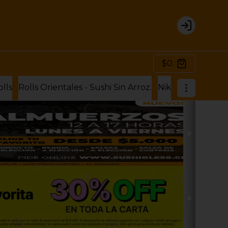
Login
$0
olls
Rolls Orientales - Sushi Sin Arroz.
Nikkei 