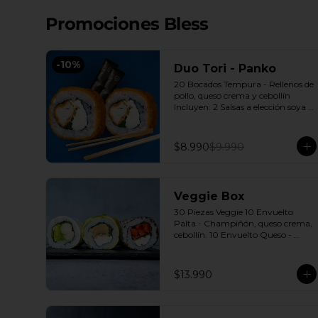
Promociones Bless
-
10
%
Duo Tori - Panko
20 Bocados Tempura - Rellenos de 
pollo, queso crema y cebollín 
Incluyen: 2 Salsas a elección soya o 
agridulce Bless + 2 palitos
$8.990
$9.990
Veggie Box
30 Piezas Veggie 10 Envuelto 
Palta - Champiñón, queso crema, 
cebollín. 10 Envuelto Queso - 
Palmito, palta, cebollín. 10 
Envuelto Sésamo - Pimentón, 
queso crema, cebollín. Incluye: 3 
$13.990
Salsas a elección soya o agridulce 
Bless + 2 palitos