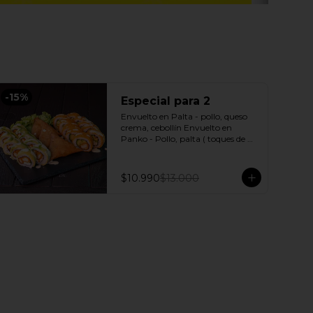
-
15
%
Especial para 2
Envuelto en Palta - pollo, queso 
crema, cebollín Envuelto en 
Panko - Pollo, palta ( toques de 
salsa acevichada ) + 3 Empanadas 
- Pollo queso Incluye: 1 Salsa 
Agridulce Bless - 2 Salsa soya
$10.990
$13.000