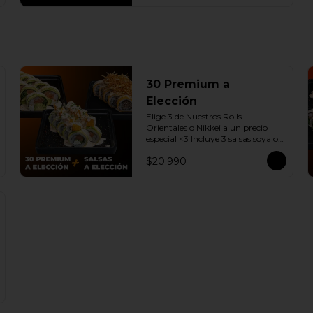
30 Premium a
Elección
Elige 3 de Nuestros Rolls 
Orientales o Nikkei a un precio 
especial <3 Incluye 3 salsas soya o 
dulce a elección.

$20.990
(Promoción no incluye - Roll 
Cevichero)