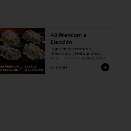
40 Premium a
Elección
Elige 4 de Nuestros Rolls 
Orientales o Nikkei a un precio 
especial <3 Incluye 4 salsas soya o 
dulce a elección.

$26.990
(Promoción no incluye - Roll 
Cevichero)