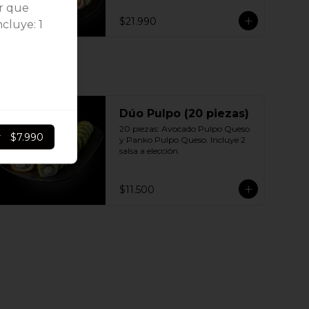
Sésamo - Pollo, queso crema 
or que
cebollín 10 | Ciboulette - Pollo, 
$21.990
ncluye: 1
queso crema, cebollín 10 | Panko - 
Pollo, queso crema, cebollín 
Incluye: 5 Salsas a elección soya o 
agridulce Bless + 3 palitos
Dúo Pulpo (20 piezas)
20 piezas: Avocado Pulpo Queso 
r
$7.990
y Panko Pulpo Queso. Incluye 2 
salsa a elección.
$11.500