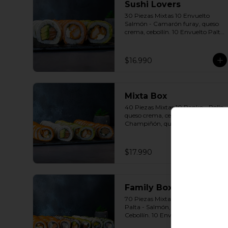
Sushi Lovers
30 Piezas Mixtas 10 Envuelto 
Salmón - Camarón furay, queso 
crema, cebollín. 10 Envuelto Palta 
- Pollo, queso crema, cebollín. 10 
Envuelto Queso - Salmón, palta, 
cebollín. Incluye: 3 Salsas a 
$16.990
elección soya o agridulce Bless + 2 
palitos
Mixta Box
40 Piezas Mixtas 10 Panko - Pollo, 
queso crema, cebollín. 10 Panko - 
Champiñón, queso crema, 
cebollín. 10 Envuelto Palta - Pollo, 
queso crema, cebollín. 10 Envuelto 
Queso - Salmón, palta, cebollín. 
$17.990
Incluye: 2 Salsa soya 2 Salsa 
agridulce Bless 3 palitos
Family Box
70 Piezas Mixtas 10 Envuelto 
Palta - Salmón, Queso crema , 
Cebollín. 10 Envuelto Sésamo - 
Pollo, Palta, Cebollín. 10 Envuelto 