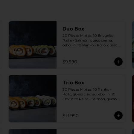
Duo Box
20 Piezas Mixtas. 10 Envuelto 
Palta - Salmón, queso crema, 
cebollín, 10 Panko - Pollo, queso 
crema, cebollín Incluye: 2 Salsas a 
elección soya o agridulce Bless + 2 
palitos
$9.990
Trio Box
30 Piezas Mixtas. 10 Panko - 
Pollo, queso crema, cebollín. 10 
Envuelto Palta - Salmón, queso 
crema, cebollín. 10 Envuelto 
Queso - Camarón, palta. Incluye: 
3 Salsas a elección soya o agridulce 
$13.990
Bless + 2 palitos