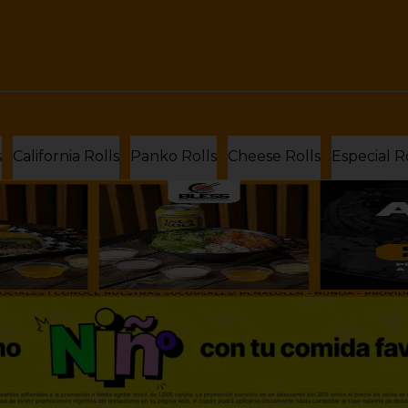
s
California Rolls
Panko Rolls
Cheese Rolls
Especial R