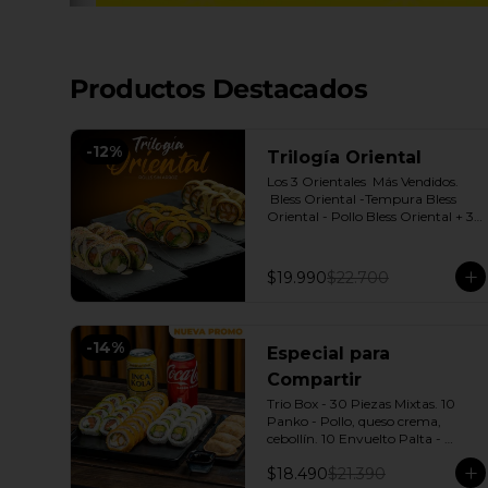
Productos Destacados
-
12
%
Trilogía Oriental
Los 3 Orientales  Más Vendidos.

 Bless Oriental -Tempura Bless 
Oriental - Pollo Bless Oriental + 3 
Salsas soya o dulce a elección.
$19.990
$22.700
-
14
%
Especial para
Compartir
Trio Box - 30 Piezas Mixtas. 10 
Panko - Pollo, queso crema, 
cebollín. 10 Envuelto Palta - 
Salmón, queso crema, cebollín. 10 
$18.490
$21.390
Envuelto Queso - Camarón, palta. 