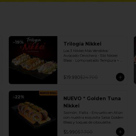
-
19
%
Trilogía Nikkei
Los 3 Nikkei Más Vendidos:  
Avocado Cevichero - Ebi Nikkei 
Bless - Lomo saltado Tempura + 3 
Salsas soya o dulce a elección.
$19.990
$24.700
-
22
%
NUEVO * Golden Tuna
Nikkei
Salmón, Palta - Envuelto en Atún 
con nuestra exquisita Salsa Golden 
Bless y toques de ciboulette.
$5.990
$7.700