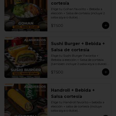
cortesía
Elige tu Gohan favorito + Bebida a 
elección + Salsa de cortesía (incluye 2 
salsa soya o dulce)

Promoción exclusiva Lunes a viernes 
$7.500
de 12 a 17 Horas.
Sushi Burger + Bebida +
Salsa de cortesía
Elige tu Sushi Burger Favorita + 
Bebida a elección + Salsa de cortesía 
(también incluye 2 salsa soya o dulce)

Promoción exclusiva Lunes a viernes 
$7.500
de 12 a 17 Horas.
Handroll + Bebida +
Salsa cortesía
Elige tu Handroll favorito + bebida a 
elección + salsa de cortesía (incluye 
salsa soya o dulce)

Promoción exclusiva Lunes a viernes 