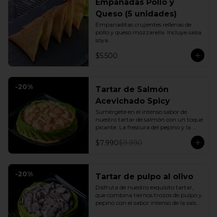
Empanadas Pollo y
Queso (5 unidades)
Empanaditas crujientes rellenas de 
pollo y queso mozzarella. Incluye salsa 
soya.
$5.500
-
20
%
Tartar de Salmón
Acevichado Spicy
Sumérgete en el intenso sabor de 
nuestro tartar de salmón con un toque 
picante. La frescura del pepino y la 
suavidad de la palta se combinan con 
$7.990
$9.990
la explosión de la salsa spicy, creando 
un plato vibrante y lleno de sabor que 
cautivará tus sentidos. Incluye: 1 Salsa 
de soya
-
20
%
Tartar de pulpo al olivo
Disfruta de nuestro exquisito tartar, 
que combina tiernos trozos de pulpo y 
pepino con el sabor intenso de la salsa 
al olivo. Este plato se sirve sobre una 