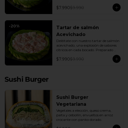
fresca base de palta, creando una 
experiencia única de sabor y textura.
$7.990
$9.990
-
20
%
Tartar de salmón
Acevichado
Deléitate con nuestro tartar de salmón 
acevichado, una explosión de sabores 
cítricos en cada bocado. Preparado 
con una base de pepino fresco y palta 
$7.990
$9.990
cremosa, este plato es el equilibrio 
perfecto. Incluye: 1 Salsa de Soya 30ML
Sushi Burger
Sushi Burger
Vegetariana
Vegetales a elección, queso crema, 
palta y cebollín, envueltos en arroz 
crocante con panko dorado.