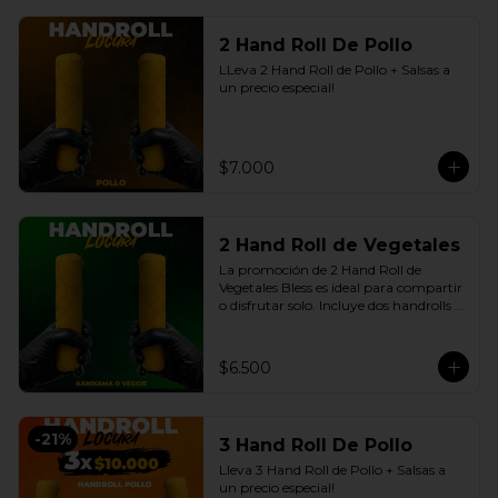
2 Hand Roll De Pollo
LLeva 2 Hand Roll de Pollo + Salsas a 
un precio especial!
$7.000
2 Hand Roll de Vegetales
La promoción de 2 Hand Roll de 
Vegetales Bless es ideal para compartir 
o disfrutar solo. Incluye dos handrolls 
de vegetales con queso crema y 
cebollín fresco, envueltos en arroz 
apanado en panko crocante, más 
$6.500
salsas a elección. Una opción práctica, 
sabrosa y conveniente, disponible en 
nuestro delivery en Santiago con la 
calidad de Sushi Bless.
-
21
%
3 Hand Roll De Pollo
Lleva 3 Hand Roll de Pollo + Salsas a 
un precio especial!