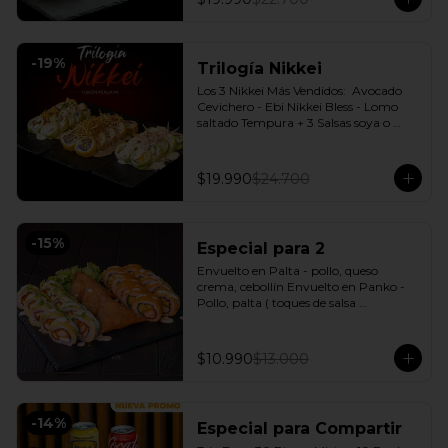
-
19
%
Trilogía Nikkei
Los 3 Nikkei Más Vendidos:  Avocado 
Cevichero - Ebi Nikkei Bless - Lomo 
saltado Tempura + 3 Salsas soya o 
dulce a elección.
$19.990
$24.700
-
15
%
Especial para 2
Envuelto en Palta - pollo, queso 
crema, cebollín Envuelto en Panko - 
Pollo, palta ( toques de salsa 
acevichada ) + 3 Empanadas - Pollo 
queso Incluye: 1 Salsa Agridulce Bless - 
2 Salsa soya
$10.990
$13.000
-
14
%
Especial para Compartir