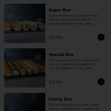
Super Box
50 Piezas Mixtas 10 Envuelto Palta - 
Salmón, queso crema, cebollín. 10 
Envuelto Sésamo - Pollo, palta, 
cebollín. 10 Envuelto Queso - 
Camarón, palta, cebollín. 10 Panko - 
Pollo, queso crema, cebollín. 10 Panko 
$22.990
- Camarón, queso crema, cebollín 
Incluye: 5 Salsas a elección soya o 
agridulce Bless + 4 palitos
Special Box
60 Piezas Mixtas 10 Envuelto Palta - 
Salmón, queso crema, cebollín. 10 
Envuelto Sésamo - Pollo, palta, 
cebollín. 10 Envuelto Queso - 
Camarón, palta cebollín. 10 Panko - 
Pollo, queso crema, cebollín. 10 Panko 
$26.990
- Champiñón, queso crema, cebollín. 
10 Futomaki furay - Salmón Incluye: 6 
Salsas a elección soya o agridulce Bless 
+ 5 palitos
Family Box
70 Piezas Mixtas 10 Envuelto Palta - 
Salmón, Queso crema , Cebollín. 10 