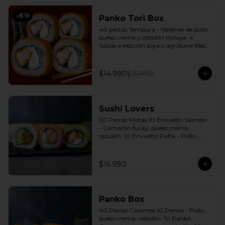
-
6
%
Panko Tori Box
40 piezas Tempura - Rellenas de pollo, 
queso crema y cebollín Incluye: 4 
Salsas a elección soya o agridulce Bless 
+ 3 palitos
$14.990
$15.990
Sushi Lovers
30 Piezas Mixtas 10 Envuelto Salmón 
- Camarón furay, queso crema, 
cebollín. 10 Envuelto Palta - Pollo, 
queso crema, cebollín. 10 Envuelto 
Queso - Salmón, palta, cebollín. 
Incluye: 3 Salsas a elección soya o 
$16.990
agridulce Bless + 2 palitos
Panko Box
40 Piezas Calientes 10 Panko - Pollo, 
queso crema, cebollín. 10 Panko - 