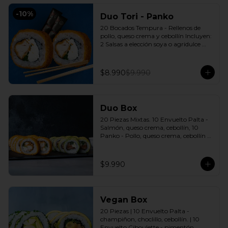
-
10
%
Duo Tori - Panko
20 Bocados Tempura - Rellenos de 
pollo, queso crema y cebollín Incluyen: 
2 Salsas a elección soya o agridulce 
Bless + 2 palitos
$8.990
$9.990
Duo Box
20 Piezas Mixtas. 10 Envuelto Palta - 
Salmón, queso crema, cebollín, 10 
Panko - Pollo, queso crema, cebollín 
Incluye: 2 Salsas a elección soya o 
agridulce Bless + 2 palitos
$9.990
Vegan Box
20 Piezas | 10 Envuelto Palta - 
champiñon, choclillo, cebollín. | 10 
Envuelto Ciboulette - pimentón, 