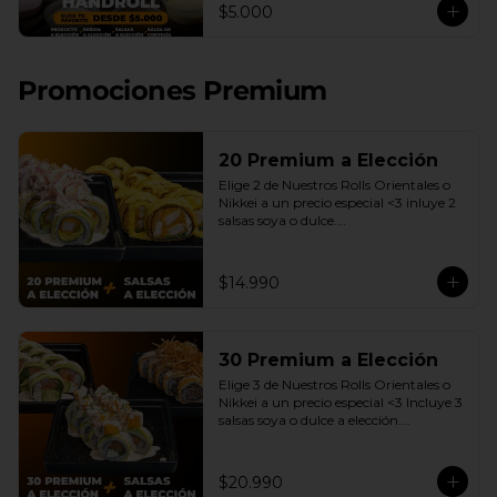
$5.000
de 12 a 17 Horas.
Promociones Premium
20 Premium a Elección
Elige 2 de Nuestros Rolls Orientales o 
Nikkei a un precio especial <3 inluye 2 
salsas soya o dulce.

(Promoción no incluye - Roll 
Cevichero)
$14.990
30 Premium a Elección
Elige 3 de Nuestros Rolls Orientales o 
Nikkei a un precio especial <3 Incluye 3 
salsas soya o dulce a elección.

(Promoción no incluye - Roll 
Cevichero)
$20.990