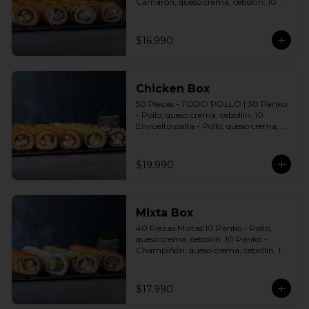
Camarón, queso crema, cebollín. 10 
Panko - Salmón, queso crema, 
cebollín. 10 Panko - Champiñón, 
queso crema, cebollín. Incluye: 4 Salsas 
$16.990
a elección soya o agridulce Bless + 2 
palitos
Chicken Box
50 Piezas - TODO POLLO | 30 Panko 
- Pollo, queso crema, cebollín. 10 
Envuelto palta - Pollo, queso crema, 
cebollín. 10 Envuelto Sésamo - Pollo, 
queso crema, cebollín. Incluye: 5 Salsas 
a elección soya o agridulce Bless + 3 
$19.990
palitos
Mixta Box
40 Piezas Mixtas 10 Panko - Pollo, 
queso crema, cebollín. 10 Panko - 
Champiñón, queso crema, cebollín. 10 
Envuelto Palta - Pollo, queso crema, 
cebollín. 10 Envuelto Queso - Salmón, 
palta, cebollín. Incluye: 2 Salsa soya 2 
$17.990
Salsa agridulce Bless 3 palitos