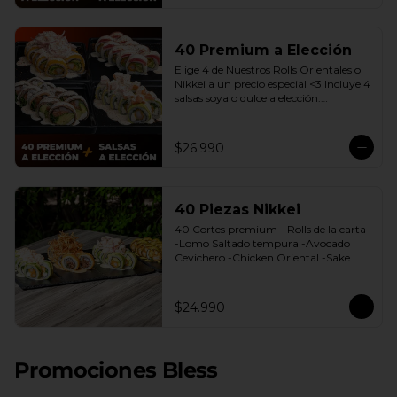
40 Premium a Elección
Elige 4 de Nuestros Rolls Orientales o 
Nikkei a un precio especial <3 Incluye 4 
salsas soya o dulce a elección.

(Promoción no incluye - Roll 
Cevichero)
$26.990
40 Piezas Nikkei
40 Cortes premium - Rolls de la carta 
-Lomo Saltado tempura -Avocado 
Cevichero -Chicken Oriental -Sake 
Nikkei Bless: 4 Salsas a elección soya o 
agridulce Bless + 3 palitos
$24.990
Promociones Bless