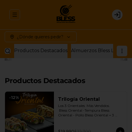
Abrir menu de navegación
Login
¿Dónde quieres pedir?
Productos Destacados
Productos Destacados
-
12
%
Trilogía Oriental
Los 3 Orientales  Más Vendidos.

 Bless Oriental -Tempura Bless 
Oriental - Pollo Bless Oriental + 3 
Salsas soya o dulce a elección.
$19.990
$22.700