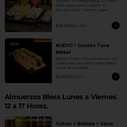
Trio Box - 30 Piezas Mixtas. 10 Panko - 
Pollo, queso crema, cebollín. 10 
Envuelto Palta - Salmón, queso 
crema, cebollín. 10 Envuelto Queso - 
Camarón, palta. | Gyozas a Elección | 
2 Bebidas Elección | 3 Salsas a Elección 
$18.490
$21.390
Soya o Agridulce Bless.
-
22
%
NUEVO * Golden Tuna
Nikkei
Salmón, Palta - Envuelto en Atún con 
nuestra exquisita Salsa Golden Bless y 
toques de ciboulette.
$5.990
$7.700
Almuerzos Bless Lunes a Viernes
12 a 17 Horas.
Gohan + Bebida + Salsa