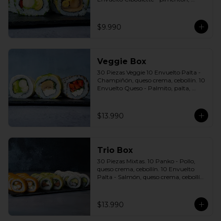
palmito, palta. Incluye: 2 Salsas a 
elección soya o agridulce Bless + 2 
palitos
$9.990
Veggie Box
30 Piezas Veggie 10 Envuelto Palta - 
Champiñón, queso crema, cebollín. 10 
Envuelto Queso - Palmito, palta, 
cebollín. 10 Envuelto Sésamo - 
Pimentón, queso crema, cebollín. 
Incluye: 3 Salsas a elección soya o 
$13.990
agridulce Bless + 2 palitos
Trio Box
30 Piezas Mixtas. 10 Panko - Pollo, 
queso crema, cebollín. 10 Envuelto 
Palta - Salmón, queso crema, cebollín. 
10 Envuelto Queso - Camarón, palta. 
Incluye: 3 Salsas a elección soya o 
agridulce Bless + 2 palitos
$13.990