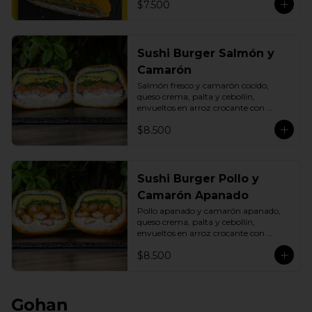
$7.500
Sushi Burger Salmón y
Camarón
Salmón fresco y camarón cocido, 
queso crema, palta y cebollín, 
envueltos en arroz crocante con 
panko dorado.
$8.500
Sushi Burger Pollo y
Camarón Apanado
Pollo apanado y camarón apanado, 
queso crema, palta y cebollín, 
envueltos en arroz crocante con 
panko dorado.
$8.500
Gohan