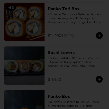
-
6
%
Panko Tori Box
40 piezas Tempura - Rellenas de pollo, 
queso crema y cebollín Incluye: 4 
Salsas a elección soya o agridulce Bless 
+ 3 palitos
$14.990
$15.990
Sushi Lovers
30 Piezas Mixtas 10 Envuelto Salmón 
- Camarón furay, queso crema, 
cebollín. 10 Envuelto Palta - Pollo, 
queso crema, cebollín. 10 Envuelto 
Queso - Salmón, palta, cebollín. 
Incluye: 3 Salsas a elección soya o 
$16.990
agridulce Bless + 2 palitos
Panko Box
40 Piezas Calientes 10 Panko - Pollo, 
queso crema, cebollín. 10 Panko - 