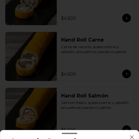
$4.500
Hand Roll Carne
Carne de vacuno, queso crema y 
cebollín, envuelto en panko crujiente.
$4.500
Hand Roll Salmón
Salmón fresco, queso crema y cebollín, 
envuelto en panko crujiente.
$5.200