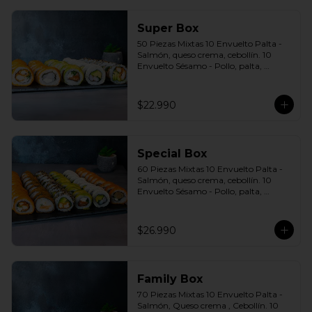
Super Box
50 Piezas Mixtas 10 Envuelto Palta - 
Salmón, queso crema, cebollín. 10 
Envuelto Sésamo - Pollo, palta, 
cebollín. 10 Envuelto Queso - 
Camarón, palta, cebollín. 10 Panko - 
Pollo, queso crema, cebollín. 10 Panko 
$22.990
- Camarón, queso crema, cebollín 
Incluye: 5 Salsas a elección soya o 
agridulce Bless + 4 palitos
Special Box
60 Piezas Mixtas 10 Envuelto Palta - 
Salmón, queso crema, cebollín. 10 
Envuelto Sésamo - Pollo, palta, 
cebollín. 10 Envuelto Queso - 
Camarón, palta cebollín. 10 Panko - 
Pollo, queso crema, cebollín. 10 Panko 
$26.990
- Champiñón, queso crema, cebollín. 
10 Futomaki furay - Salmón Incluye: 6 
Salsas a elección soya o agridulce Bless 
+ 5 palitos
Family Box
70 Piezas Mixtas 10 Envuelto Palta - 
Salmón, Queso crema , Cebollín. 10 