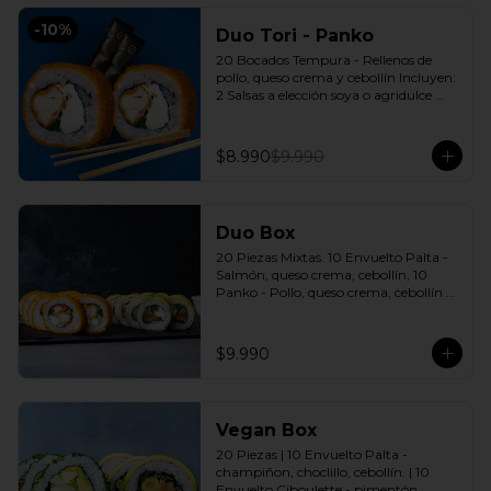
-
10
%
Duo Tori - Panko
20 Bocados Tempura - Rellenos de 
pollo, queso crema y cebollín Incluyen: 
2 Salsas a elección soya o agridulce 
Bless + 2 palitos
$8.990
$9.990
Duo Box
20 Piezas Mixtas. 10 Envuelto Palta - 
Salmón, queso crema, cebollín, 10 
Panko - Pollo, queso crema, cebollín 
Incluye: 2 Salsas a elección soya o 
agridulce Bless + 2 palitos
$9.990
Vegan Box
20 Piezas | 10 Envuelto Palta - 
champiñon, choclillo, cebollín. | 10 
Envuelto Ciboulette - pimentón, 