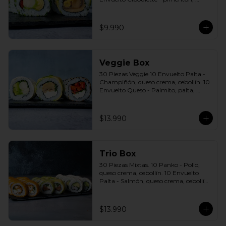
palmito, palta. Incluye: 2 Salsas a 
elección soya o agridulce Bless + 2 
palitos
$9.990
Veggie Box
30 Piezas Veggie 10 Envuelto Palta - 
Champiñón, queso crema, cebollín. 10 
Envuelto Queso - Palmito, palta, 
cebollín. 10 Envuelto Sésamo - 
Pimentón, queso crema, cebollín. 
Incluye: 3 Salsas a elección soya o 
$13.990
agridulce Bless + 2 palitos
Trio Box
30 Piezas Mixtas. 10 Panko - Pollo, 
queso crema, cebollín. 10 Envuelto 
Palta - Salmón, queso crema, cebollín. 
10 Envuelto Queso - Camarón, palta. 
Incluye: 3 Salsas a elección soya o 
agridulce Bless + 2 palitos
$13.990