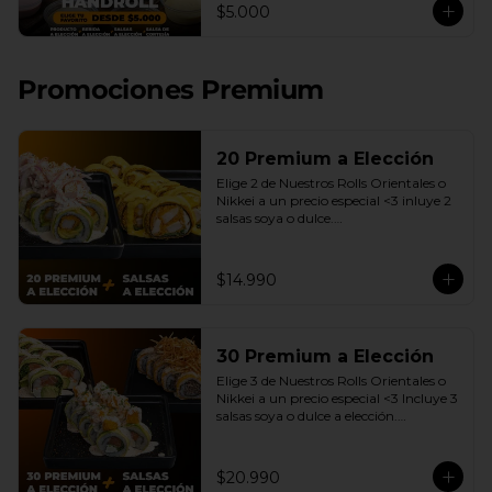
$5.000
de 12 a 17 Horas.
Promociones Premium
20 Premium a Elección
Elige 2 de Nuestros Rolls Orientales o 
Nikkei a un precio especial <3 inluye 2 
salsas soya o dulce.

(Promoción no incluye - Roll 
Cevichero)
$14.990
30 Premium a Elección
Elige 3 de Nuestros Rolls Orientales o 
Nikkei a un precio especial <3 Incluye 3 
salsas soya o dulce a elección.

(Promoción no incluye - Roll 
Cevichero)
$20.990