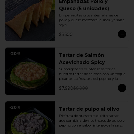
Empanadas Pollo y
Queso (5 unidades)
Empanaditas crujientes rellenas de 
pollo y queso mozzarella. Incluye salsa 
soya.
$5.500
-
20
%
Tartar de Salmón
Acevichado Spicy
Sumérgete en el intenso sabor de 
nuestro tartar de salmón con un toque 
picante. La frescura del pepino y la 
suavidad de la palta se combinan con 
$7.990
$9.990
la explosión de la salsa spicy, creando 
un plato vibrante y lleno de sabor que 
cautivará tus sentidos. Incluye: 1 Salsa 
de soya
-
20
%
Tartar de pulpo al olivo
Disfruta de nuestro exquisito tartar, 
que combina tiernos trozos de pulpo y 
pepino con el sabor intenso de la salsa 
al olivo. Este plato se sirve sobre una 