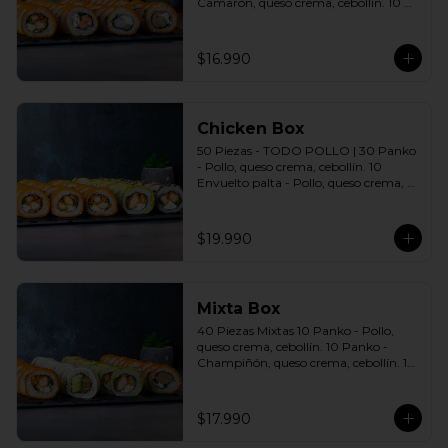
Camarón, queso crema, cebollín. 10 
Panko - Salmón, queso crema, 
cebollín. 10 Panko - Champiñón, 
queso crema, cebollín. Incluye: 4 Salsas 
$16.990
a elección soya o agridulce Bless + 2 
palitos
Chicken Box
50 Piezas - TODO POLLO | 30 Panko 
- Pollo, queso crema, cebollín. 10 
Envuelto palta - Pollo, queso crema, 
cebollín. 10 Envuelto Sésamo - Pollo, 
queso crema, cebollín. Incluye: 5 Salsas 
a elección soya o agridulce Bless + 3 
$19.990
palitos
Mixta Box
40 Piezas Mixtas 10 Panko - Pollo, 
queso crema, cebollín. 10 Panko - 
Champiñón, queso crema, cebollín. 10 
Envuelto Palta - Pollo, queso crema, 
cebollín. 10 Envuelto Queso - Salmón, 
palta, cebollín. Incluye: 2 Salsa soya 2 
$17.990
Salsa agridulce Bless 3 palitos