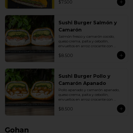
$7.500
Sushi Burger Salmón y
Camarón
Salmón fresco y camarón cocido, 
queso crema, palta y cebollín, 
envueltos en arroz crocante con 
panko dorado.
$8.500
Sushi Burger Pollo y
Camarón Apanado
Pollo apanado y camarón apanado, 
queso crema, palta y cebollín, 
envueltos en arroz crocante con 
panko dorado.
$8.500
Gohan