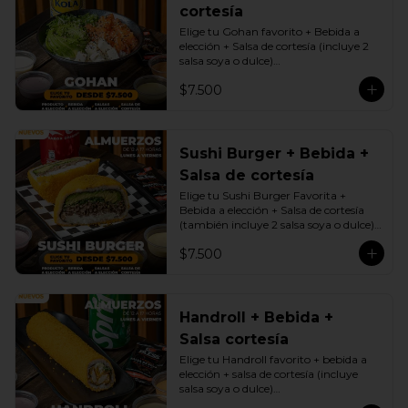
cortesía
Elige tu Gohan favorito + Bebida a 
elección + Salsa de cortesía (incluye 2 
salsa soya o dulce)

Promoción exclusiva Lunes a viernes 
$7.500
de 12 a 17 Horas.
Sushi Burger + Bebida +
Salsa de cortesía
Elige tu Sushi Burger Favorita + 
Bebida a elección + Salsa de cortesía 
(también incluye 2 salsa soya o dulce)

Promoción exclusiva Lunes a viernes 
$7.500
de 12 a 17 Horas.
Handroll + Bebida +
Salsa cortesía
Elige tu Handroll favorito + bebida a 
elección + salsa de cortesía (incluye 
salsa soya o dulce)

Promoción exclusiva Lunes a viernes 