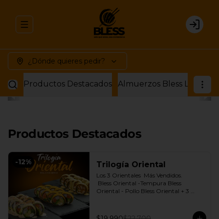
Abrir menu de navegación
Login
¿Dónde quieres pedir?
Productos Destacados
Productos Destacados
-
12
%
Trilogía Oriental
Los 3 Orientales  Más Vendidos.

 Bless Oriental -Tempura Bless 
Oriental - Pollo Bless Oriental + 3 
Salsas soya o dulce a elección.
$19.990
$22.700