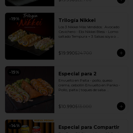
-
19
%
Trilogía Nikkei
Los 3 Nikkei Más Vendidos:  Avocado 
Cevichero - Ebi Nikkei Bless - Lomo 
saltado Tempura + 3 Salsas soya o 
dulce a elección.
$19.990
$24.700
-
15
%
Especial para 2
Envuelto en Palta - pollo, queso 
crema, cebollín Envuelto en Panko - 
Pollo, palta ( toques de salsa 
acevichada ) + 3 Empanadas - Pollo 
queso Incluye: 1 Salsa Agridulce Bless - 
2 Salsa soya
$10.990
$13.000
-
14
%
Especial para Compartir