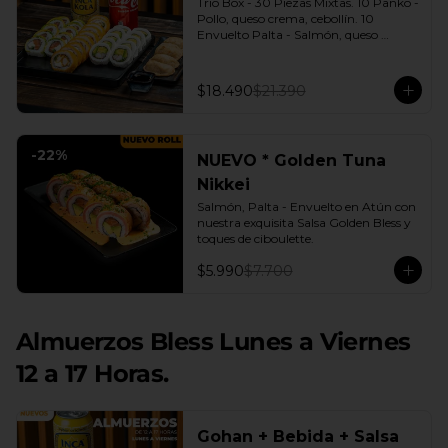
Trio Box - 30 Piezas Mixtas. 10 Panko - 
Pollo, queso crema, cebollín. 10 
Envuelto Palta - Salmón, queso 
crema, cebollín. 10 Envuelto Queso - 
Camarón, palta. | Gyozas a Elección | 
2 Bebidas Elección | 3 Salsas a Elección 
$18.490
$21.390
Soya o Agridulce Bless.
-
22
%
NUEVO * Golden Tuna
Nikkei
Salmón, Palta - Envuelto en Atún con 
nuestra exquisita Salsa Golden Bless y 
toques de ciboulette.
$5.990
$7.700
Almuerzos Bless Lunes a Viernes
12 a 17 Horas.
Gohan + Bebida + Salsa