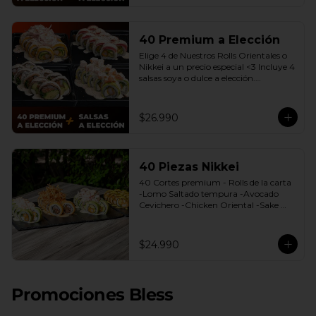
40 Premium a Elección
Elige 4 de Nuestros Rolls Orientales o 
Nikkei a un precio especial <3 Incluye 4 
salsas soya o dulce a elección.

(Promoción no incluye - Roll 
Cevichero)
$26.990
40 Piezas Nikkei
40 Cortes premium - Rolls de la carta 
-Lomo Saltado tempura -Avocado 
Cevichero -Chicken Oriental -Sake 
Nikkei Bless: 4 Salsas a elección soya o 
agridulce Bless + 3 palitos
$24.990
Promociones Bless