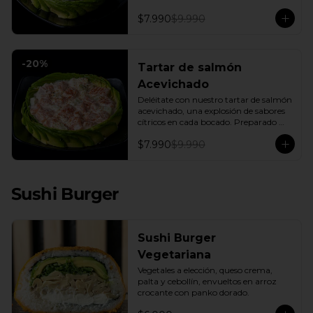
fresca base de palta, creando una 
experiencia única de sabor y textura.
$7.990
$9.990
-
20
%
Tartar de salmón
Acevichado
Deléitate con nuestro tartar de salmón 
acevichado, una explosión de sabores 
cítricos en cada bocado. Preparado 
con una base de pepino fresco y palta 
$7.990
$9.990
cremosa, este plato es el equilibrio 
perfecto. Incluye: 1 Salsa de Soya 30ML
Sushi Burger
Sushi Burger
Vegetariana
Vegetales a elección, queso crema, 
palta y cebollín, envueltos en arroz 
crocante con panko dorado.