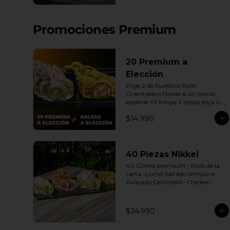
| Gyozas a Elección | 2 Bebidas 
Elección | 3 Salsas a Elección Soya 
o Agridulce Bless.
Promociones Premium
20 Premium a
Elección
Elige 2 de Nuestros Rolls 
Orientales o Nikkei a un precio 
especial <3 inluye 2 salsas soya o 
dulce.

$14.990
(Promoción no incluye - Roll 
Cevichero)
40 Piezas Nikkei
40 Cortes premium - Rolls de la 
carta -Lomo Saltado tempura -
Avocado Cevichero -Chicken 
Oriental -Sake Nikkei Bless: 4 
Salsas a elección soya o agridulce 
Bless + 3 palitos
$24.990