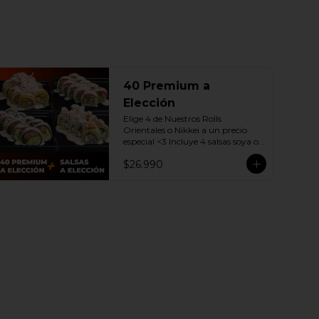
40 Premium a
Elección
Elige 4 de Nuestros Rolls 
Orientales o Nikkei a un precio 
especial <3 Incluye 4 salsas soya o 
dulce a elección.

$26.990
(Promoción no incluye - Roll 
Cevichero)