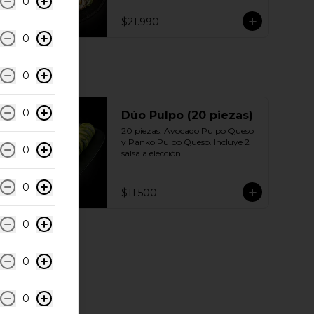
0
Sésamo - Pollo, queso crema 
cebollín 10 | Ciboulette - Pollo, 
$21.990
queso crema, cebollín 10 | Panko - 
0
Pollo, queso crema, cebollín 
Incluye: 5 Salsas a elección soya o 
agridulce Bless + 3 palitos
0
0
Dúo Pulpo (20 piezas)
20 piezas: Avocado Pulpo Queso 
y Panko Pulpo Queso. Incluye 2 
0
salsa a elección.
0
$11.500
0
0
0