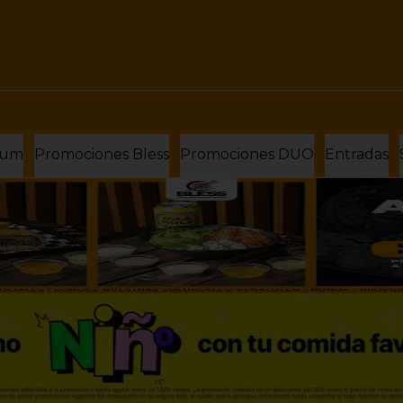
ium
Promociones Bless
Promociones DUO
Entradas