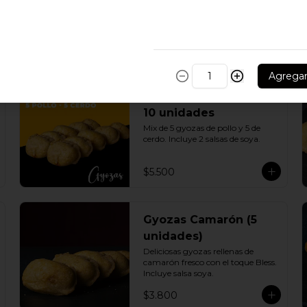
Agrega
Gyozas Pollo - Cerdo
10 unidades
Mix de 5 gyozas de pollo y 5 de 
cerdo. Incluye 2 salsas de soya.
$5.500
Gyozas Camarón (5
unidades)
Deliciosas gyozas rellenas de 
camarón fresco con el toque Bless. 
Incluye salsa soya.
$3.800