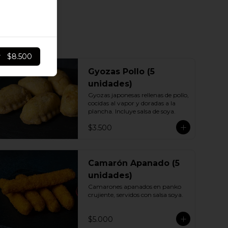
r
$8.500
Gyozas Pollo (5
unidades)
Gyozas japonesas rellenas de pollo, 
cocidas al vapor y doradas a la 
plancha. Incluye salsa de soya.
$3.500
Camarón Apanado (5
unidades)
Camarones apanados en panko 
crujiente, servidos con salsa soya.
$5.000