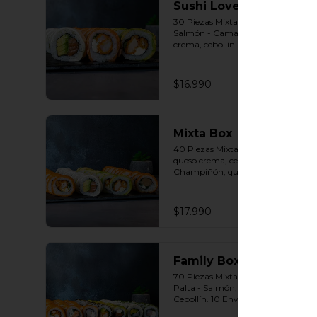
Sushi Lovers
30 Piezas Mixtas 10 Envuelto 
Salmón - Camarón furay, queso 
crema, cebollín. 10 Envuelto Palta 
- Pollo, queso crema, cebollín. 10 
Envuelto Queso - Salmón, palta, 
cebollín. Incluye: 3 Salsas a 
$16.990
elección soya o agridulce Bless + 2 
palitos
Mixta Box
40 Piezas Mixtas 10 Panko - Pollo, 
queso crema, cebollín. 10 Panko - 
Champiñón, queso crema, 
cebollín. 10 Envuelto Palta - Pollo, 
queso crema, cebollín. 10 Envuelto 
Queso - Salmón, palta, cebollín. 
$17.990
Incluye: 2 Salsa soya 2 Salsa 
agridulce Bless 3 palitos
Family Box
70 Piezas Mixtas 10 Envuelto 
Palta - Salmón, Queso crema , 
Cebollín. 10 Envuelto Sésamo - 
Pollo, Palta, Cebollín. 10 Envuelto 