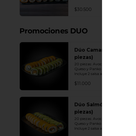
Queso - Camarón, Palta, Cebollín. 
10 Envuelto Ciboulette - 
$30.500
Camarón, queso crema, cebollín. 
10 Panko - Pollo, Queso crema, 
Cebollín. 10 Panko - Camarón, 
queso crema, cebollín. 10 Panko - 
Promociones DUO
Salmón, queso crema, cebollÍn 
Incluye: 7 Salsas a elección soya o 
agridulce Bless + 6 palitos
Dúo Camarón (20
piezas)
20 piezas: Avocado Camarón 
Queso y Panko Camarón Queso. 
Incluye 2 salsa a elección.
$11.000
Dúo Salmón (20
piezas)
20 piezas: Avocado Salmón 
Queso y Panko Salmón Queso. 
Incluye 2 salsa a elección.