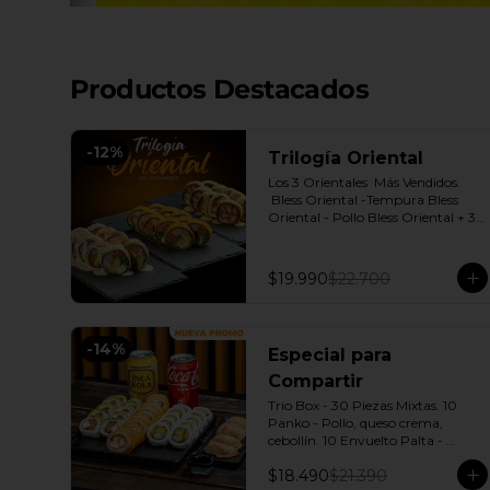
Productos Destacados
-
12
%
Trilogía Oriental
Los 3 Orientales  Más Vendidos.

 Bless Oriental -Tempura Bless 
Oriental - Pollo Bless Oriental + 3 
Salsas soya o dulce a elección.
$19.990
$22.700
-
14
%
Especial para
Compartir
Trio Box - 30 Piezas Mixtas. 10 
Panko - Pollo, queso crema, 
cebollín. 10 Envuelto Palta - 
Salmón, queso crema, cebollín. 10 
$18.490
$21.390
Envuelto Queso - Camarón, palta. 