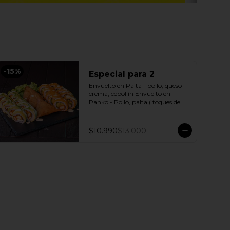
-
15
%
Especial para 2
Envuelto en Palta - pollo, queso 
crema, cebollín Envuelto en 
Panko - Pollo, palta ( toques de 
salsa acevichada ) + 3 Empanadas 
- Pollo queso Incluye: 1 Salsa 
Agridulce Bless - 2 Salsa soya
$10.990
$13.000