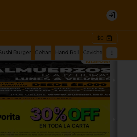
Login
$0
Sushi Burger
Gohan
Hand Roll
Ceviche
Hosomaki Ro