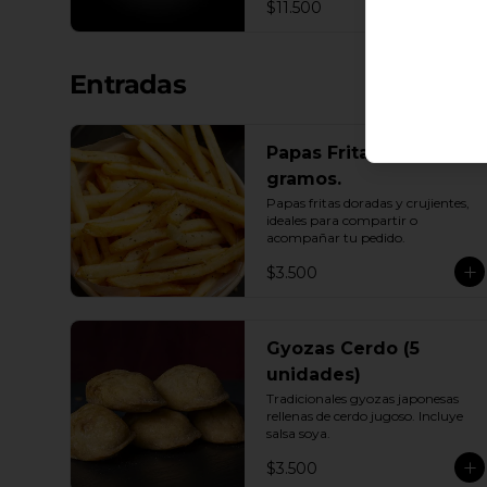
$11.500
Entradas
Papas Fritas 400
gramos.
Papas fritas doradas y crujientes, 
ideales para compartir o 
acompañar tu pedido.
$3.500
Gyozas Cerdo (5
unidades)
Tradicionales gyozas japonesas 
rellenas de cerdo jugoso. Incluye 
salsa soya.
$3.500