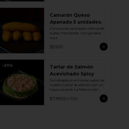
Camarón Queso
Apanado 5 unidades.
Camarones apanados rellenos de 
queso mozzarella. Incluye salsa 
soya.
$5.500
-
20
%
Tartar de Salmón
Acevichado Spicy
Sumérgete en el intenso sabor de 
nuestro tartar de salmón con un 
toque picante. La frescura del 
pepino y la suavidad de la palta se 
$7.990
$9.990
combinan con la explosión de la 
salsa spicy, creando un plato 
vibrante y lleno de sabor que 
cautivará tus sentidos. Incluye: 1 
Salsa de soya