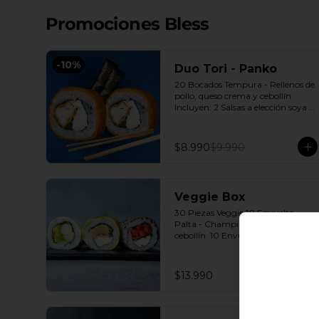
Promociones Bless
-
10
%
Duo Tori - Panko
20 Bocados Tempura - Rellenos de 
pollo, queso crema y cebollín 
Incluyen: 2 Salsas a elección soya o 
agridulce Bless + 2 palitos
$8.990
$9.990
Veggie Box
30 Piezas Veggie 10 Envuelto 
Palta - Champiñón, queso crema, 
cebollín. 10 Envuelto Queso - 
Palmito, palta, cebollín. 10 
Envuelto Sésamo - Pimentón, 
queso crema, cebollín. Incluye: 3 
$13.990
Salsas a elección soya o agridulce 
Bless + 2 palitos