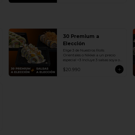
30 Premium a
Elección
Elige 3 de Nuestros Rolls 
Orientales o Nikkei a un precio 
especial <3 Incluye 3 salsas soya o 
dulce a elección.

$20.990
(Promoción no incluye - Roll 
Cevichero)