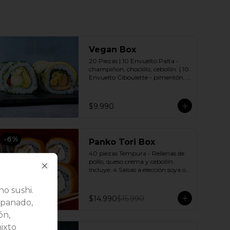
Vegan Box
20 Piezas | 10 Envuelto Palta - 
champiñon, choclillo, cebollín. | 10 
Envuelto Ciboulette - pimentón, 
palmito, palta. Incluye: 2 Salsas a 
elección soya o agridulce Bless + 2 
palitos
$9.990
-
6
%
Panko Tori Box
40 piezas Tempura - Rellenas de 
pollo, queso crema y cebollín 
Incluye: 4 Salsas a elección soya o 
Close
agridulce Bless + 3 palitos
o sushi.
$14.990
$15.990
apanado,
ón,
ixto