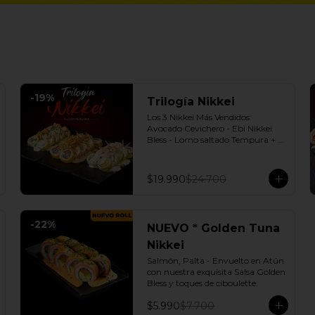
-
19
%
Trilogía Nikkei
Los 3 Nikkei Más Vendidos:  
Avocado Cevichero - Ebi Nikkei 
Bless - Lomo saltado Tempura + 3 
Salsas soya o dulce a elección.
$19.990
$24.700
-
22
%
NUEVO * Golden Tuna
Nikkei
Salmón, Palta - Envuelto en Atún 
con nuestra exquisita Salsa Golden 
Bless y toques de ciboulette.
$5.990
$7.700