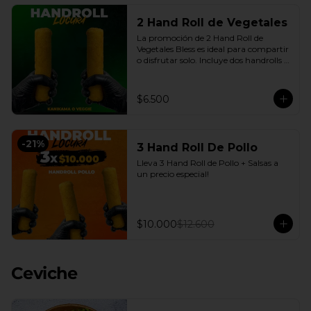
2 Hand Roll de Vegetales
La promoción de 2 Hand Roll de 
Vegetales Bless es ideal para compartir 
o disfrutar solo. Incluye dos handrolls 
de vegetales con queso crema y 
cebollín fresco, envueltos en arroz 
apanado en panko crocante, más 
$6.500
salsas a elección. Una opción práctica, 
sabrosa y conveniente, disponible en 
nuestro delivery en Santiago con la 
calidad de Sushi Bless.
-
21
%
3 Hand Roll De Pollo
Lleva 3 Hand Roll de Pollo + Salsas a 
un precio especial!
$10.000
$12.600
Ceviche