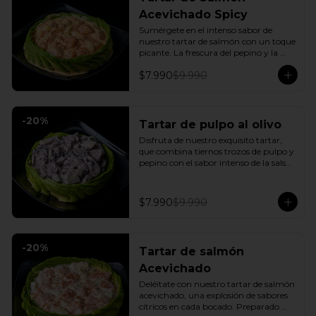
Acevichado Spicy
Sumérgete en el intenso sabor de 
nuestro tartar de salmón con un toque 
picante. La frescura del pepino y la 
suavidad de la palta se combinan con 
$7.990
$9.990
la explosión de la salsa spicy, creando 
un plato vibrante y lleno de sabor que 
cautivará tus sentidos. Incluye: 1 Salsa 
de soya
-
20
%
Tartar de pulpo al olivo
Disfruta de nuestro exquisito tartar, 
que combina tiernos trozos de pulpo y 
pepino con el sabor intenso de la salsa 
al olivo. Este plato se sirve sobre una 
fresca base de palta, creando una 
experiencia única de sabor y textura.
$7.990
$9.990
-
20
%
Tartar de salmón
Acevichado
Deléitate con nuestro tartar de salmón 
acevichado, una explosión de sabores 
cítricos en cada bocado. Preparado 