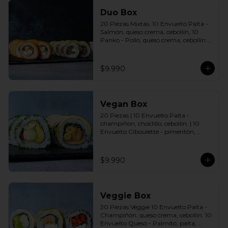
Duo Box
20 Piezas Mixtas. 10 Envuelto Palta - 
Salmón, queso crema, cebollín, 10 
Panko - Pollo, queso crema, cebollín 
Incluye: 2 Salsas a elección soya o 
agridulce Bless + 2 palitos
$9.990
Vegan Box
20 Piezas | 10 Envuelto Palta - 
champiñon, choclillo, cebollín. | 10 
Envuelto Ciboulette - pimentón, 
palmito, palta. Incluye: 2 Salsas a 
elección soya o agridulce Bless + 2 
palitos
$9.990
Veggie Box
30 Piezas Veggie 10 Envuelto Palta - 
Champiñón, queso crema, cebollín. 10 
Envuelto Queso - Palmito, palta, 