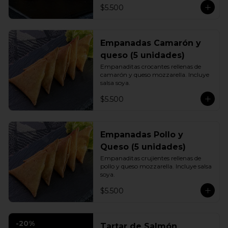
$5.500
Empanadas Camarón y
queso (5 unidades)
Empanaditas crocantes rellenas de 
camarón y queso mozzarella. Incluye 
salsa soya.
$5.500
Empanadas Pollo y
Queso (5 unidades)
Empanaditas crujientes rellenas de 
pollo y queso mozzarella. Incluye salsa 
soya.
$5.500
-
20
%
Tartar de Salmón