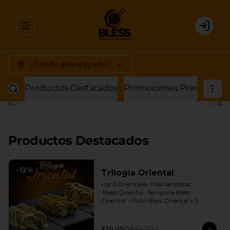
Abrir menu de navegación
Login
¿Dónde quieres pedir?
Productos Destacados
Promociones Premium
P
Productos Destacados
-
12
%
Trilogía Oriental
Los 3 Orientales  Más Vendidos.

 Bless Oriental -Tempura Bless 
Oriental - Pollo Bless Oriental + 3 
Salsas soya o dulce a elección.
$19.990
$22.700