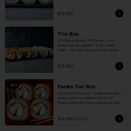
cebollín. 10 Envuelto Sésamo - 
Pimentón, queso crema, cebollín. 
Incluye: 3 Salsas a elección soya o 
$13.990
agridulce Bless + 2 palitos
Trio Box
30 Piezas Mixtas. 10 Panko - Pollo, 
queso crema, cebollín. 10 Envuelto 
Palta - Salmón, queso crema, cebollín. 
10 Envuelto Queso - Camarón, palta. 
Incluye: 3 Salsas a elección soya o 
agridulce Bless + 2 palitos
$13.990
-
6
%
Panko Tori Box
40 piezas Tempura - Rellenas de pollo, 
queso crema y cebollín Incluye: 4 
Salsas a elección soya o agridulce Bless 
+ 3 palitos
$14.990
$15.990