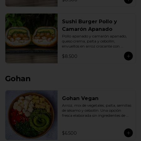
Sushi Burger Pollo y
Camarón Apanado
Pollo apanado y camarón apanado, 
queso crema, palta y cebollín, 
envueltos en arroz crocante con 
panko dorado.
$8.500
Gohan
Gohan Vegan
Arroz, mix de vegetales, palta, semillas 
de sésamo y cebollín. Una opción 
fresca elaborada sin ingredientes de 
origen animal.
$6.500