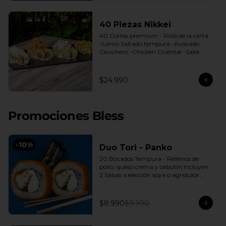
40 Piezas Nikkei
40 Cortes premium - Rolls de la carta 
-Lomo Saltado tempura -Avocado 
Cevichero -Chicken Oriental -Sake 
Nikkei Bless: 4 Salsas a elección soya o 
agridulce Bless + 3 palitos
$24.990
Promociones Bless
-
10
%
Duo Tori - Panko
20 Bocados Tempura - Rellenos de 
pollo, queso crema y cebollín Incluyen: 
2 Salsas a elección soya o agridulce 
Bless + 2 palitos
$8.990
$9.990