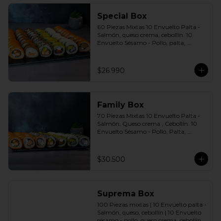
agridulce Bless + 4 palitos
Special Box
60 Piezas Mixtas 10 Envuelto Palta - 
Salmón, queso crema, cebollín. 10 
Envuelto Sésamo - Pollo, palta, 
cebollín. 10 Envuelto Queso - 
Camarón, palta cebollín. 10 Panko - 
Pollo, queso crema, cebollín. 10 Panko 
$26.990
- Champiñón, queso crema, cebollín. 
10 Futomaki furay - Salmón Incluye: 6 
Salsas a elección soya o agridulce Bless 
+ 5 palitos
Family Box
70 Piezas Mixtas 10 Envuelto Palta - 
Salmón, Queso crema , Cebollín. 10 
Envuelto Sésamo - Pollo, Palta, 
Cebollín. 10 Envuelto Queso - 
Camarón, Palta, Cebollín. 10 Envuelto 
Ciboulette - Camarón, queso crema, 
$30.500
cebollín. 10 Panko - Pollo, Queso 
crema, Cebollín. 10 Panko - Camarón, 
queso crema, cebollín. 10 Panko - 
Salmón, queso crema, cebollÍn Incluye: 
Suprema Box
7 Salsas a elección soya o agridulce 
Bless + 6 palitos
100 Piezas mixtas | 10 Envuelto palta - 
Salmón, queso, cebollín | 10 Envuelto 
sésamo - pollo, queso crema, cebollín. | 