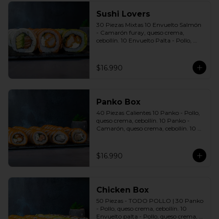
Sushi Lovers
30 Piezas Mixtas 10 Envuelto Salmón 
- Camarón furay, queso crema, 
cebollín. 10 Envuelto Palta - Pollo, 
queso crema, cebollín. 10 Envuelto 
Queso - Salmón, palta, cebollín. 
Incluye: 3 Salsas a elección soya o 
$16.990
agridulce Bless + 2 palitos
Panko Box
40 Piezas Calientes 10 Panko - Pollo, 
queso crema, cebollín. 10 Panko - 
Camarón, queso crema, cebollín. 10 
Panko - Salmón, queso crema, 
cebollín. 10 Panko - Champiñón, 
queso crema, cebollín. Incluye: 4 Salsas 
$16.990
a elección soya o agridulce Bless + 2 
palitos
Chicken Box
50 Piezas - TODO POLLO | 30 Panko 
- Pollo, queso crema, cebollín. 10 
Envuelto palta - Pollo, queso crema, 