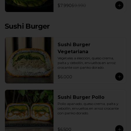
con una base de pepino fresco y palta 
$7.990
$9.990
cremosa, este plato es el equilibrio 
perfecto. Incluye: 1 Salsa de Soya 30ML
Sushi Burger
Sushi Burger
Vegetariana
Vegetales a elección, queso crema, 
palta y cebollín, envueltos en arroz 
crocante con panko dorado.
$6.000
Sushi Burger Pollo
Pollo apanado, queso crema, palta y 
cebollín, envueltos en arroz crocante 
con panko dorado.
$6.500