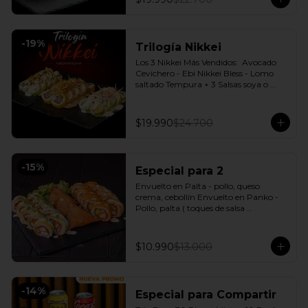
-
19
%
Trilogía Nikkei
Los 3 Nikkei Más Vendidos:  Avocado 
Cevichero - Ebi Nikkei Bless - Lomo 
saltado Tempura + 3 Salsas soya o 
dulce a elección.
$19.990
$24.700
-
15
%
Especial para 2
Envuelto en Palta - pollo, queso 
crema, cebollín Envuelto en Panko - 
Pollo, palta ( toques de salsa 
acevichada ) + 3 Empanadas - Pollo 
queso Incluye: 1 Salsa Agridulce Bless - 
2 Salsa soya
$10.990
$13.000
-
14
%
Especial para Compartir