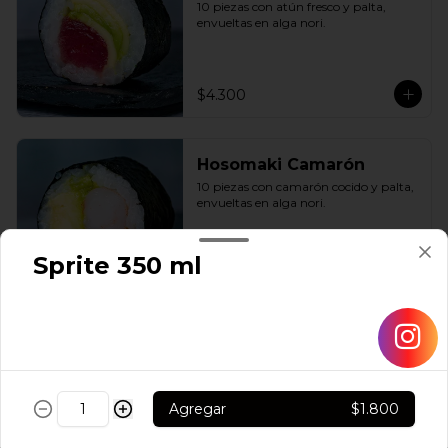
10 piezas con atún fresco y palta, 
envueltas en alga nori.
$4.300
Hosomaki Camarón
10 piezas con camarón cocido y palta, 
envueltas en alga nori.
Sprite 350 ml
$4.300
Hosomaki Pollo Apanado
10 piezas con pollo apanado y queso 
crema, envueltas en alga nori.
Agregar
$1.800