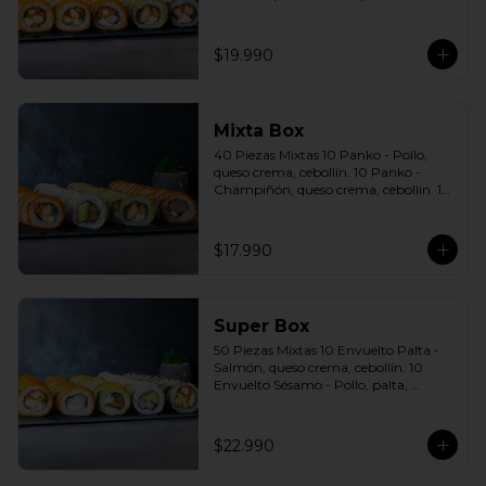
cebollín. 10 Envuelto Sésamo - Pollo, 
queso crema, cebollín. Incluye: 5 Salsas 
a elección soya o agridulce Bless + 3 
$19.990
palitos
Mixta Box
40 Piezas Mixtas 10 Panko - Pollo, 
queso crema, cebollín. 10 Panko - 
Champiñón, queso crema, cebollín. 10 
Envuelto Palta - Pollo, queso crema, 
cebollín. 10 Envuelto Queso - Salmón, 
palta, cebollín. Incluye: 2 Salsa soya 2 
$17.990
Salsa agridulce Bless 3 palitos
Super Box
50 Piezas Mixtas 10 Envuelto Palta - 
Salmón, queso crema, cebollín. 10 
Envuelto Sésamo - Pollo, palta, 
cebollín. 10 Envuelto Queso - 
Camarón, palta, cebollín. 10 Panko - 
Pollo, queso crema, cebollín. 10 Panko 
$22.990
- Camarón, queso crema, cebollín 
Incluye: 5 Salsas a elección soya o 