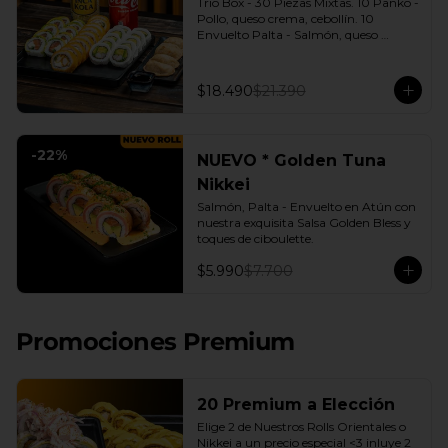
Trio Box - 30 Piezas Mixtas. 10 Panko - 
Pollo, queso crema, cebollín. 10 
Envuelto Palta - Salmón, queso 
crema, cebollín. 10 Envuelto Queso - 
Camarón, palta. | Gyozas a Elección | 
2 Bebidas Elección | 3 Salsas a Elección 
$18.490
$21.390
Soya o Agridulce Bless.
-
22
%
NUEVO * Golden Tuna
Nikkei
Salmón, Palta - Envuelto en Atún con 
nuestra exquisita Salsa Golden Bless y 
toques de ciboulette.
$5.990
$7.700
Promociones Premium
20 Premium a Elección
Elige 2 de Nuestros Rolls Orientales o 
Nikkei a un precio especial <3 inluye 2 