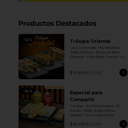
Productos Destacados
-
12
%
Trilogía Oriental
Los 3 Orientales  Más Vendidos.

 Bless Oriental -Tempura Bless 
Oriental - Pollo Bless Oriental + 3 
Salsas soya o dulce a elección.
$19.990
$22.700
-
14
%
Especial para
Compartir
Trio Box - 30 Piezas Mixtas. 10 
Panko - Pollo, queso crema, 
cebollín. 10 Envuelto Palta - 
Salmón, queso crema, cebollín. 10 
$18.490
$21.390
Envuelto Queso - Camarón, palta. 