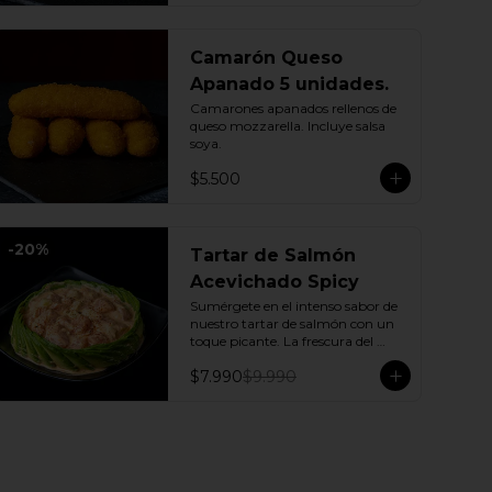
Camarón Queso
Apanado 5 unidades.
Camarones apanados rellenos de 
queso mozzarella. Incluye salsa 
soya.
$5.500
-
20
%
Tartar de Salmón
Acevichado Spicy
Sumérgete en el intenso sabor de 
nuestro tartar de salmón con un 
toque picante. La frescura del 
pepino y la suavidad de la palta se 
$7.990
$9.990
combinan con la explosión de la 
salsa spicy, creando un plato 
vibrante y lleno de sabor que 
cautivará tus sentidos. Incluye: 1 
Salsa de soya