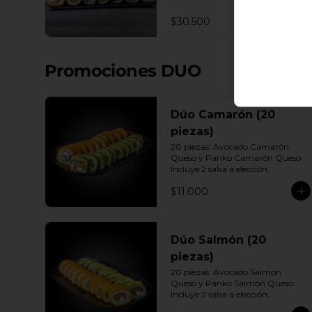
Queso - Camarón, Palta, Cebollín. 
10 Envuelto Ciboulette - 
$30.500
Camarón, queso crema, cebollín. 
10 Panko - Pollo, Queso crema, 
Cebollín. 10 Panko - Camarón, 
queso crema, cebollín. 10 Panko - 
Promociones DUO
Salmón, queso crema, cebollÍn 
Incluye: 7 Salsas a elección soya o 
agridulce Bless + 6 palitos
Dúo Camarón (20
piezas)
20 piezas: Avocado Camarón 
Queso y Panko Camarón Queso. 
Incluye 2 salsa a elección.
$11.000
Dúo Salmón (20
piezas)
20 piezas: Avocado Salmón 
Queso y Panko Salmón Queso. 
Incluye 2 salsa a elección.