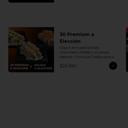
30 Premium a
Elección
Elige 3 de Nuestros Rolls 
Orientales o Nikkei a un precio 
especial <3 Incluye 3 salsas soya o 
dulce a elección.

$20.990
(Promoción no incluye - Roll 
Cevichero)