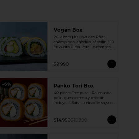
Vegan Box
20 Piezas | 10 Envuelto Palta - 
champiñon, choclillo, cebollín. | 10 
Envuelto Ciboulette - pimentón, 
palmito, palta. Incluye: 2 Salsas a 
elección soya o agridulce Bless + 2 
palitos
$9.990
-
6
%
Panko Tori Box
40 piezas Tempura - Rellenas de 
pollo, queso crema y cebollín 
Incluye: 4 Salsas a elección soya o 
agridulce Bless + 3 palitos
$14.990
$15.990