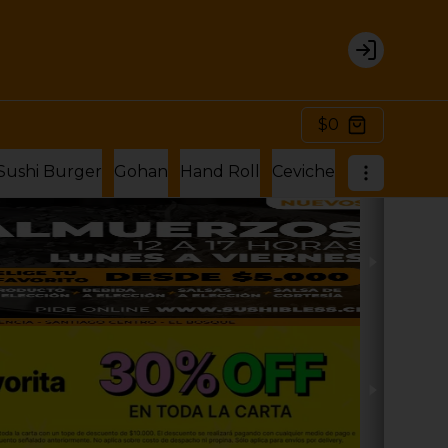
Login
$0
Sushi Burger
Gohan
Hand Roll
Ceviche
Hosomaki Ro