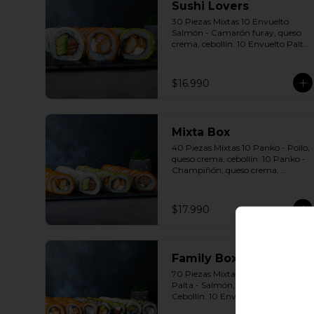
Sushi Lovers
30 Piezas Mixtas 10 Envuelto 
Salmón - Camarón furay, queso 
crema, cebollín. 10 Envuelto Palta 
- Pollo, queso crema, cebollín. 10 
Envuelto Queso - Salmón, palta, 
cebollín. Incluye: 3 Salsas a 
$16.990
elección soya o agridulce Bless + 2 
palitos
Mixta Box
40 Piezas Mixtas 10 Panko - Pollo, 
queso crema, cebollín. 10 Panko - 
Champiñón, queso crema, 
cebollín. 10 Envuelto Palta - Pollo, 
queso crema, cebollín. 10 Envuelto 
Queso - Salmón, palta, cebollín. 
$17.990
Incluye: 2 Salsa soya 2 Salsa 
agridulce Bless 3 palitos
Family Box
70 Piezas Mixtas 10 Envuelto 
Palta - Salmón, Queso crema , 
Cebollín. 10 Envuelto Sésamo - 
Pollo, Palta, Cebollín. 10 Envuelto 