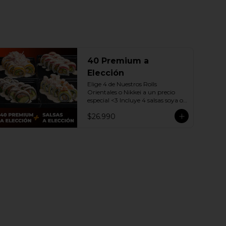
40 Premium a
Elección
Elige 4 de Nuestros Rolls 
Orientales o Nikkei a un precio 
especial <3 Incluye 4 salsas soya o 
dulce a elección.

$26.990
(Promoción no incluye - Roll 
Cevichero)