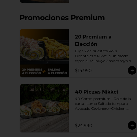
| Gyozas a Elección | 2 Bebidas 
Elección | 3 Salsas a Elección Soya 
o Agridulce Bless.
Promociones Premium
20 Premium a
Elección
Elige 2 de Nuestros Rolls 
Orientales o Nikkei a un precio 
especial <3 inluye 2 salsas soya o 
dulce.

$14.990
(Promoción no incluye - Roll 
Cevichero)
40 Piezas Nikkei
40 Cortes premium - Rolls de la 
carta -Lomo Saltado tempura -
Avocado Cevichero -Chicken 
Oriental -Sake Nikkei Bless: 4 
Salsas a elección soya o agridulce 
Bless + 3 palitos
$24.990