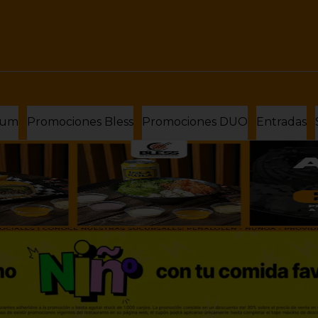
ium
Promociones Bless
Promociones DUO
Entradas