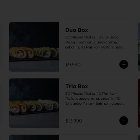
Duo Box
20 Piezas Mixtas. 10 Envuelto 
Palta - Salmón, queso crema, 
cebollín, 10 Panko - Pollo, queso 
crema, cebollín Incluye: 2 Salsas a 
elección soya o agridulce Bless + 2 
palitos
$9.990
Trio Box
30 Piezas Mixtas. 10 Panko - 
Pollo, queso crema, cebollín. 10 
Envuelto Palta - Salmón, queso 
crema, cebollín. 10 Envuelto 
Queso - Camarón, palta. Incluye: 
3 Salsas a elección soya o agridulce 
$13.990
Bless + 2 palitos