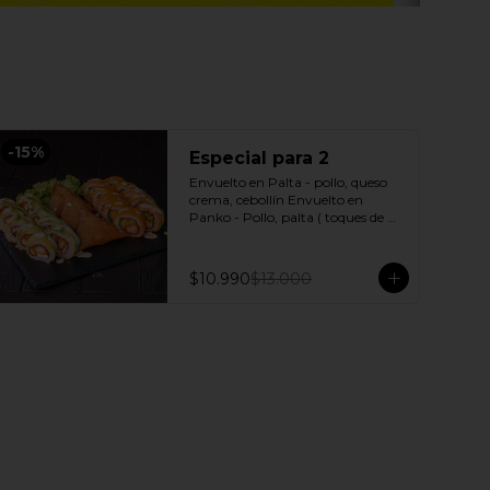
-
15
%
Especial para 2
Envuelto en Palta - pollo, queso 
crema, cebollín Envuelto en 
Panko - Pollo, palta ( toques de 
salsa acevichada ) + 3 Empanadas 
- Pollo queso Incluye: 1 Salsa 
Agridulce Bless - 2 Salsa soya
$10.990
$13.000