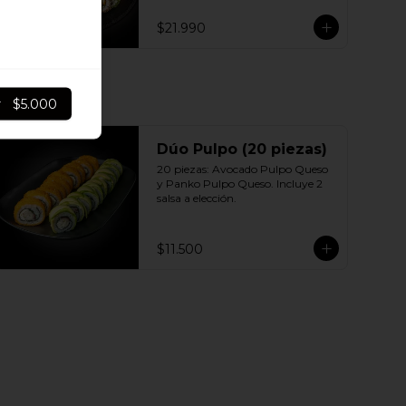
Sésamo - Pollo, queso crema 
cebollín 10 | Ciboulette - Pollo, 
$21.990
queso crema, cebollín 10 | Panko - 
Pollo, queso crema, cebollín 
Incluye: 5 Salsas a elección soya o 
agridulce Bless + 3 palitos
r
$5.000
Dúo Pulpo (20 piezas)
20 piezas: Avocado Pulpo Queso 
y Panko Pulpo Queso. Incluye 2 
salsa a elección.
$11.500