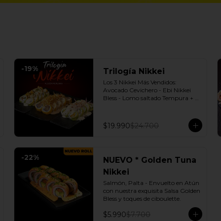
-
19
%
Trilogía Nikkei
Los 3 Nikkei Más Vendidos:  
Avocado Cevichero - Ebi Nikkei 
Bless - Lomo saltado Tempura + 3 
Salsas soya o dulce a elección.
$19.990
$24.700
-
22
%
NUEVO * Golden Tuna
Nikkei
Salmón, Palta - Envuelto en Atún 
con nuestra exquisita Salsa Golden 
Bless y toques de ciboulette.
$5.990
$7.700