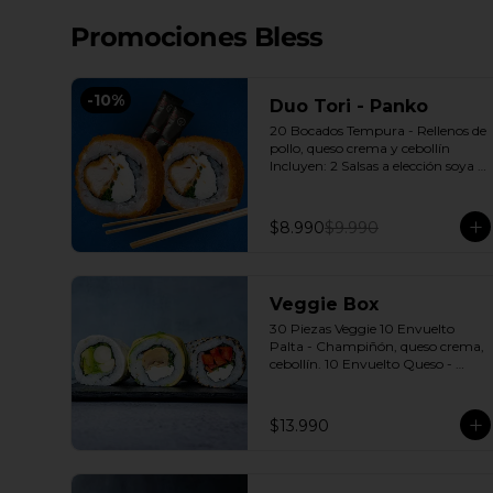
Promociones Bless
-
10
%
Duo Tori - Panko
20 Bocados Tempura - Rellenos de 
pollo, queso crema y cebollín 
Incluyen: 2 Salsas a elección soya o 
agridulce Bless + 2 palitos
$8.990
$9.990
Veggie Box
30 Piezas Veggie 10 Envuelto 
Palta - Champiñón, queso crema, 
cebollín. 10 Envuelto Queso - 
Palmito, palta, cebollín. 10 
Envuelto Sésamo - Pimentón, 
queso crema, cebollín. Incluye: 3 
$13.990
Salsas a elección soya o agridulce 
Bless + 2 palitos