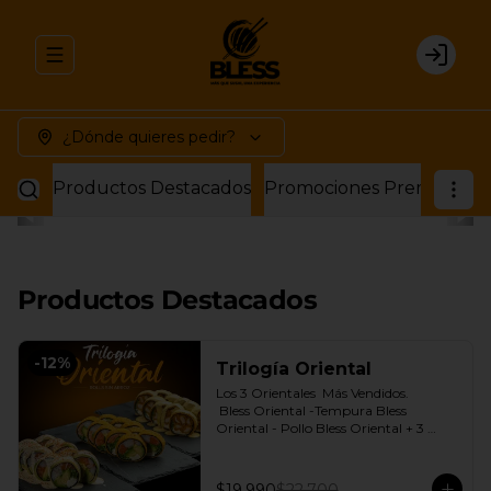
Abrir menu de navegación
Login
¿Dónde quieres pedir?
Productos Destacados
Promociones Premium
P
Productos Destacados
-
12
%
Trilogía Oriental
Los 3 Orientales  Más Vendidos.

 Bless Oriental -Tempura Bless 
Oriental - Pollo Bless Oriental + 3 
Salsas soya o dulce a elección.
$19.990
$22.700