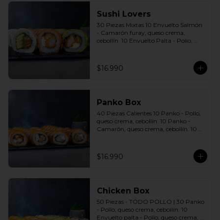
Sushi Lovers
30 Piezas Mixtas 10 Envuelto Salmón 
- Camarón furay, queso crema, 
cebollín. 10 Envuelto Palta - Pollo, 
queso crema, cebollín. 10 Envuelto 
Queso - Salmón, palta, cebollín. 
Incluye: 3 Salsas a elección soya o 
$16.990
agridulce Bless + 2 palitos
Panko Box
40 Piezas Calientes 10 Panko - Pollo, 
queso crema, cebollín. 10 Panko - 
Camarón, queso crema, cebollín. 10 
Panko - Salmón, queso crema, 
cebollín. 10 Panko - Champiñón, 
queso crema, cebollín. Incluye: 4 Salsas 
$16.990
a elección soya o agridulce Bless + 2 
palitos
Chicken Box
50 Piezas - TODO POLLO | 30 Panko 
- Pollo, queso crema, cebollín. 10 
Envuelto palta - Pollo, queso crema, 