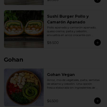
Sushi Burger Pollo y
Camarón Apanado
Pollo apanado y camarón apanado, 
queso crema, palta y cebollín, 
envueltos en arroz crocante con 
panko dorado.
$8.500
Gohan
Gohan Vegan
Arroz, mix de vegetales, palta, semillas 
de sésamo y cebollín. Una opción 
fresca elaborada sin ingredientes de 
origen animal.
$6.500