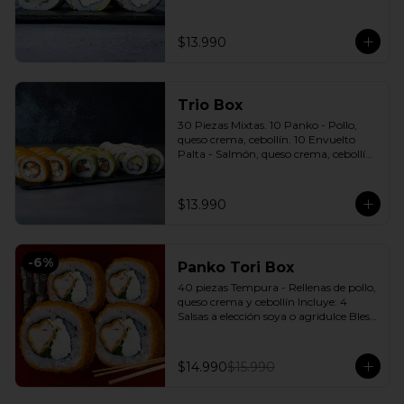
cebollín. 10 Envuelto Sésamo - 
Pimentón, queso crema, cebollín. 
Incluye: 3 Salsas a elección soya o 
$13.990
agridulce Bless + 2 palitos
Trio Box
30 Piezas Mixtas. 10 Panko - Pollo, 
queso crema, cebollín. 10 Envuelto 
Palta - Salmón, queso crema, cebollín. 
10 Envuelto Queso - Camarón, palta. 
Incluye: 3 Salsas a elección soya o 
agridulce Bless + 2 palitos
$13.990
-
6
%
Panko Tori Box
40 piezas Tempura - Rellenas de pollo, 
queso crema y cebollín Incluye: 4 
Salsas a elección soya o agridulce Bless 
+ 3 palitos
$14.990
$15.990