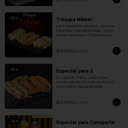
-
19
%
Trilogía Nikkei
Los 3 Nikkei Más Vendidos:  Avocado 
Cevichero - Ebi Nikkei Bless - Lomo 
saltado Tempura + 3 Salsas soya o 
dulce a elección.
$19.990
$24.700
-
15
%
Especial para 2
Envuelto en Palta - pollo, queso 
crema, cebollín Envuelto en Panko - 
Pollo, palta ( toques de salsa 
acevichada ) + 3 Empanadas - Pollo 
queso Incluye: 1 Salsa Agridulce Bless - 
2 Salsa soya
$10.990
$13.000
-
14
%
Especial para Compartir