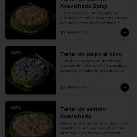
Acevichado Spicy
Sumérgete en el intenso sabor de 
nuestro tartar de salmón con un toque 
picante. La frescura del pepino y la 
suavidad de la palta se combinan con 
$7.990
$9.990
la explosión de la salsa spicy, creando 
un plato vibrante y lleno de sabor que 
cautivará tus sentidos. Incluye: 1 Salsa 
de soya
-
20
%
Tartar de pulpo al olivo
Disfruta de nuestro exquisito tartar, 
que combina tiernos trozos de pulpo y 
pepino con el sabor intenso de la salsa 
al olivo. Este plato se sirve sobre una 
fresca base de palta, creando una 
experiencia única de sabor y textura.
$7.990
$9.990
-
20
%
Tartar de salmón
Acevichado
Deléitate con nuestro tartar de salmón 
acevichado, una explosión de sabores 
cítricos en cada bocado. Preparado 