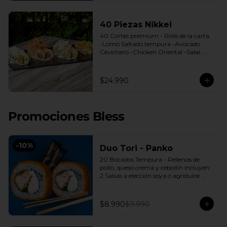
40 Piezas Nikkei
40 Cortes premium - Rolls de la carta 
-Lomo Saltado tempura -Avocado 
Cevichero -Chicken Oriental -Sake 
Nikkei Bless: 4 Salsas a elección soya o 
agridulce Bless + 3 palitos
$24.990
Promociones Bless
-
10
%
Duo Tori - Panko
20 Bocados Tempura - Rellenos de 
pollo, queso crema y cebollín Incluyen: 
2 Salsas a elección soya o agridulce 
Bless + 2 palitos
$8.990
$9.990