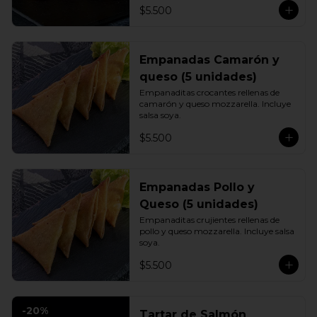
$5.500
Empanadas Camarón y
queso (5 unidades)
Empanaditas crocantes rellenas de 
camarón y queso mozzarella. Incluye 
salsa soya.
$5.500
Empanadas Pollo y
Queso (5 unidades)
Empanaditas crujientes rellenas de 
pollo y queso mozzarella. Incluye salsa 
soya.
$5.500
-
20
%
Tartar de Salmón