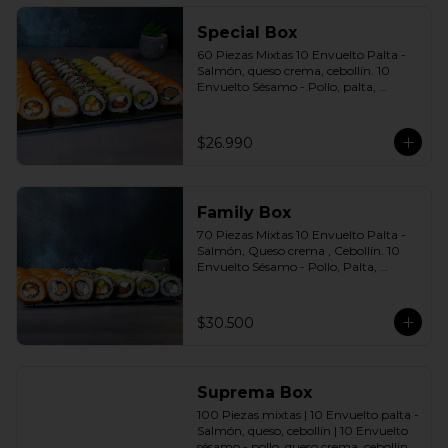
agridulce Bless + 4 palitos
Special Box
60 Piezas Mixtas 10 Envuelto Palta - 
Salmón, queso crema, cebollín. 10 
Envuelto Sésamo - Pollo, palta, 
cebollín. 10 Envuelto Queso - 
Camarón, palta cebollín. 10 Panko - 
Pollo, queso crema, cebollín. 10 Panko 
$26.990
- Champiñón, queso crema, cebollín. 
10 Futomaki furay - Salmón Incluye: 6 
Salsas a elección soya o agridulce Bless 
+ 5 palitos
Family Box
70 Piezas Mixtas 10 Envuelto Palta - 
Salmón, Queso crema , Cebollín. 10 
Envuelto Sésamo - Pollo, Palta, 
Cebollín. 10 Envuelto Queso - 
Camarón, Palta, Cebollín. 10 Envuelto 
Ciboulette - Camarón, queso crema, 
$30.500
cebollín. 10 Panko - Pollo, Queso 
crema, Cebollín. 10 Panko - Camarón, 
queso crema, cebollín. 10 Panko - 
Salmón, queso crema, cebollÍn Incluye: 
Suprema Box
7 Salsas a elección soya o agridulce 
Bless + 6 palitos
100 Piezas mixtas | 10 Envuelto palta - 
Salmón, queso, cebollín | 10 Envuelto 
sésamo - pollo, queso crema, cebollín. | 