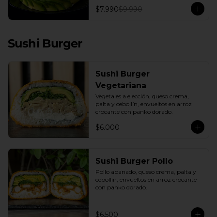
con una base de pepino fresco y palta 
$7.990
$9.990
cremosa, este plato es el equilibrio 
perfecto. Incluye: 1 Salsa de Soya 30ML
Sushi Burger
Sushi Burger
Vegetariana
Vegetales a elección, queso crema, 
palta y cebollín, envueltos en arroz 
crocante con panko dorado.
$6.000
Sushi Burger Pollo
Pollo apanado, queso crema, palta y 
cebollín, envueltos en arroz crocante 
con panko dorado.
$6.500