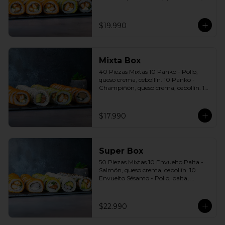
cebollín. 10 Envuelto Sésamo - Pollo, 
queso crema, cebollín. Incluye: 5 Salsas 
a elección soya o agridulce Bless + 3 
$19.990
palitos
Mixta Box
40 Piezas Mixtas 10 Panko - Pollo, 
queso crema, cebollín. 10 Panko - 
Champiñón, queso crema, cebollín. 10 
Envuelto Palta - Pollo, queso crema, 
cebollín. 10 Envuelto Queso - Salmón, 
palta, cebollín. Incluye: 2 Salsa soya 2 
$17.990
Salsa agridulce Bless 3 palitos
Super Box
50 Piezas Mixtas 10 Envuelto Palta - 
Salmón, queso crema, cebollín. 10 
Envuelto Sésamo - Pollo, palta, 
cebollín. 10 Envuelto Queso - 
Camarón, palta, cebollín. 10 Panko - 
Pollo, queso crema, cebollín. 10 Panko 
$22.990
- Camarón, queso crema, cebollín 
Incluye: 5 Salsas a elección soya o 