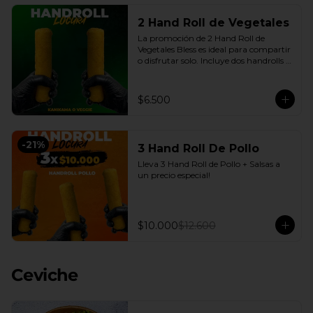
2 Hand Roll de Vegetales
La promoción de 2 Hand Roll de 
Vegetales Bless es ideal para compartir 
o disfrutar solo. Incluye dos handrolls 
de vegetales con queso crema y 
cebollín fresco, envueltos en arroz 
apanado en panko crocante, más 
$6.500
salsas a elección. Una opción práctica, 
sabrosa y conveniente, disponible en 
nuestro delivery en Santiago con la 
calidad de Sushi Bless.
-
21
%
3 Hand Roll De Pollo
Lleva 3 Hand Roll de Pollo + Salsas a 
un precio especial!
$10.000
$12.600
Ceviche