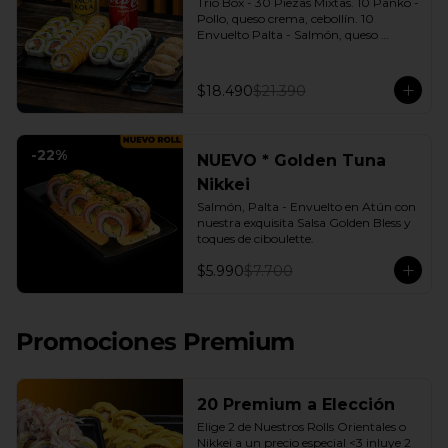
Trio Box - 30 Piezas Mixtas. 10 Panko - 
Pollo, queso crema, cebollín. 10 
Envuelto Palta - Salmón, queso 
crema, cebollín. 10 Envuelto Queso - 
Camarón, palta. | Gyozas a Elección | 
2 Bebidas Elección | 3 Salsas a Elección 
$18.490
$21.390
Soya o Agridulce Bless.
-
22
%
NUEVO * Golden Tuna
Nikkei
Salmón, Palta - Envuelto en Atún con 
nuestra exquisita Salsa Golden Bless y 
toques de ciboulette.
$5.990
$7.700
Promociones Premium
20 Premium a Elección
Elige 2 de Nuestros Rolls Orientales o 
Nikkei a un precio especial <3 inluye 2 