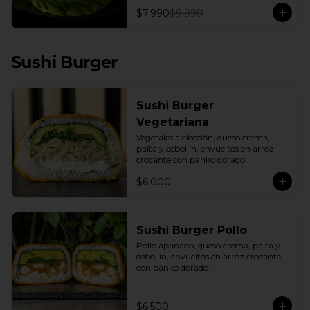
con una base de pepino fresco y palta 
$7.990
$9.990
cremosa, este plato es el equilibrio 
perfecto. Incluye: 1 Salsa de Soya 30ML
Sushi Burger
Sushi Burger
Vegetariana
Vegetales a elección, queso crema, 
palta y cebollín, envueltos en arroz 
crocante con panko dorado.
$6.000
Sushi Burger Pollo
Pollo apanado, queso crema, palta y 
cebollín, envueltos en arroz crocante 
con panko dorado.
$6.500