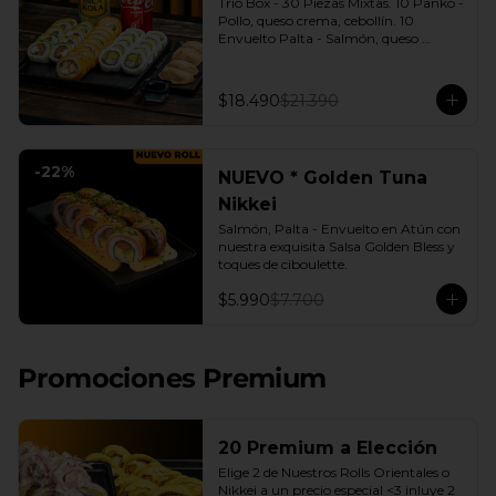
Trio Box - 30 Piezas Mixtas. 10 Panko - 
Pollo, queso crema, cebollín. 10 
Envuelto Palta - Salmón, queso 
crema, cebollín. 10 Envuelto Queso - 
Camarón, palta. | Gyozas a Elección | 
2 Bebidas Elección | 3 Salsas a Elección 
$18.490
$21.390
Soya o Agridulce Bless.
-
22
%
NUEVO * Golden Tuna
Nikkei
Salmón, Palta - Envuelto en Atún con 
nuestra exquisita Salsa Golden Bless y 
toques de ciboulette.
$5.990
$7.700
Promociones Premium
20 Premium a Elección
Elige 2 de Nuestros Rolls Orientales o 
Nikkei a un precio especial <3 inluye 2 