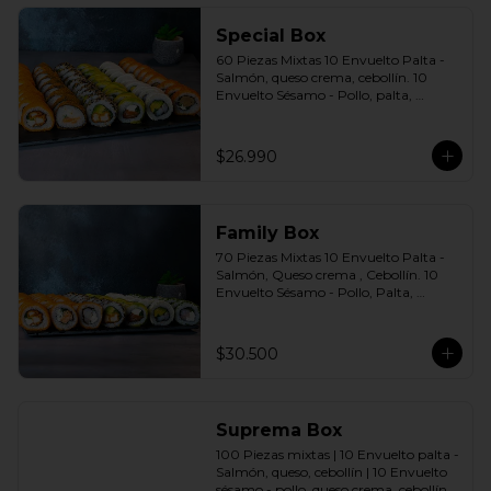
agridulce Bless + 4 palitos
Special Box
60 Piezas Mixtas 10 Envuelto Palta - 
Salmón, queso crema, cebollín. 10 
Envuelto Sésamo - Pollo, palta, 
cebollín. 10 Envuelto Queso - 
Camarón, palta cebollín. 10 Panko - 
Pollo, queso crema, cebollín. 10 Panko 
$26.990
- Champiñón, queso crema, cebollín. 
10 Futomaki furay - Salmón Incluye: 6 
Salsas a elección soya o agridulce Bless 
+ 5 palitos
Family Box
70 Piezas Mixtas 10 Envuelto Palta - 
Salmón, Queso crema , Cebollín. 10 
Envuelto Sésamo - Pollo, Palta, 
Cebollín. 10 Envuelto Queso - 
Camarón, Palta, Cebollín. 10 Envuelto 
Ciboulette - Camarón, queso crema, 
$30.500
cebollín. 10 Panko - Pollo, Queso 
crema, Cebollín. 10 Panko - Camarón, 
queso crema, cebollín. 10 Panko - 
Salmón, queso crema, cebollÍn Incluye: 
Suprema Box
7 Salsas a elección soya o agridulce 
Bless + 6 palitos
100 Piezas mixtas | 10 Envuelto palta - 
Salmón, queso, cebollín | 10 Envuelto 
sésamo - pollo, queso crema, cebollín. | 