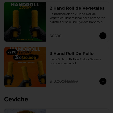
2 Hand Roll de Vegetales
La promoción de 2 Hand Roll de 
Vegetales Bless es ideal para compartir 
o disfrutar solo. Incluye dos handrolls 
de vegetales con queso crema y 
cebollín fresco, envueltos en arroz 
apanado en panko crocante, más 
$6.500
salsas a elección. Una opción práctica, 
sabrosa y conveniente, disponible en 
nuestro delivery en Santiago con la 
calidad de Sushi Bless.
-
21
%
3 Hand Roll De Pollo
Lleva 3 Hand Roll de Pollo + Salsas a 
un precio especial!
$10.000
$12.600
Ceviche