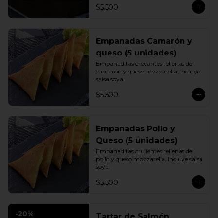
$5.500
Empanadas Camarón y
queso (5 unidades)
Empanaditas crocantes rellenas de 
camarón y queso mozzarella. Incluye 
salsa soya.
$5.500
Empanadas Pollo y
Queso (5 unidades)
Empanaditas crujientes rellenas de 
pollo y queso mozzarella. Incluye salsa 
soya.
$5.500
-
20
%
Tartar de Salmón