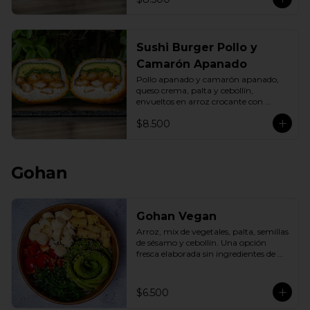
Sushi Burger Pollo y
Camarón Apanado
Pollo apanado y camarón apanado, 
queso crema, palta y cebollín, 
envueltos en arroz crocante con 
panko dorado.
$8.500
Gohan
Gohan Vegan
Arroz, mix de vegetales, palta, semillas 
de sésamo y cebollín. Una opción 
fresca elaborada sin ingredientes de 
origen animal.
$6.500