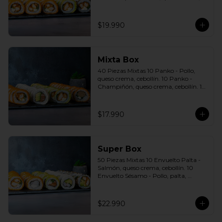
cebollín. 10 Envuelto Sésamo - Pollo, 
queso crema, cebollín. Incluye: 5 Salsas 
a elección soya o agridulce Bless + 3 
$19.990
palitos
Mixta Box
40 Piezas Mixtas 10 Panko - Pollo, 
queso crema, cebollín. 10 Panko - 
Champiñón, queso crema, cebollín. 10 
Envuelto Palta - Pollo, queso crema, 
cebollín. 10 Envuelto Queso - Salmón, 
palta, cebollín. Incluye: 2 Salsa soya 2 
$17.990
Salsa agridulce Bless 3 palitos
Super Box
50 Piezas Mixtas 10 Envuelto Palta - 
Salmón, queso crema, cebollín. 10 
Envuelto Sésamo - Pollo, palta, 
cebollín. 10 Envuelto Queso - 
Camarón, palta, cebollín. 10 Panko - 
Pollo, queso crema, cebollín. 10 Panko 
$22.990
- Camarón, queso crema, cebollín 
Incluye: 5 Salsas a elección soya o 