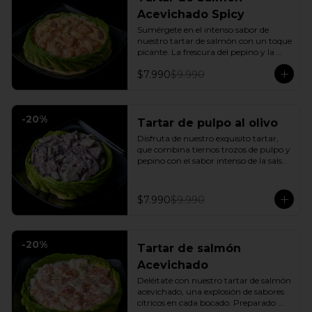
Acevichado Spicy
Sumérgete en el intenso sabor de 
nuestro tartar de salmón con un toque 
picante. La frescura del pepino y la 
suavidad de la palta se combinan con 
$7.990
$9.990
la explosión de la salsa spicy, creando 
un plato vibrante y lleno de sabor que 
cautivará tus sentidos. Incluye: 1 Salsa 
de soya
-
20
%
Tartar de pulpo al olivo
Disfruta de nuestro exquisito tartar, 
que combina tiernos trozos de pulpo y 
pepino con el sabor intenso de la salsa 
al olivo. Este plato se sirve sobre una 
fresca base de palta, creando una 
experiencia única de sabor y textura.
$7.990
$9.990
-
20
%
Tartar de salmón
Acevichado
Deléitate con nuestro tartar de salmón 
acevichado, una explosión de sabores 
cítricos en cada bocado. Preparado 