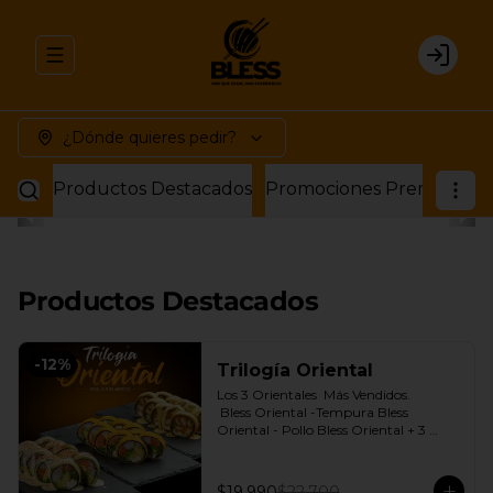
Abrir menu de navegación
Login
¿Dónde quieres pedir?
Productos Destacados
Promociones Premium
P
Productos Destacados
-
12
%
Trilogía Oriental
Los 3 Orientales  Más Vendidos.

 Bless Oriental -Tempura Bless 
Oriental - Pollo Bless Oriental + 3 
Salsas soya o dulce a elección.
$19.990
$22.700