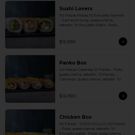
Sushi Lovers
30 Piezas Mixtas 10 Envuelto Salmón 
- Camarón furay, queso crema, 
cebollín. 10 Envuelto Palta - Pollo, 
queso crema, cebollín. 10 Envuelto 
Queso - Salmón, palta, cebollín. 
Incluye: 3 Salsas a elección soya o 
$16.990
agridulce Bless + 2 palitos
Panko Box
40 Piezas Calientes 10 Panko - Pollo, 
queso crema, cebollín. 10 Panko - 
Camarón, queso crema, cebollín. 10 
Panko - Salmón, queso crema, 
cebollín. 10 Panko - Champiñón, 
queso crema, cebollín. Incluye: 4 Salsas 
$16.990
a elección soya o agridulce Bless + 2 
palitos
Chicken Box
50 Piezas - TODO POLLO | 30 Panko 
- Pollo, queso crema, cebollín. 10 
Envuelto palta - Pollo, queso crema, 