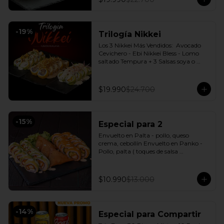
-
19
%
Trilogía Nikkei
Los 3 Nikkei Más Vendidos:  Avocado 
Cevichero - Ebi Nikkei Bless - Lomo 
saltado Tempura + 3 Salsas soya o 
dulce a elección.
$19.990
$24.700
-
15
%
Especial para 2
Envuelto en Palta - pollo, queso 
crema, cebollín Envuelto en Panko - 
Pollo, palta ( toques de salsa 
acevichada ) + 3 Empanadas - Pollo 
queso Incluye: 1 Salsa Agridulce Bless - 
2 Salsa soya
$10.990
$13.000
-
14
%
Especial para Compartir