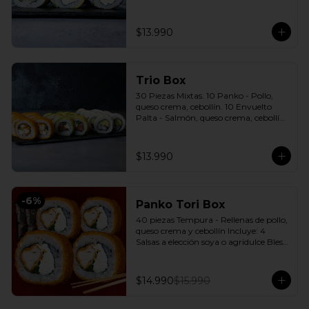
cebollín. 10 Envuelto Sésamo - 
Pimentón, queso crema, cebollín. 
Incluye: 3 Salsas a elección soya o 
$13.990
agridulce Bless + 2 palitos
Trio Box
30 Piezas Mixtas. 10 Panko - Pollo, 
queso crema, cebollín. 10 Envuelto 
Palta - Salmón, queso crema, cebollín. 
10 Envuelto Queso - Camarón, palta. 
Incluye: 3 Salsas a elección soya o 
agridulce Bless + 2 palitos
$13.990
-
6
%
Panko Tori Box
40 piezas Tempura - Rellenas de pollo, 
queso crema y cebollín Incluye: 4 
Salsas a elección soya o agridulce Bless 
+ 3 palitos
$14.990
$15.990