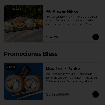
40 Piezas Nikkei
40 Cortes premium - Rolls de la carta 
-Lomo Saltado tempura -Avocado 
Cevichero -Chicken Oriental -Sake 
Nikkei Bless: 4 Salsas a elección soya o 
agridulce Bless + 3 palitos
$24.990
Promociones Bless
-
10
%
Duo Tori - Panko
20 Bocados Tempura - Rellenos de 
pollo, queso crema y cebollín Incluyen: 
2 Salsas a elección soya o agridulce 
Bless + 2 palitos
$8.990
$9.990