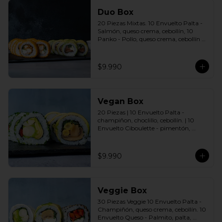
Duo Box
20 Piezas Mixtas. 10 Envuelto Palta - 
Salmón, queso crema, cebollín, 10 
Panko - Pollo, queso crema, cebollín 
Incluye: 2 Salsas a elección soya o 
agridulce Bless + 2 palitos
$9.990
Vegan Box
20 Piezas | 10 Envuelto Palta - 
champiñon, choclillo, cebollín. | 10 
Envuelto Ciboulette - pimentón, 
palmito, palta. Incluye: 2 Salsas a 
elección soya o agridulce Bless + 2 
palitos
$9.990
Veggie Box
30 Piezas Veggie 10 Envuelto Palta - 
Champiñón, queso crema, cebollín. 10 
Envuelto Queso - Palmito, palta, 