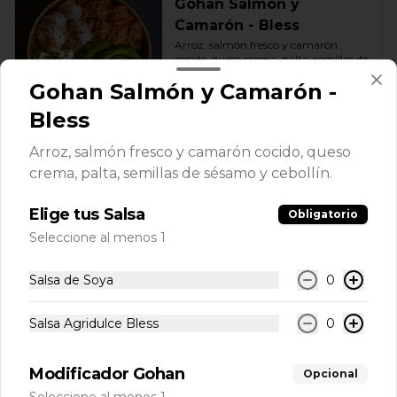
Gohan Salmón y
Camarón - Bless
Arroz, salmón fresco y camarón 
cocido, queso crema, palta, semillas de 
sésamo y cebollín.
Gohan Salmón y Camarón -
$9.000
Bless
Arroz, salmón fresco y camarón cocido, queso
crema, palta, semillas de sésamo y cebollín.
Elige tus Salsa
Obligatorio
Seleccione al menos 1
Salsa de Soya
0
Salsa Agridulce Bless
0
Conócenos
Despacho
Modificador Gohan
Opcional