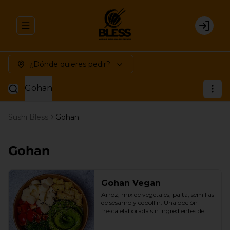
Abrir menu de navegación
Login
¿Dónde quieres pedir?
Gohan
Sushi Bless
Gohan
Gohan
Gohan Vegan
Arroz, mix de vegetales, palta, semillas 
de sésamo y cebollín. Una opción 
fresca elaborada sin ingredientes de 
origen animal.