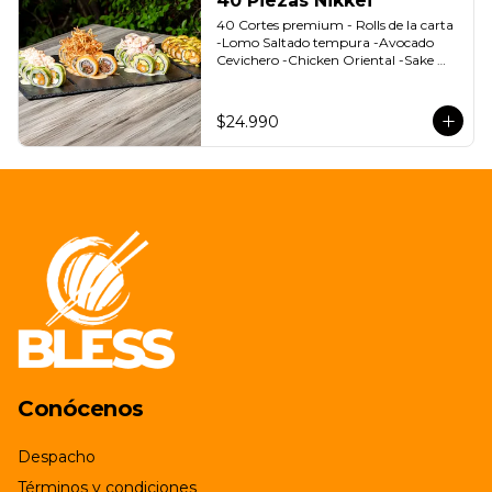
40 Piezas Nikkei
40 Cortes premium - Rolls de la carta 
-Lomo Saltado tempura -Avocado 
Cevichero -Chicken Oriental -Sake 
Nikkei Bless: 4 Salsas a elección soya o 
agridulce Bless + 3 palitos
$24.990
Conócenos
Despacho
Términos y condiciones