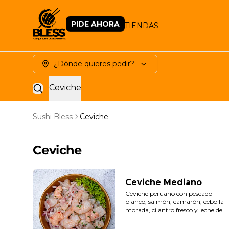
PIDE AHORA
TIENDAS
¿Dónde quieres pedir?
Ceviche
Sushi Bless
Ceviche
Ceviche
Ceviche Mediano
Ceviche peruano con pescado 
blanco, salmón, camarón, cebolla 
morada, cilantro fresco y leche de 
tigre. Ideal para 1 o 2 personas.