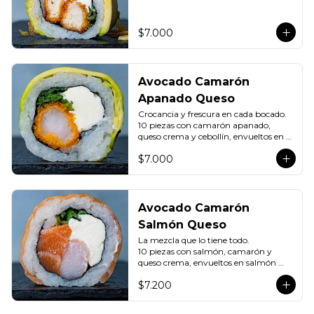
palta y topping de papas fritas hilo.
$7.000
Avocado Camarón
Apanado Queso
Crocancia y frescura en cada bocado.

10 piezas con camarón apanado, 
queso crema y cebollín, envueltos en 
palta o salmón.
$7.000
Avocado Camarón
Salmón Queso
La mezcla que lo tiene todo.

10 piezas con salmón, camarón y 
queso crema, envueltos en salmón 
fresco o palta.
$7.200