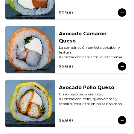
palta.
$6.500
Avocado Camarón
Queso
La combinación perfecta de sabor y 
textura.

10 piezas con camarón, queso crema y 
cebollín, envueltos en palta o salmón.
$6.500
Avocado Pollo Queso
Un roll sabroso y cremoso.

10 piezas con pollo, queso crema y 
cebollín, envueltos en palta o salmón.
$6.500