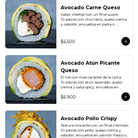
Avocado Carne Queso
Sabor intenso con un final suave.

10 piezas con churrasco, queso crema 
y cebollín, envueltos en palta o 
salmón.
$6.500
Avocado Atún Picante
Queso
El roll con más carácter de la carta.

10 piezas con atún apanado, queso 
crema y salsa spicy, envueltos en 
salmón fresco o palta.
$6.900
Avocado Pollo Crispy
Textura crocante con un final cremoso.

10 piezas con pollo, queso crema y 
cebollín, envueltos en salmón fresco o 