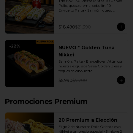
Trio Box - 30 Piezas Mixtas. 10 Panko - 
Pollo, queso crema, cebollín. 10 
Envuelto Palta - Salmón, queso 
crema, cebollín. 10 Envuelto Queso - 
Camarón, palta. | Gyozas a Elección | 
2 Bebidas Elección | 3 Salsas a Elección 
$18.490
$21.390
Soya o Agridulce Bless.
-
22
%
NUEVO * Golden Tuna
Nikkei
Salmón, Palta - Envuelto en Atún con 
nuestra exquisita Salsa Golden Bless y 
toques de ciboulette.
$5.990
$7.700
Promociones Premium
20 Premium a Elección
Elige 2 de Nuestros Rolls Orientales o 
Nikkei a un precio especial <3 inluye 2 