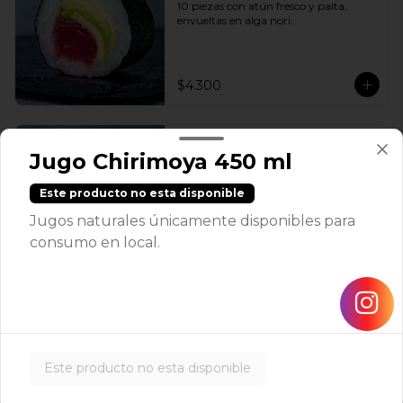
10 piezas con atún fresco y palta, 
envueltas en alga nori.
$4.300
Hosomaki Camarón
Jugo Chirimoya 450 ml
10 piezas con camarón cocido y palta, 
envueltas en alga nori.
Este producto no esta disponible
Jugos naturales únicamente disponibles para
consumo en local.
$4.300
Hosomaki Pollo Apanado
10 piezas con pollo apanado y queso 
crema, envueltas en alga nori.
Este producto no esta disponible