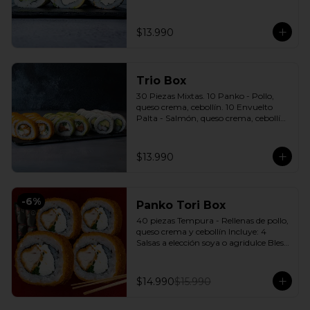
cebollín. 10 Envuelto Sésamo - 
Pimentón, queso crema, cebollín. 
Incluye: 3 Salsas a elección soya o 
$13.990
agridulce Bless + 2 palitos
Trio Box
30 Piezas Mixtas. 10 Panko - Pollo, 
queso crema, cebollín. 10 Envuelto 
Palta - Salmón, queso crema, cebollín. 
10 Envuelto Queso - Camarón, palta. 
Incluye: 3 Salsas a elección soya o 
agridulce Bless + 2 palitos
$13.990
-
6
%
Panko Tori Box
40 piezas Tempura - Rellenas de pollo, 
queso crema y cebollín Incluye: 4 
Salsas a elección soya o agridulce Bless 
+ 3 palitos
$14.990
$15.990