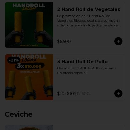
2 Hand Roll de Vegetales
La promoción de 2 Hand Roll de 
Vegetales Bless es ideal para compartir 
o disfrutar solo. Incluye dos handrolls 
de vegetales con queso crema y 
cebollín fresco, envueltos en arroz 
apanado en panko crocante, más 
$6.500
salsas a elección. Una opción práctica, 
sabrosa y conveniente, disponible en 
nuestro delivery en Santiago con la 
calidad de Sushi Bless.
-
21
%
3 Hand Roll De Pollo
Lleva 3 Hand Roll de Pollo + Salsas a 
un precio especial!
$10.000
$12.600
Ceviche