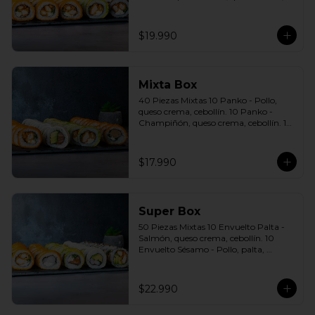
cebollín. 10 Envuelto Sésamo - Pollo, 
queso crema, cebollín. Incluye: 5 Salsas 
a elección soya o agridulce Bless + 3 
$19.990
palitos
Mixta Box
40 Piezas Mixtas 10 Panko - Pollo, 
queso crema, cebollín. 10 Panko - 
Champiñón, queso crema, cebollín. 10 
Envuelto Palta - Pollo, queso crema, 
cebollín. 10 Envuelto Queso - Salmón, 
palta, cebollín. Incluye: 2 Salsa soya 2 
$17.990
Salsa agridulce Bless 3 palitos
Super Box
50 Piezas Mixtas 10 Envuelto Palta - 
Salmón, queso crema, cebollín. 10 
Envuelto Sésamo - Pollo, palta, 
cebollín. 10 Envuelto Queso - 
Camarón, palta, cebollín. 10 Panko - 
Pollo, queso crema, cebollín. 10 Panko 
$22.990
- Camarón, queso crema, cebollín 
Incluye: 5 Salsas a elección soya o 