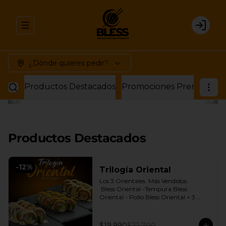
Abrir menu de navegación
Login
¿Dónde quieres pedir?
Productos Destacados
Promociones Premium
P
Productos Destacados
-
12
%
Trilogía Oriental
Los 3 Orientales  Más Vendidos.

 Bless Oriental -Tempura Bless 
Oriental - Pollo Bless Oriental + 3 
Salsas soya o dulce a elección.
$19.990
$22.700