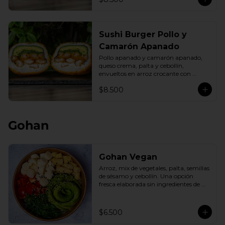
Sushi Burger Pollo y
Camarón Apanado
Pollo apanado y camarón apanado, 
queso crema, palta y cebollín, 
envueltos en arroz crocante con 
panko dorado.
$8.500
Gohan
Gohan Vegan
Arroz, mix de vegetales, palta, semillas 
de sésamo y cebollín. Una opción 
fresca elaborada sin ingredientes de 
origen animal.
$6.500