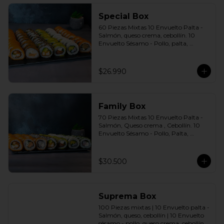
agridulce Bless + 4 palitos
Special Box
60 Piezas Mixtas 10 Envuelto Palta - 
Salmón, queso crema, cebollín. 10 
Envuelto Sésamo - Pollo, palta, 
cebollín. 10 Envuelto Queso - 
Camarón, palta cebollín. 10 Panko - 
Pollo, queso crema, cebollín. 10 Panko 
$26.990
- Champiñón, queso crema, cebollín. 
10 Futomaki furay - Salmón Incluye: 6 
Salsas a elección soya o agridulce Bless 
+ 5 palitos
Family Box
70 Piezas Mixtas 10 Envuelto Palta - 
Salmón, Queso crema , Cebollín. 10 
Envuelto Sésamo - Pollo, Palta, 
Cebollín. 10 Envuelto Queso - 
Camarón, Palta, Cebollín. 10 Envuelto 
Ciboulette - Camarón, queso crema, 
$30.500
cebollín. 10 Panko - Pollo, Queso 
crema, Cebollín. 10 Panko - Camarón, 
queso crema, cebollín. 10 Panko - 
Salmón, queso crema, cebollÍn Incluye: 
Suprema Box
7 Salsas a elección soya o agridulce 
Bless + 6 palitos
100 Piezas mixtas | 10 Envuelto palta - 
Salmón, queso, cebollín | 10 Envuelto 
sésamo - pollo, queso crema, cebollín. | 