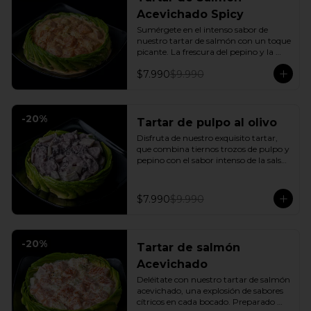
Acevichado Spicy
Sumérgete en el intenso sabor de 
nuestro tartar de salmón con un toque 
picante. La frescura del pepino y la 
suavidad de la palta se combinan con 
$7.990
$9.990
la explosión de la salsa spicy, creando 
un plato vibrante y lleno de sabor que 
cautivará tus sentidos. Incluye: 1 Salsa 
de soya
-
20
%
Tartar de pulpo al olivo
Disfruta de nuestro exquisito tartar, 
que combina tiernos trozos de pulpo y 
pepino con el sabor intenso de la salsa 
al olivo. Este plato se sirve sobre una 
fresca base de palta, creando una 
experiencia única de sabor y textura.
$7.990
$9.990
-
20
%
Tartar de salmón
Acevichado
Deléitate con nuestro tartar de salmón 
acevichado, una explosión de sabores 
cítricos en cada bocado. Preparado 