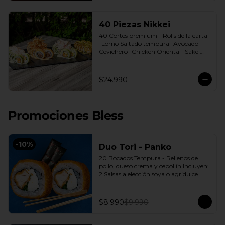
40 Piezas Nikkei
40 Cortes premium - Rolls de la carta 
-Lomo Saltado tempura -Avocado 
Cevichero -Chicken Oriental -Sake 
Nikkei Bless: 4 Salsas a elección soya o 
agridulce Bless + 3 palitos
$24.990
Promociones Bless
-
10
%
Duo Tori - Panko
20 Bocados Tempura - Rellenos de 
pollo, queso crema y cebollín Incluyen: 
2 Salsas a elección soya o agridulce 
Bless + 2 palitos
$8.990
$9.990