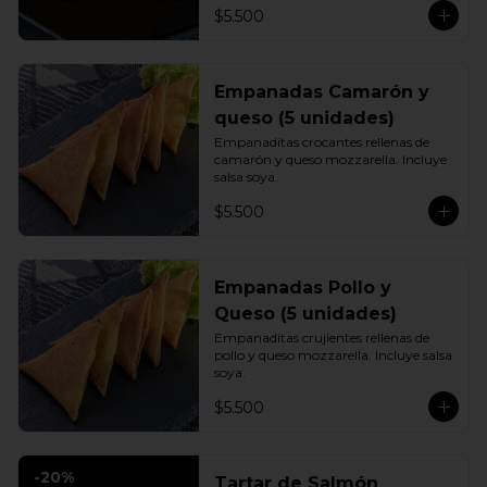
$5.500
Empanadas Camarón y
queso (5 unidades)
Empanaditas crocantes rellenas de 
camarón y queso mozzarella. Incluye 
salsa soya.
$5.500
Empanadas Pollo y
Queso (5 unidades)
Empanaditas crujientes rellenas de 
pollo y queso mozzarella. Incluye salsa 
soya.
$5.500
-
20
%
Tartar de Salmón