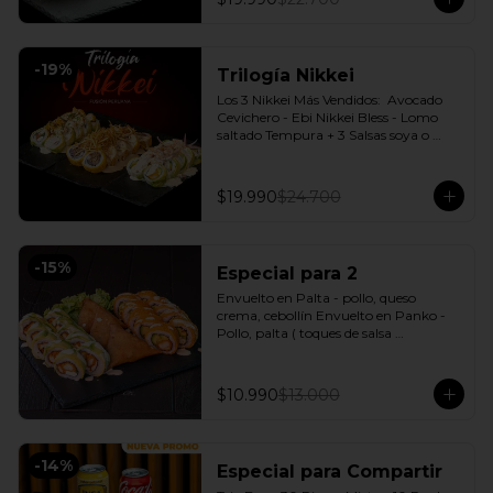
-
19
%
Trilogía Nikkei
Los 3 Nikkei Más Vendidos:  Avocado 
Cevichero - Ebi Nikkei Bless - Lomo 
saltado Tempura + 3 Salsas soya o 
dulce a elección.
$19.990
$24.700
-
15
%
Especial para 2
Envuelto en Palta - pollo, queso 
crema, cebollín Envuelto en Panko - 
Pollo, palta ( toques de salsa 
acevichada ) + 3 Empanadas - Pollo 
queso Incluye: 1 Salsa Agridulce Bless - 
2 Salsa soya
$10.990
$13.000
-
14
%
Especial para Compartir