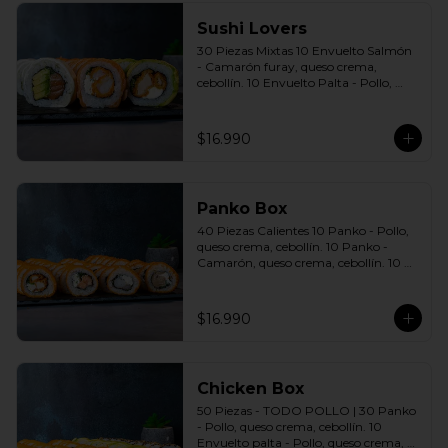
Sushi Lovers
30 Piezas Mixtas 10 Envuelto Salmón 
- Camarón furay, queso crema, 
cebollín. 10 Envuelto Palta - Pollo, 
queso crema, cebollín. 10 Envuelto 
Queso - Salmón, palta, cebollín. 
Incluye: 3 Salsas a elección soya o 
$16.990
agridulce Bless + 2 palitos
Panko Box
40 Piezas Calientes 10 Panko - Pollo, 
queso crema, cebollín. 10 Panko - 
Camarón, queso crema, cebollín. 10 
Panko - Salmón, queso crema, 
cebollín. 10 Panko - Champiñón, 
queso crema, cebollín. Incluye: 4 Salsas 
$16.990
a elección soya o agridulce Bless + 2 
palitos
Chicken Box
50 Piezas - TODO POLLO | 30 Panko 
- Pollo, queso crema, cebollín. 10 
Envuelto palta - Pollo, queso crema, 