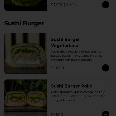
con una base de pepino fresco y palta 
$7.990
$9.990
cremosa, este plato es el equilibrio 
perfecto. Incluye: 1 Salsa de Soya 30ML
Sushi Burger
Sushi Burger
Vegetariana
Vegetales a elección, queso crema, 
palta y cebollín, envueltos en arroz 
crocante con panko dorado.
$6.000
Sushi Burger Pollo
Pollo apanado, queso crema, palta y 
cebollín, envueltos en arroz crocante 
con panko dorado.
$6.500