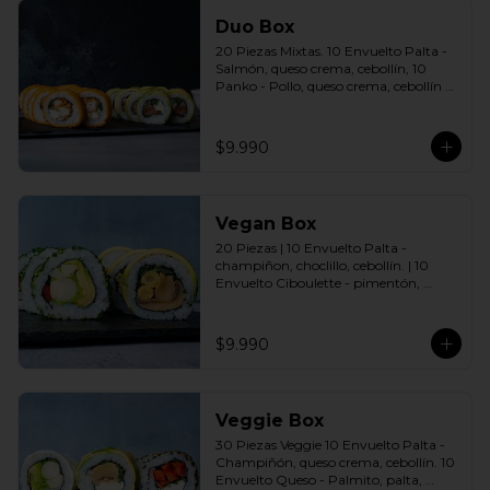
Duo Box
20 Piezas Mixtas. 10 Envuelto Palta - 
Salmón, queso crema, cebollín, 10 
Panko - Pollo, queso crema, cebollín 
Incluye: 2 Salsas a elección soya o 
agridulce Bless + 2 palitos
$9.990
Vegan Box
20 Piezas | 10 Envuelto Palta - 
champiñon, choclillo, cebollín. | 10 
Envuelto Ciboulette - pimentón, 
palmito, palta. Incluye: 2 Salsas a 
elección soya o agridulce Bless + 2 
palitos
$9.990
Veggie Box
30 Piezas Veggie 10 Envuelto Palta - 
Champiñón, queso crema, cebollín. 10 
Envuelto Queso - Palmito, palta, 