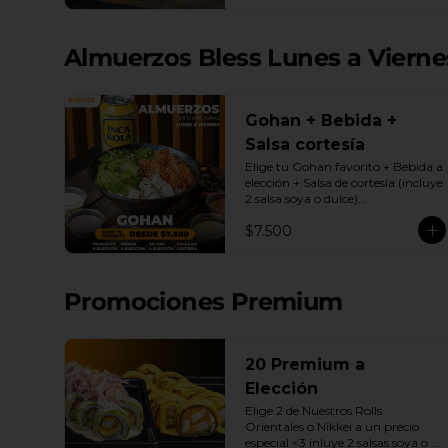
| Gyozas a Elección | 2 Bebidas 
Elección | 3 Salsas a Elección Soya 
o Agridulce Bless.
Almuerzos Bless Lunes a Viernes
Gohan + Bebida +
Salsa cortesía
Elige tu Gohan favorito + Bebida a 
elección + Salsa de cortesía (incluye 
2 salsa soya o dulce)

Promoción exclusiva Lunes a 
$7.500
viernes de 12 a 17 Horas.
Promociones Premium
20 Premium a
Elección
Elige 2 de Nuestros Rolls 
Orientales o Nikkei a un precio 
especial <3 inluye 2 salsas soya o 