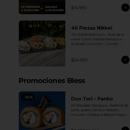
dulce.

$14.990
(Promoción no incluye - Roll 
Cevichero)
40 Piezas Nikkei
40 Cortes premium - Rolls de la 
carta -Lomo Saltado tempura -
Avocado Cevichero -Chicken 
Oriental -Sake Nikkei Bless: 4 
Salsas a elección soya o agridulce 
Bless + 3 palitos
$24.990
Promociones Bless
-
10
%
Duo Tori - Panko
20 Bocados Tempura - Rellenos de 
pollo, queso crema y cebollín 
Incluyen: 2 Salsas a elección soya o 
agridulce Bless + 2 palitos