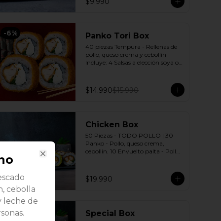
$9.990
-
6
%
Panko Tori Box
40 piezas Tempura - Rellenas de 
pollo, queso crema y cebollín 
Incluye: 4 Salsas a elección soya o 
agridulce Bless + 3 palitos
$14.990
$15.990
Chicken Box
50 Piezas - TODO POLLO | 30 
Panko - Pollo, queso crema, 
cebollín. 10 Envuelto palta - Pollo, 
no
queso crema, cebollín. 10 Envuelto 
Close
Sésamo - Pollo, queso crema, 
cebollín. Incluye: 5 Salsas a elección 
escado
$19.990
soya o agridulce Bless + 3 palitos
, cebolla
y leche de
rsonas.
Special Box