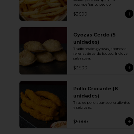
acompañar tu pedido.
$3.500
Gyozas Cerdo (5
unidades)
Tradicionales gyozas japonesas 
rellenas de cerdo jugoso. Incluye 
salsa soya.
$3.500
Pollo Crocante (8
unidades)
Tiras de pollo apanado, crujientes 
y sabrosas.
$5.000