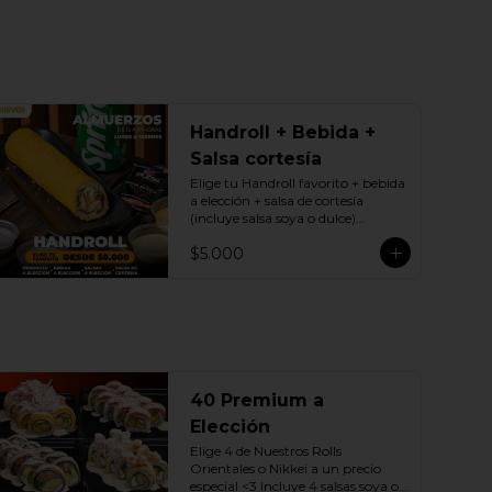
Handroll + Bebida +
Salsa cortesía
Elige tu Handroll favorito + bebida 
a elección + salsa de cortesía 
(incluye salsa soya o dulce)

Promoción exclusiva Lunes a 
$5.000
viernes de 12 a 17 Horas.
40 Premium a
Elección
Elige 4 de Nuestros Rolls 
Orientales o Nikkei a un precio 
especial <3 Incluye 4 salsas soya o 