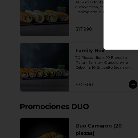
40 Piezas Mixtas 10 Panko - Pollo, 
queso crema, cebollín. 10 Panko - 
Champiñón, queso crema, 
cebollín. 10 Envuelto Palta - Pollo, 
queso crema, cebollín. 10 Envuelto 
Queso - Salmón, palta, cebollín. 
$17.990
Incluye: 2 Salsa soya 2 Salsa 
agridulce Bless 3 palitos
Family Box
70 Piezas Mixtas 10 Envuelto 
Palta - Salmón, Queso crema , 
Cebollín. 10 Envuelto Sésamo - 
Pollo, Palta, Cebollín. 10 Envuelto 
Queso - Camarón, Palta, Cebollín. 
10 Envuelto Ciboulette - 
$30.500
Camarón, queso crema, cebollín. 
10 Panko - Pollo, Queso crema, 
Cebollín. 10 Panko - Camarón, 
queso crema, cebollín. 10 Panko - 
Promociones DUO
Salmón, queso crema, cebollÍn 
Incluye: 7 Salsas a elección soya o 
agridulce Bless + 6 palitos
Dúo Camarón (20
piezas)