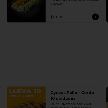
elección soya o agridulce Bless + 7 
a elección.
palitos
$11.000
Gyozas Pollo - Cerdo
10 unidades
Mix de 5 gyozas de pollo y 5 de 
cerdo. Incluye 2 salsas de soya.