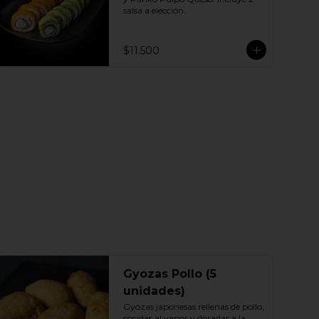
salsa a elección.
$11.500
Gyozas Pollo (5
unidades)
Gyozas japonesas rellenas de pollo, 
cocidas al vapor y doradas a la 