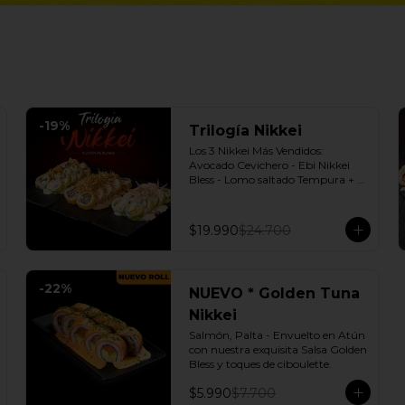
-
19
%
Trilogía Nikkei
Los 3 Nikkei Más Vendidos:  
Avocado Cevichero - Ebi Nikkei 
Bless - Lomo saltado Tempura + 3 
Salsas soya o dulce a elección.
$19.990
$24.700
-
22
%
NUEVO * Golden Tuna
Nikkei
Salmón, Palta - Envuelto en Atún 
con nuestra exquisita Salsa Golden 
Bless y toques de ciboulette.
$5.990
$7.700