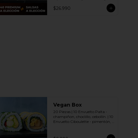
dulce a elección.

$26.990
(Promoción no incluye - Roll 
Cevichero)
Vegan Box
20 Piezas | 10 Envuelto Palta - 
champiñon, choclillo, cebollín. | 10 
Envuelto Ciboulette - pimentón, 
palmito, palta. Incluye: 2 Salsas a 
elección soya o agridulce Bless + 2 
palitos