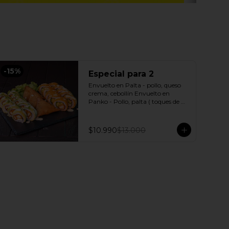
-
15
%
Especial para 2
Envuelto en Palta - pollo, queso 
crema, cebollín Envuelto en 
Panko - Pollo, palta ( toques de 
salsa acevichada ) + 3 Empanadas 
- Pollo queso Incluye: 1 Salsa 
Agridulce Bless - 2 Salsa soya
$10.990
$13.000