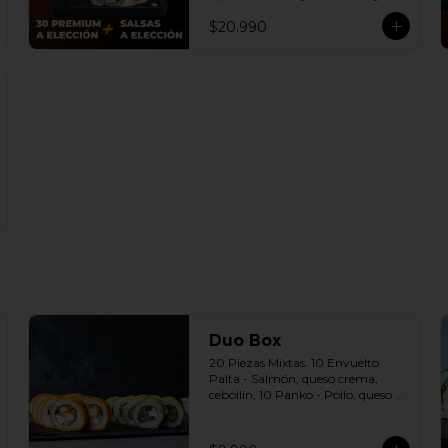
dulce a elección.

$20.990
(Promoción no incluye - Roll 
Cevichero)
Duo Box
20 Piezas Mixtas. 10 Envuelto 
Palta - Salmón, queso crema, 
cebollín, 10 Panko - Pollo, queso 
crema, cebollín Incluye: 2 Salsas a 
elección soya o agridulce Bless + 2 
palitos