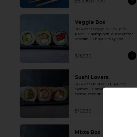
$8.990
$9.990
Veggie Box
30 Piezas Veggie 10 Envuelto 
Palta - Champiñón, queso crema, 
cebollín. 10 Envuelto Queso - 
Palmito, palta, cebollín. 10 
Envuelto Sésamo - Pimentón, 
queso crema, cebollín. Incluye: 3 
$13.990
Salsas a elección soya o agridulce 
Bless + 2 palitos
Sushi Lovers
30 Piezas Mixtas 10 Envuelto 
Salmón - Camarón furay, queso 
crema, cebollín. 10 Envuelto Palta 
- Pollo, queso crema, cebollín. 10 
Envuelto Queso - Salmón, palta, 
cebollín. Incluye: 3 Salsas a 
$16.990
elección soya o agridulce Bless + 2 
palitos
Mixta Box