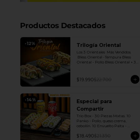
Productos Destacados
-
12
%
Trilogía Oriental
Los 3 Orientales  Más Vendidos.

 Bless Oriental -Tempura Bless 
Oriental - Pollo Bless Oriental + 3 
Salsas soya o dulce a elección.
$19.990
$22.700
-
14
%
Especial para
Compartir
Trio Box - 30 Piezas Mixtas. 10 
Panko - Pollo, queso crema, 
cebollín. 10 Envuelto Palta - 
Salmón, queso crema, cebollín. 10 
$18.490
$21.390
Envuelto Queso - Camarón, palta. 