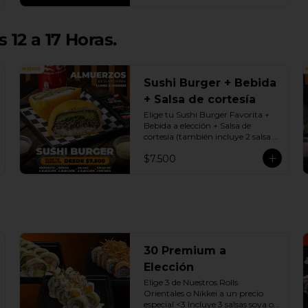
 12 a 17 Horas.
Sushi Burger + Bebida
+ Salsa de cortesía
Elige tu Sushi Burger Favorita + 
Bebida a elección + Salsa de 
cortesía (también incluye 2 salsa 
soya o dulce)

$7.500
Promoción exclusiva Lunes a 
viernes de 12 a 17 Horas.
30 Premium a
Elección
Elige 3 de Nuestros Rolls 
Orientales o Nikkei a un precio 
especial <3 Incluye 3 salsas soya o 