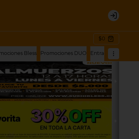
Login
$0
mociones Bless
Promociones DUO
Entradas
Sushi Bu