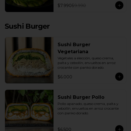
con una base de pepino fresco y palta 
$7.990
$9.990
cremosa, este plato es el equilibrio 
perfecto. Incluye: 1 Salsa de Soya 30ML
Sushi Burger
Sushi Burger
Vegetariana
Vegetales a elección, queso crema, 
palta y cebollín, envueltos en arroz 
crocante con panko dorado.
$6.000
Sushi Burger Pollo
Pollo apanado, queso crema, palta y 
cebollín, envueltos en arroz crocante 
con panko dorado.
$6.500