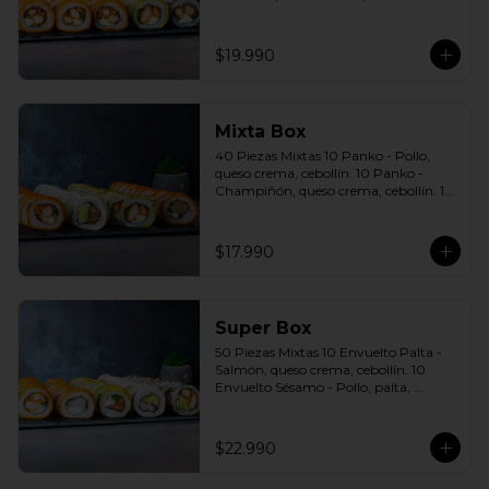
cebollín. 10 Envuelto Sésamo - Pollo, 
queso crema, cebollín. Incluye: 5 Salsas 
a elección soya o agridulce Bless + 3 
$19.990
palitos
Mixta Box
40 Piezas Mixtas 10 Panko - Pollo, 
queso crema, cebollín. 10 Panko - 
Champiñón, queso crema, cebollín. 10 
Envuelto Palta - Pollo, queso crema, 
cebollín. 10 Envuelto Queso - Salmón, 
palta, cebollín. Incluye: 2 Salsa soya 2 
$17.990
Salsa agridulce Bless 3 palitos
Super Box
50 Piezas Mixtas 10 Envuelto Palta - 
Salmón, queso crema, cebollín. 10 
Envuelto Sésamo - Pollo, palta, 
cebollín. 10 Envuelto Queso - 
Camarón, palta, cebollín. 10 Panko - 
Pollo, queso crema, cebollín. 10 Panko 
$22.990
- Camarón, queso crema, cebollín 
Incluye: 5 Salsas a elección soya o 