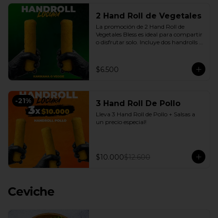
2 Hand Roll de Vegetales
La promoción de 2 Hand Roll de 
Vegetales Bless es ideal para compartir 
o disfrutar solo. Incluye dos handrolls 
de vegetales con queso crema y 
cebollín fresco, envueltos en arroz 
apanado en panko crocante, más 
$6.500
salsas a elección. Una opción práctica, 
sabrosa y conveniente, disponible en 
nuestro delivery en Santiago con la 
calidad de Sushi Bless.
-
21
%
3 Hand Roll De Pollo
Lleva 3 Hand Roll de Pollo + Salsas a 
un precio especial!
$10.000
$12.600
Ceviche