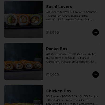
Sushi Lovers
30 Piezas Mixtas 10 Envuelto Salmón 
- Camarón furay, queso crema, 
cebollín. 10 Envuelto Palta - Pollo, 
queso crema, cebollín. 10 Envuelto 
Queso - Salmón, palta, cebollín. 
Incluye: 3 Salsas a elección soya o 
$16.990
agridulce Bless + 2 palitos
Panko Box
40 Piezas Calientes 10 Panko - Pollo, 
queso crema, cebollín. 10 Panko - 
Camarón, queso crema, cebollín. 10 
Panko - Salmón, queso crema, 
cebollín. 10 Panko - Champiñón, 
queso crema, cebollín. Incluye: 4 Salsas 
$16.990
a elección soya o agridulce Bless + 2 
palitos
Chicken Box
50 Piezas - TODO POLLO | 30 Panko 
- Pollo, queso crema, cebollín. 10 
Envuelto palta - Pollo, queso crema, 