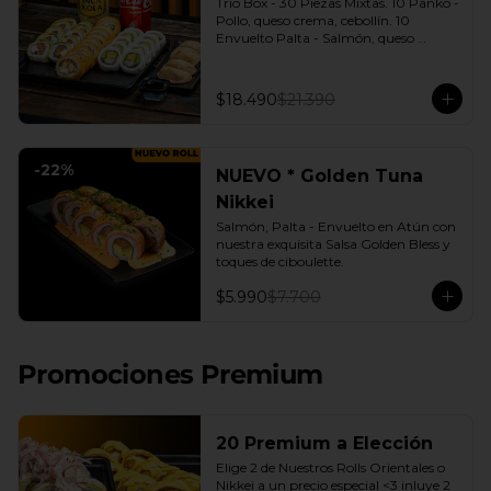
Trio Box - 30 Piezas Mixtas. 10 Panko - 
Pollo, queso crema, cebollín. 10 
Envuelto Palta - Salmón, queso 
crema, cebollín. 10 Envuelto Queso - 
Camarón, palta. | Gyozas a Elección | 
2 Bebidas Elección | 3 Salsas a Elección 
$18.490
$21.390
Soya o Agridulce Bless.
-
22
%
NUEVO * Golden Tuna
Nikkei
Salmón, Palta - Envuelto en Atún con 
nuestra exquisita Salsa Golden Bless y 
toques de ciboulette.
$5.990
$7.700
Promociones Premium
20 Premium a Elección
Elige 2 de Nuestros Rolls Orientales o 
Nikkei a un precio especial <3 inluye 2 