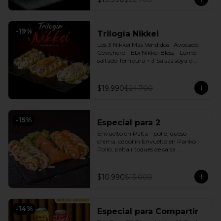
-
19
%
Trilogía Nikkei
Los 3 Nikkei Más Vendidos:  Avocado 
Cevichero - Ebi Nikkei Bless - Lomo 
saltado Tempura + 3 Salsas soya o 
dulce a elección.
$19.990
$24.700
-
15
%
Especial para 2
Envuelto en Palta - pollo, queso 
crema, cebollín Envuelto en Panko - 
Pollo, palta ( toques de salsa 
acevichada ) + 3 Empanadas - Pollo 
queso Incluye: 1 Salsa Agridulce Bless - 
2 Salsa soya
$10.990
$13.000
-
14
%
Especial para Compartir