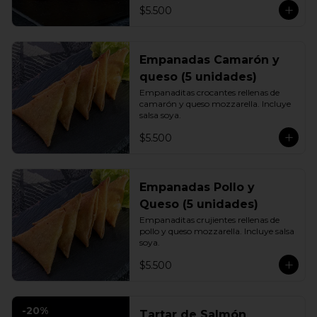
$5.500
Empanadas Camarón y
queso (5 unidades)
Empanaditas crocantes rellenas de 
camarón y queso mozzarella. Incluye 
salsa soya.
$5.500
Empanadas Pollo y
Queso (5 unidades)
Empanaditas crujientes rellenas de 
pollo y queso mozzarella. Incluye salsa 
soya.
$5.500
-
20
%
Tartar de Salmón