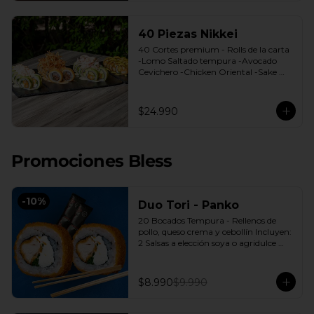
40 Piezas Nikkei
40 Cortes premium - Rolls de la carta 
-Lomo Saltado tempura -Avocado 
Cevichero -Chicken Oriental -Sake 
Nikkei Bless: 4 Salsas a elección soya o 
agridulce Bless + 3 palitos
$24.990
Promociones Bless
-
10
%
Duo Tori - Panko
20 Bocados Tempura - Rellenos de 
pollo, queso crema y cebollín Incluyen: 
2 Salsas a elección soya o agridulce 
Bless + 2 palitos
$8.990
$9.990