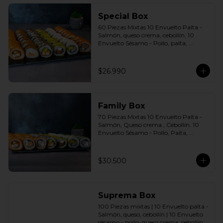
agridulce Bless + 4 palitos
Special Box
60 Piezas Mixtas 10 Envuelto Palta - 
Salmón, queso crema, cebollín. 10 
Envuelto Sésamo - Pollo, palta, 
cebollín. 10 Envuelto Queso - 
Camarón, palta cebollín. 10 Panko - 
Pollo, queso crema, cebollín. 10 Panko 
$26.990
- Champiñón, queso crema, cebollín. 
10 Futomaki furay - Salmón Incluye: 6 
Salsas a elección soya o agridulce Bless 
+ 5 palitos
Family Box
70 Piezas Mixtas 10 Envuelto Palta - 
Salmón, Queso crema , Cebollín. 10 
Envuelto Sésamo - Pollo, Palta, 
Cebollín. 10 Envuelto Queso - 
Camarón, Palta, Cebollín. 10 Envuelto 
Ciboulette - Camarón, queso crema, 
$30.500
cebollín. 10 Panko - Pollo, Queso 
crema, Cebollín. 10 Panko - Camarón, 
queso crema, cebollín. 10 Panko - 
Salmón, queso crema, cebollÍn Incluye: 
Suprema Box
7 Salsas a elección soya o agridulce 
Bless + 6 palitos
100 Piezas mixtas | 10 Envuelto palta - 
Salmón, queso, cebollín | 10 Envuelto 
sésamo - pollo, queso crema, cebollín. | 