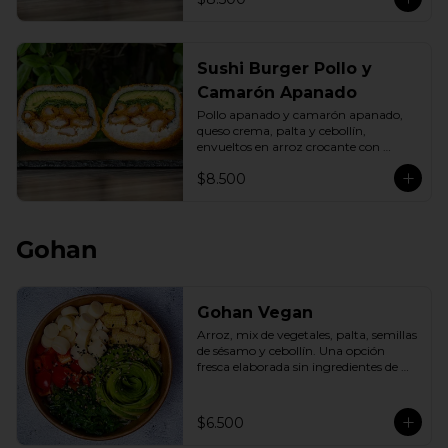
Sushi Burger Pollo y
Camarón Apanado
Pollo apanado y camarón apanado, 
queso crema, palta y cebollín, 
envueltos en arroz crocante con 
panko dorado.
$8.500
Gohan
Gohan Vegan
Arroz, mix de vegetales, palta, semillas 
de sésamo y cebollín. Una opción 
fresca elaborada sin ingredientes de 
origen animal.
$6.500