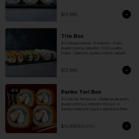
cebollín. 10 Envuelto Sésamo - 
Pimentón, queso crema, cebollín. 
Incluye: 3 Salsas a elección soya o 
$13.990
agridulce Bless + 2 palitos
Trio Box
30 Piezas Mixtas. 10 Panko - Pollo, 
queso crema, cebollín. 10 Envuelto 
Palta - Salmón, queso crema, cebollín. 
10 Envuelto Queso - Camarón, palta. 
Incluye: 3 Salsas a elección soya o 
agridulce Bless + 2 palitos
$13.990
-
6
%
Panko Tori Box
40 piezas Tempura - Rellenas de pollo, 
queso crema y cebollín Incluye: 4 
Salsas a elección soya o agridulce Bless 
+ 3 palitos
$14.990
$15.990