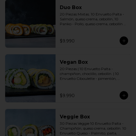
Duo Box
20 Piezas Mixtas. 10 Envuelto Palta - 
Salmón, queso crema, cebollín, 10 
Panko - Pollo, queso crema, cebollín 
Incluye: 2 Salsas a elección soya o 
agridulce Bless + 2 palitos
$9.990
Vegan Box
20 Piezas | 10 Envuelto Palta - 
champiñon, choclillo, cebollín. | 10 
Envuelto Ciboulette - pimentón, 
palmito, palta. Incluye: 2 Salsas a 
elección soya o agridulce Bless + 2 
palitos
$9.990
Veggie Box
30 Piezas Veggie 10 Envuelto Palta - 
Champiñón, queso crema, cebollín. 10 
Envuelto Queso - Palmito, palta, 