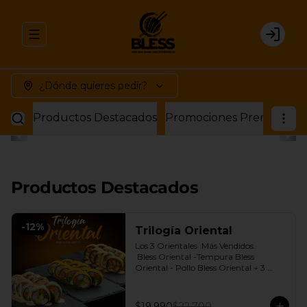
Abrir menu de navegación
Login
¿Dónde quieres pedir?
Productos Destacados
Promociones Premium
P
Productos Destacados
-
12
%
Trilogía Oriental
Los 3 Orientales  Más Vendidos.

 Bless Oriental -Tempura Bless 
Oriental - Pollo Bless Oriental + 3 
Salsas soya o dulce a elección.
$19.990
$22.700