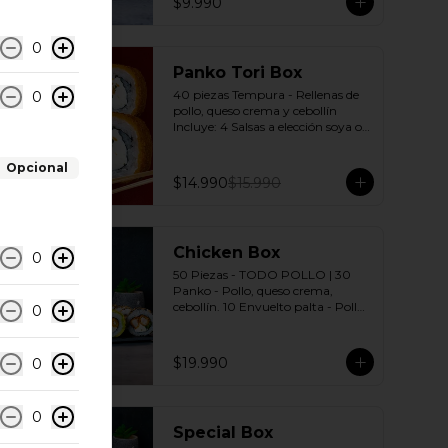
$9.990
0
-
6
%
Panko Tori Box
40 piezas Tempura - Rellenas de 
0
pollo, queso crema y cebollín 
Incluye: 4 Salsas a elección soya o 
agridulce Bless + 3 palitos
Opcional
$14.990
$15.990
Chicken Box
0
50 Piezas - TODO POLLO | 30 
Panko - Pollo, queso crema, 
cebollín. 10 Envuelto palta - Pollo, 
0
queso crema, cebollín. 10 Envuelto 
Sésamo - Pollo, queso crema, 
cebollín. Incluye: 5 Salsas a elección 
$19.990
0
soya o agridulce Bless + 3 palitos
0
Special Box