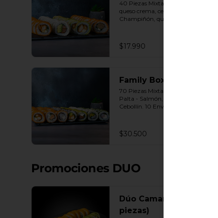
40 Piezas Mixtas 10 Panko - Pollo, 
queso crema, cebollín. 10 Panko - 
Champiñón, queso crema, 
cebollín. 10 Envuelto Palta - Pollo, 
queso crema, cebollín. 10 Envuelto 
Queso - Salmón, palta, cebollín. 
$17.990
Incluye: 2 Salsa soya 2 Salsa 
agridulce Bless 3 palitos
Family Box
70 Piezas Mixtas 10 Envuelto 
Palta - Salmón, Queso crema , 
Cebollín. 10 Envuelto Sésamo - 
Pollo, Palta, Cebollín. 10 Envuelto 
Queso - Camarón, Palta, Cebollín. 
10 Envuelto Ciboulette - 
$30.500
Camarón, queso crema, cebollín. 
10 Panko - Pollo, Queso crema, 
Cebollín. 10 Panko - Camarón, 
queso crema, cebollín. 10 Panko - 
Promociones DUO
Salmón, queso crema, cebollÍn 
Incluye: 7 Salsas a elección soya o 
agridulce Bless + 6 palitos
Dúo Camarón (20
piezas)