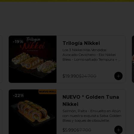
-
19
%
Trilogía Nikkei
Los 3 Nikkei Más Vendidos:  
Avocado Cevichero - Ebi Nikkei 
Bless - Lomo saltado Tempura + 3 
Salsas soya o dulce a elección.
$19.990
$24.700
-
22
%
NUEVO * Golden Tuna
Nikkei
Salmón, Palta - Envuelto en Atún 
con nuestra exquisita Salsa Golden 
Bless y toques de ciboulette.
$5.990
$7.700