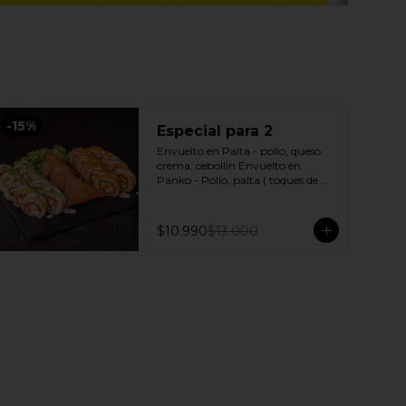
-
15
%
Especial para 2
Envuelto en Palta - pollo, queso 
crema, cebollín Envuelto en 
Panko - Pollo, palta ( toques de 
salsa acevichada ) + 3 Empanadas 
- Pollo queso Incluye: 1 Salsa 
Agridulce Bless - 2 Salsa soya
$10.990
$13.000