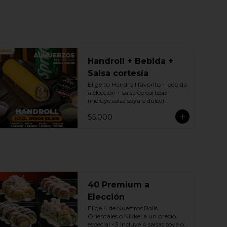
Handroll + Bebida +
Salsa cortesía
Elige tu Handroll favorito + bebida 
a elección + salsa de cortesía 
(incluye salsa soya o dulce)

Promoción exclusiva Lunes a 
$5.000
viernes de 12 a 17 Horas.
40 Premium a
Elección
Elige 4 de Nuestros Rolls 
Orientales o Nikkei a un precio 
especial <3 Incluye 4 salsas soya o 