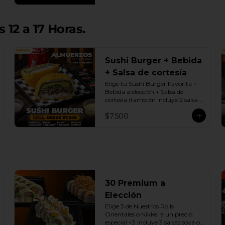
 12 a 17 Horas.
Sushi Burger + Bebida
+ Salsa de cortesía
Elige tu Sushi Burger Favorita + 
Bebida a elección + Salsa de 
cortesía (también incluye 2 salsa 
soya o dulce)

$7.500
Promoción exclusiva Lunes a 
viernes de 12 a 17 Horas.
30 Premium a
Elección
Elige 3 de Nuestros Rolls 
Orientales o Nikkei a un precio 
especial <3 Incluye 3 salsas soya o 