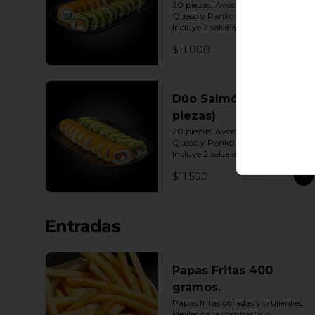
20 piezas: Avocado Camarón 
Queso y Panko Camarón Queso. 
Incluye 2 salsa a elección.
$11.000
Dúo Salmón (20
piezas)
20 piezas: Avocado Salmón 
Queso y Panko Salmón Queso. 
Incluye 2 salsa a elección.
$11.500
Entradas
Papas Fritas 400
gramos.
Papas fritas doradas y crujientes, 
ideales para compartir o 