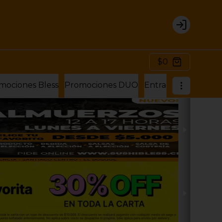
Login
$0
mociones Bless
Promociones DUO
Entradas
Sushi Bu