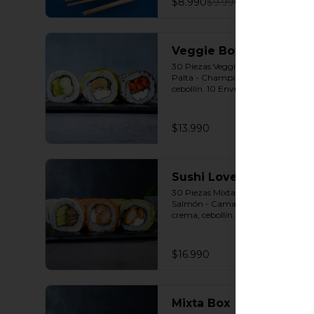
$8.990
$9.990
Veggie Box
30 Piezas Veggie 10 Envuelto 
Palta - Champiñón, queso crema, 
cebollín. 10 Envuelto Queso - 
Palmito, palta, cebollín. 10 
Envuelto Sésamo - Pimentón, 
queso crema, cebollín. Incluye: 3 
$13.990
Salsas a elección soya o agridulce 
Bless + 2 palitos
Sushi Lovers
30 Piezas Mixtas 10 Envuelto 
Salmón - Camarón furay, queso 
crema, cebollín. 10 Envuelto Palta 
- Pollo, queso crema, cebollín. 10 
Envuelto Queso - Salmón, palta, 
cebollín. Incluye: 3 Salsas a 
$16.990
elección soya o agridulce Bless + 2 
palitos
Mixta Box