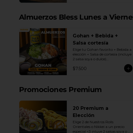
| Gyozas a Elección | 2 Bebidas 
Elección | 3 Salsas a Elección Soya 
o Agridulce Bless.
Almuerzos Bless Lunes a Viernes
Gohan + Bebida +
Salsa cortesía
Elige tu Gohan favorito + Bebida a 
elección + Salsa de cortesía (incluye 
2 salsa soya o dulce)

Promoción exclusiva Lunes a 
$7.500
viernes de 12 a 17 Horas.
Promociones Premium
20 Premium a
Elección
Elige 2 de Nuestros Rolls 
Orientales o Nikkei a un precio 
especial <3 inluye 2 salsas soya o 