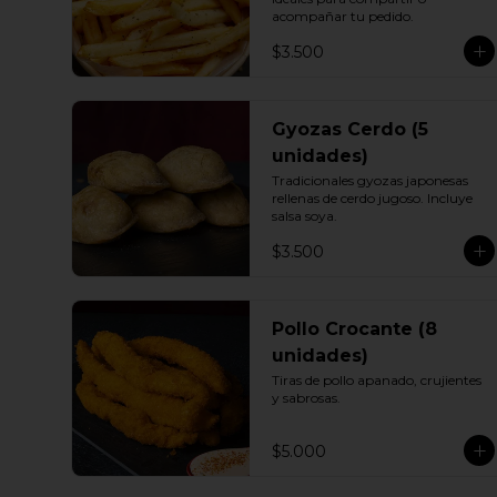
acompañar tu pedido.
$3.500
Gyozas Cerdo (5
unidades)
Tradicionales gyozas japonesas 
rellenas de cerdo jugoso. Incluye 
salsa soya.
$3.500
Pollo Crocante (8
unidades)
Tiras de pollo apanado, crujientes 
y sabrosas.
$5.000