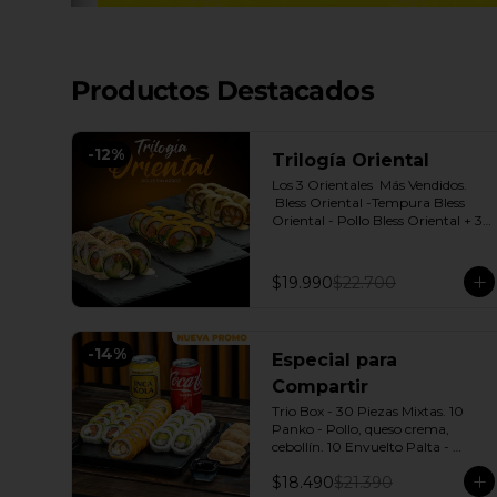
Productos Destacados
-
12
%
Trilogía Oriental
Los 3 Orientales  Más Vendidos.

 Bless Oriental -Tempura Bless 
Oriental - Pollo Bless Oriental + 3 
Salsas soya o dulce a elección.
$19.990
$22.700
-
14
%
Especial para
Compartir
Trio Box - 30 Piezas Mixtas. 10 
Panko - Pollo, queso crema, 
cebollín. 10 Envuelto Palta - 
Salmón, queso crema, cebollín. 10 
$18.490
$21.390
Envuelto Queso - Camarón, palta. 