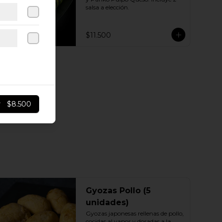
salsa a elección.
$11.500
r
$8.500
Gyozas Pollo (5
unidades)
Gyozas japonesas rellenas de pollo, 
cocidas al vapor y doradas a la 