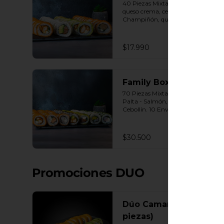
40 Piezas Mixtas 10 Panko - Pollo, 
queso crema, cebollín. 10 Panko - 
Champiñón, queso crema, 
cebollín. 10 Envuelto Palta - Pollo, 
queso crema, cebollín. 10 Envuelto 
Queso - Salmón, palta, cebollín. 
$17.990
Incluye: 2 Salsa soya 2 Salsa 
agridulce Bless 3 palitos
Family Box
70 Piezas Mixtas 10 Envuelto 
Palta - Salmón, Queso crema , 
Cebollín. 10 Envuelto Sésamo - 
Pollo, Palta, Cebollín. 10 Envuelto 
Queso - Camarón, Palta, Cebollín. 
10 Envuelto Ciboulette - 
$30.500
Camarón, queso crema, cebollín. 
10 Panko - Pollo, Queso crema, 
Cebollín. 10 Panko - Camarón, 
queso crema, cebollín. 10 Panko - 
Promociones DUO
Salmón, queso crema, cebollÍn 
Incluye: 7 Salsas a elección soya o 
agridulce Bless + 6 palitos
Dúo Camarón (20
piezas)