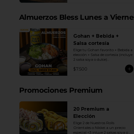
| Gyozas a Elección | 2 Bebidas 
Elección | 3 Salsas a Elección Soya 
o Agridulce Bless.
Almuerzos Bless Lunes a Viernes
Gohan + Bebida +
Salsa cortesía
Elige tu Gohan favorito + Bebida a 
elección + Salsa de cortesía (incluye 
2 salsa soya o dulce)

Promoción exclusiva Lunes a 
$7.500
viernes de 12 a 17 Horas.
Promociones Premium
20 Premium a
Elección
Elige 2 de Nuestros Rolls 
Orientales o Nikkei a un precio 
especial <3 inluye 2 salsas soya o 