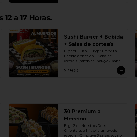
 12 a 17 Horas.
Sushi Burger + Bebida
+ Salsa de cortesía
Elige tu Sushi Burger Favorita + 
Bebida a elección + Salsa de 
cortesía (también incluye 2 salsa 
soya o dulce)

$7.500
Promoción exclusiva Lunes a 
viernes de 12 a 17 Horas.
30 Premium a
Elección
Elige 3 de Nuestros Rolls 
Orientales o Nikkei a un precio 
especial <3 Incluye 3 salsas soya o 