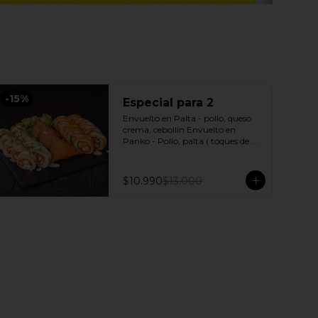
-
15
%
Especial para 2
Envuelto en Palta - pollo, queso 
crema, cebollín Envuelto en 
Panko - Pollo, palta ( toques de 
salsa acevichada ) + 3 Empanadas 
- Pollo queso Incluye: 1 Salsa 
Agridulce Bless - 2 Salsa soya
$10.990
$13.000