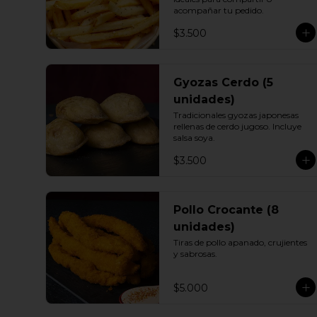
acompañar tu pedido.
$3.500
Gyozas Cerdo (5
unidades)
Tradicionales gyozas japonesas 
rellenas de cerdo jugoso. Incluye 
salsa soya.
$3.500
Pollo Crocante (8
unidades)
Tiras de pollo apanado, crujientes 
y sabrosas.
$5.000