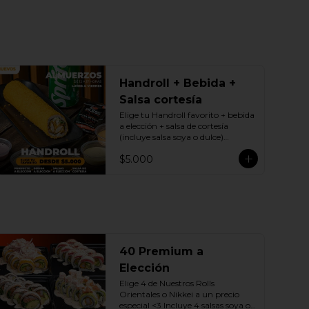
Handroll + Bebida +
Salsa cortesía
Elige tu Handroll favorito + bebida 
a elección + salsa de cortesía 
(incluye salsa soya o dulce)

Promoción exclusiva Lunes a 
$5.000
viernes de 12 a 17 Horas.
40 Premium a
Elección
Elige 4 de Nuestros Rolls 
Orientales o Nikkei a un precio 
especial <3 Incluye 4 salsas soya o 