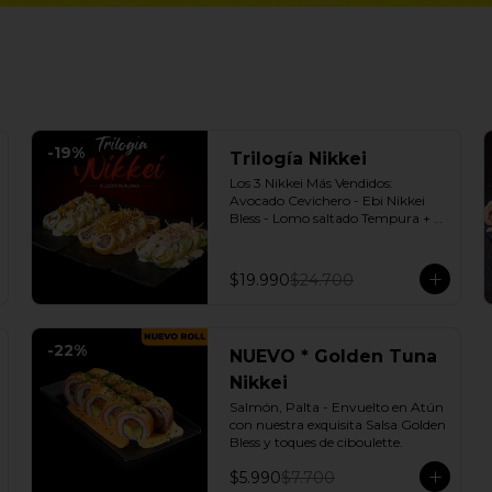
-
19
%
Trilogía Nikkei
Los 3 Nikkei Más Vendidos:  
Avocado Cevichero - Ebi Nikkei 
Bless - Lomo saltado Tempura + 3 
Salsas soya o dulce a elección.
$19.990
$24.700
-
22
%
NUEVO * Golden Tuna
Nikkei
Salmón, Palta - Envuelto en Atún 
con nuestra exquisita Salsa Golden 
Bless y toques de ciboulette.
$5.990
$7.700