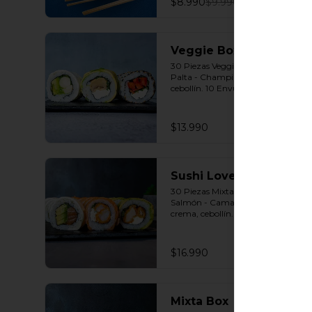
$8.990
$9.990
Veggie Box
30 Piezas Veggie 10 Envuelto 
Palta - Champiñón, queso crema, 
cebollín. 10 Envuelto Queso - 
Palmito, palta, cebollín. 10 
Envuelto Sésamo - Pimentón, 
queso crema, cebollín. Incluye: 3 
$13.990
Salsas a elección soya o agridulce 
Bless + 2 palitos
Sushi Lovers
30 Piezas Mixtas 10 Envuelto 
Salmón - Camarón furay, queso 
crema, cebollín. 10 Envuelto Palta 
- Pollo, queso crema, cebollín. 10 
Envuelto Queso - Salmón, palta, 
cebollín. Incluye: 3 Salsas a 
$16.990
elección soya o agridulce Bless + 2 
palitos
Mixta Box