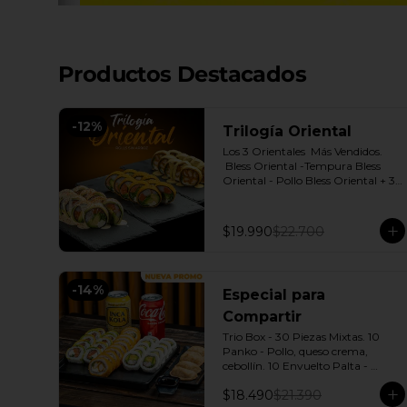
Productos Destacados
-
12
%
Trilogía Oriental
Los 3 Orientales  Más Vendidos.

 Bless Oriental -Tempura Bless 
Oriental - Pollo Bless Oriental + 3 
Salsas soya o dulce a elección.
$19.990
$22.700
-
14
%
Especial para
Compartir
Trio Box - 30 Piezas Mixtas. 10 
Panko - Pollo, queso crema, 
cebollín. 10 Envuelto Palta - 
Salmón, queso crema, cebollín. 10 
$18.490
$21.390
Envuelto Queso - Camarón, palta. 