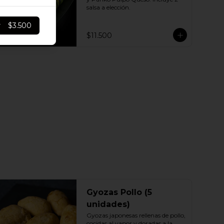
salsa a elección.
r
$3.500
$11.500
Gyozas Pollo (5
unidades)
Gyozas japonesas rellenas de pollo, 
cocidas al vapor y doradas a la 