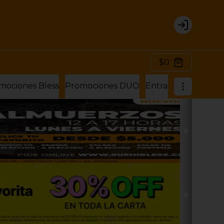
Login
$0
mociones Bless
Promociones DUO
Entradas
Sushi Bu