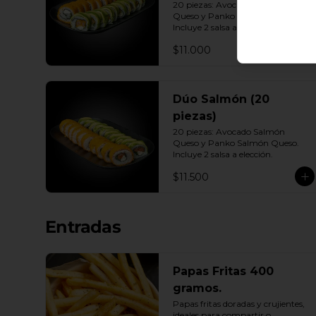
20 piezas: Avocado Camarón 
Queso y Panko Camarón Queso. 
Incluye 2 salsa a elección.
$11.000
Dúo Salmón (20
piezas)
20 piezas: Avocado Salmón 
Queso y Panko Salmón Queso. 
Incluye 2 salsa a elección.
$11.500
Entradas
Papas Fritas 400
gramos.
Papas fritas doradas y crujientes, 
ideales para compartir o 