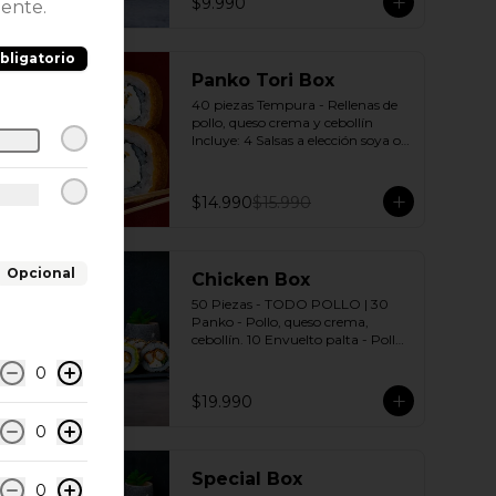
$9.990
iente.
bligatorio
-
6
%
Panko Tori Box
40 piezas Tempura - Rellenas de 
pollo, queso crema y cebollín 
Incluye: 4 Salsas a elección soya o 
agridulce Bless + 3 palitos
$14.990
$15.990
Opcional
Chicken Box
50 Piezas - TODO POLLO | 30 
Panko - Pollo, queso crema, 
cebollín. 10 Envuelto palta - Pollo, 
queso crema, cebollín. 10 Envuelto 
0
Sésamo - Pollo, queso crema, 
cebollín. Incluye: 5 Salsas a elección 
$19.990
soya o agridulce Bless + 3 palitos
0
Special Box
0