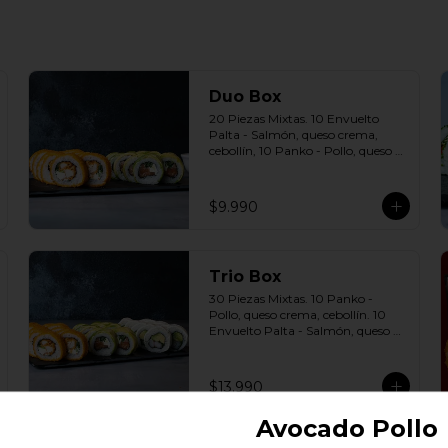
Duo Box
20 Piezas Mixtas. 10 Envuelto 
Palta - Salmón, queso crema, 
cebollín, 10 Panko - Pollo, queso 
crema, cebollín Incluye: 2 Salsas a 
elección soya o agridulce Bless + 2 
palitos
$9.990
Trio Box
30 Piezas Mixtas. 10 Panko - 
Pollo, queso crema, cebollín. 10 
Envuelto Palta - Salmón, queso 
crema, cebollín. 10 Envuelto 
Queso - Camarón, palta. Incluye: 
3 Salsas a elección soya o agridulce 
$13.990
Bless + 2 palitos
Avocado Pollo