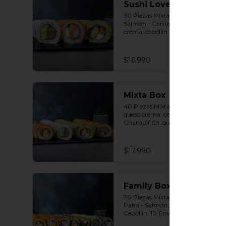
Sushi Lovers
30 Piezas Mixtas 10 Envuelto 
Salmón - Camarón furay, queso 
crema, cebollín. 10 Envuelto Palta 
- Pollo, queso crema, cebollín. 10 
Envuelto Queso - Salmón, palta, 
cebollín. Incluye: 3 Salsas a 
$16.990
elección soya o agridulce Bless + 2 
palitos
Mixta Box
40 Piezas Mixtas 10 Panko - Pollo, 
queso crema, cebollín. 10 Panko - 
Champiñón, queso crema, 
cebollín. 10 Envuelto Palta - Pollo, 
queso crema, cebollín. 10 Envuelto 
Queso - Salmón, palta, cebollín. 
$17.990
Incluye: 2 Salsa soya 2 Salsa 
agridulce Bless 3 palitos
Family Box
70 Piezas Mixtas 10 Envuelto 
Palta - Salmón, Queso crema , 
Cebollín. 10 Envuelto Sésamo - 
Pollo, Palta, Cebollín. 10 Envuelto 