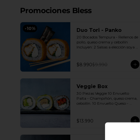
Promociones Bless
-
10
%
Duo Tori - Panko
20 Bocados Tempura - Rellenos de 
pollo, queso crema y cebollín 
Incluyen: 2 Salsas a elección soya o 
agridulce Bless + 2 palitos
$8.990
$9.990
Veggie Box
30 Piezas Veggie 10 Envuelto 
Palta - Champiñón, queso crema, 
cebollín. 10 Envuelto Queso - 
Palmito, palta, cebollín. 10 
Envuelto Sésamo - Pimentón, 
queso crema, cebollín. Incluye: 3 
$13.990
Salsas a elección soya o agridulce 
Bless + 2 palitos