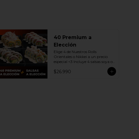
40 Premium a
Elección
Elige 4 de Nuestros Rolls 
Orientales o Nikkei a un precio 
especial <3 Incluye 4 salsas soya o 
dulce a elección.

$26.990
(Promoción no incluye - Roll 
Cevichero)