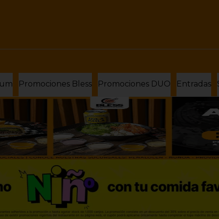
ium
Promociones Bless
Promociones DUO
Entradas