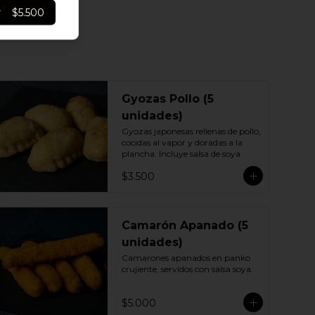
r
$5.500
Gyozas Pollo (5
unidades)
Gyozas japonesas rellenas de pollo, 
cocidas al vapor y doradas a la 
plancha. Incluye salsa de soya.
$3.500
Camarón Apanado (5
unidades)
Camarones apanados en panko 
crujiente, servidos con salsa soya.
$5.000