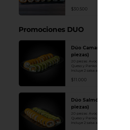
Queso - Camarón, Palta, Cebollín. 
10 Envuelto Ciboulette - 
$30.500
Camarón, queso crema, cebollín. 
10 Panko - Pollo, Queso crema, 
Cebollín. 10 Panko - Camarón, 
queso crema, cebollín. 10 Panko - 
Promociones DUO
Salmón, queso crema, cebollÍn 
Incluye: 7 Salsas a elección soya o 
agridulce Bless + 6 palitos
Dúo Camarón (20
piezas)
20 piezas: Avocado Camarón 
Queso y Panko Camarón Queso. 
Incluye 2 salsa a elección.
$11.000
Dúo Salmón (20
piezas)
20 piezas: Avocado Salmón 
Queso y Panko Salmón Queso. 
Incluye 2 salsa a elección.