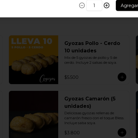
Agrega
Gyozas Pollo - Cerdo
10 unidades
Mix de 5 gyozas de pollo y 5 de 
cerdo. Incluye 2 salsas de soya.
$5.500
Gyozas Camarón (5
unidades)
Deliciosas gyozas rellenas de 
camarón fresco con el toque Bless. 
Incluye salsa soya.
$3.800