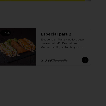
-
15
%
Especial para 2
Envuelto en Palta - pollo, queso 
crema, cebollín Envuelto en 
Panko - Pollo, palta ( toques de 
salsa acevichada ) + 3 Empanadas 
- Pollo queso Incluye: 1 Salsa 
Agridulce Bless - 2 Salsa soya
$10.990
$13.000