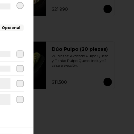
Sésamo - Pollo, queso crema 
cebollín 10 | Ciboulette - Pollo, 
$21.990
queso crema, cebollín 10 | Panko - 
Pollo, queso crema, cebollín 
Incluye: 5 Salsas a elección soya o 
agridulce Bless + 3 palitos
Opcional
Dúo Pulpo (20 piezas)
20 piezas: Avocado Pulpo Queso 
y Panko Pulpo Queso. Incluye 2 
salsa a elección.
$11.500