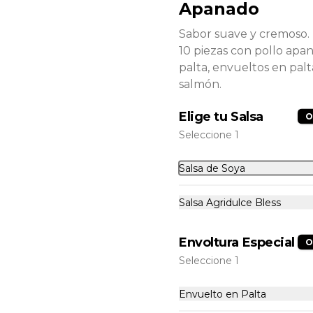
Apanado
Panko Box
40 Piezas Calientes 10 Panko - 
Sabor suave y cremoso.
Pollo, queso crema, cebollín. 10 
Panko - Camarón, queso crema, 
10 piezas con pollo apa
cebollín. 10 Panko - Salmón, 
palta, envueltos en palt
queso crema, cebollín. 10 Panko - 
Champiñón, queso crema, 
$16.990
salmón.
cebollín. Incluye: 4 Salsas a 
elección soya o agridulce Bless + 2 
palitos
Elige tu Salsa
O
Super Box
Seleccione 1
50 Piezas Mixtas 10 Envuelto 
Palta - Salmón, queso crema, 
Salsa de Soya
cebollín. 10 Envuelto Sésamo - 
Pollo, palta, cebollín. 10 Envuelto 
Queso - Camarón, palta, cebollín. 
Salsa Agridulce Bless
10 Panko - Pollo, queso crema, 
$22.990
cebollín. 10 Panko - Camarón, 
queso crema, cebollín Incluye: 5 
Salsas a elección soya o agridulce 
Envoltura Especial
O
Bless + 4 palitos
Suprema Box
Seleccione 1
100 Piezas mixtas | 10 Envuelto 
palta - Salmón, queso, cebollín | 10 
Envuelto en Palta
Envuelto sésamo - pollo, queso 
crema, cebollín. | 10 Envuelto 