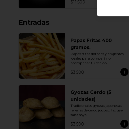
$11.500
Entradas
Papas Fritas 400
gramos.
Papas fritas doradas y crujientes, 
ideales para compartir o 
acompañar tu pedido.
$3.500
Gyozas Cerdo (5
unidades)
Tradicionales gyozas japonesas 
rellenas de cerdo jugoso. Incluye 
salsa soya.
$3.500