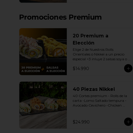
| Gyozas a Elección | 2 Bebidas 
Elección | 3 Salsas a Elección Soya 
o Agridulce Bless.
Promociones Premium
20 Premium a
Elección
Elige 2 de Nuestros Rolls 
Orientales o Nikkei a un precio 
especial <3 inluye 2 salsas soya o 
dulce.

$14.990
(Promoción no incluye - Roll 
Cevichero)
40 Piezas Nikkei
40 Cortes premium - Rolls de la 
carta -Lomo Saltado tempura -
Avocado Cevichero -Chicken 
Oriental -Sake Nikkei Bless: 4 
Salsas a elección soya o agridulce 
Bless + 3 palitos
$24.990