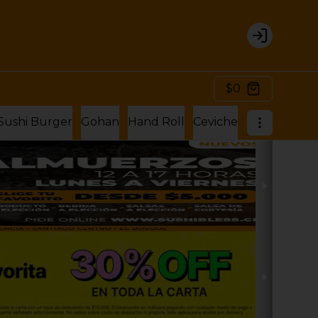
Login
$0
Sushi Burger
Gohan
Hand Roll
Ceviche
Hosomaki Ro