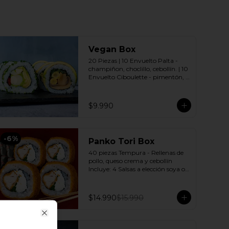
Vegan Box
20 Piezas | 10 Envuelto Palta - 
champiñon, choclillo, cebollín. | 10 
Envuelto Ciboulette - pimentón, 
palmito, palta. Incluye: 2 Salsas a 
elección soya o agridulce Bless + 2 
palitos
$9.990
-
6
%
Panko Tori Box
40 piezas Tempura - Rellenas de 
pollo, queso crema y cebollín 
Incluye: 4 Salsas a elección soya o 
agridulce Bless + 3 palitos
$14.990
$15.990
Close