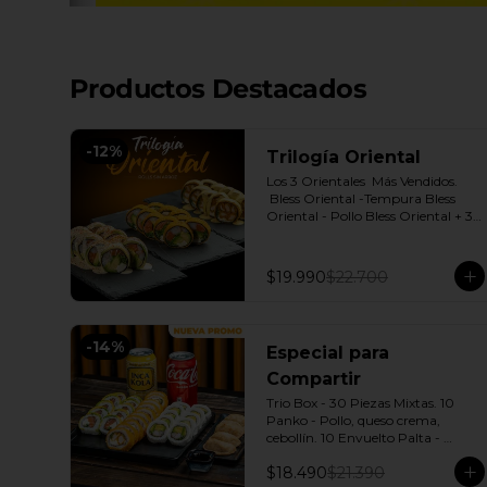
Productos Destacados
-
12
%
Trilogía Oriental
Los 3 Orientales  Más Vendidos.

 Bless Oriental -Tempura Bless 
Oriental - Pollo Bless Oriental + 3 
Salsas soya o dulce a elección.
$19.990
$22.700
-
14
%
Especial para
Compartir
Trio Box - 30 Piezas Mixtas. 10 
Panko - Pollo, queso crema, 
cebollín. 10 Envuelto Palta - 
Salmón, queso crema, cebollín. 10 
$18.490
$21.390
Envuelto Queso - Camarón, palta. 