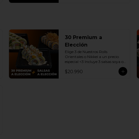
30 Premium a
Elección
Elige 3 de Nuestros Rolls 
Orientales o Nikkei a un precio 
especial <3 Incluye 3 salsas soya o 
dulce a elección.

$20.990
(Promoción no incluye - Roll 
Cevichero)