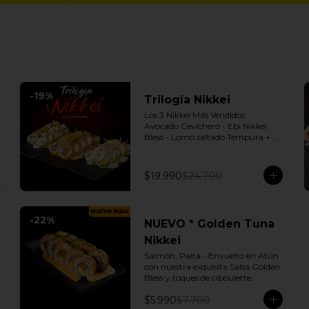
-
19
%
Trilogía Nikkei
Los 3 Nikkei Más Vendidos:  
Avocado Cevichero - Ebi Nikkei 
Bless - Lomo saltado Tempura + 3 
Salsas soya o dulce a elección.
$19.990
$24.700
-
22
%
NUEVO * Golden Tuna
Nikkei
Salmón, Palta - Envuelto en Atún 
con nuestra exquisita Salsa Golden 
Bless y toques de ciboulette.
$5.990
$7.700