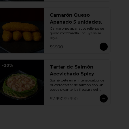
Camarón Queso
Apanado 5 unidades.
Camarones apanados rellenos de 
queso mozzarella. Incluye salsa 
soya.
$5.500
-
20
%
Tartar de Salmón
Acevichado Spicy
Sumérgete en el intenso sabor de 
nuestro tartar de salmón con un 
toque picante. La frescura del 
pepino y la suavidad de la palta se 
$7.990
$9.990
combinan con la explosión de la 
salsa spicy, creando un plato 
vibrante y lleno de sabor que 
cautivará tus sentidos. Incluye: 1 
Salsa de soya