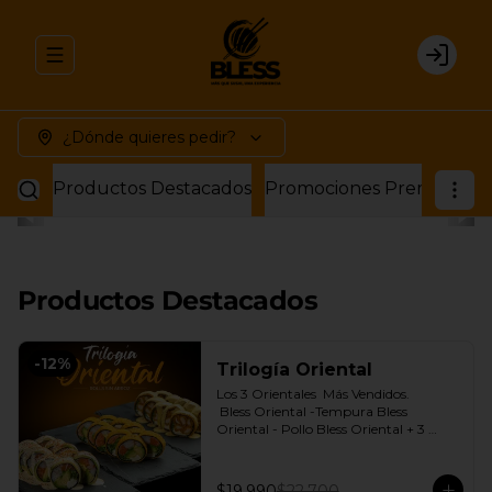
Abrir menu de navegación
Login
¿Dónde quieres pedir?
Productos Destacados
Promociones Premium
P
Productos Destacados
-
12
%
Trilogía Oriental
Los 3 Orientales  Más Vendidos.

 Bless Oriental -Tempura Bless 
Oriental - Pollo Bless Oriental + 3 
Salsas soya o dulce a elección.
$19.990
$22.700