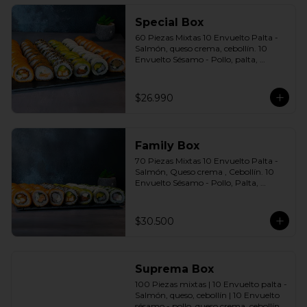
agridulce Bless + 4 palitos
Special Box
60 Piezas Mixtas 10 Envuelto Palta - 
Salmón, queso crema, cebollín. 10 
Envuelto Sésamo - Pollo, palta, 
cebollín. 10 Envuelto Queso - 
Camarón, palta cebollín. 10 Panko - 
Pollo, queso crema, cebollín. 10 Panko 
$26.990
- Champiñón, queso crema, cebollín. 
10 Futomaki furay - Salmón Incluye: 6 
Salsas a elección soya o agridulce Bless 
+ 5 palitos
Family Box
70 Piezas Mixtas 10 Envuelto Palta - 
Salmón, Queso crema , Cebollín. 10 
Envuelto Sésamo - Pollo, Palta, 
Cebollín. 10 Envuelto Queso - 
Camarón, Palta, Cebollín. 10 Envuelto 
Ciboulette - Camarón, queso crema, 
$30.500
cebollín. 10 Panko - Pollo, Queso 
crema, Cebollín. 10 Panko - Camarón, 
queso crema, cebollín. 10 Panko - 
Salmón, queso crema, cebollÍn Incluye: 
Suprema Box
7 Salsas a elección soya o agridulce 
Bless + 6 palitos
100 Piezas mixtas | 10 Envuelto palta - 
Salmón, queso, cebollín | 10 Envuelto 
sésamo - pollo, queso crema, cebollín. | 