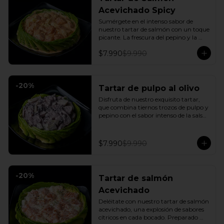
Acevichado Spicy
Sumérgete en el intenso sabor de 
nuestro tartar de salmón con un toque 
picante. La frescura del pepino y la 
suavidad de la palta se combinan con 
$7.990
$9.990
la explosión de la salsa spicy, creando 
un plato vibrante y lleno de sabor que 
cautivará tus sentidos. Incluye: 1 Salsa 
de soya
-
20
%
Tartar de pulpo al olivo
Disfruta de nuestro exquisito tartar, 
que combina tiernos trozos de pulpo y 
pepino con el sabor intenso de la salsa 
al olivo. Este plato se sirve sobre una 
fresca base de palta, creando una 
experiencia única de sabor y textura.
$7.990
$9.990
-
20
%
Tartar de salmón
Acevichado
Deléitate con nuestro tartar de salmón 
acevichado, una explosión de sabores 
cítricos en cada bocado. Preparado 