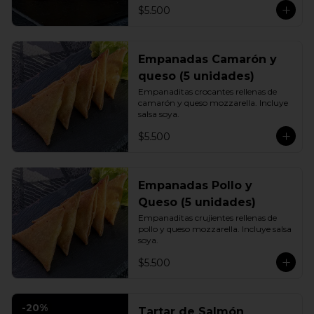
$5.500
Empanadas Camarón y
queso (5 unidades)
Empanaditas crocantes rellenas de 
camarón y queso mozzarella. Incluye 
salsa soya.
$5.500
Empanadas Pollo y
Queso (5 unidades)
Empanaditas crujientes rellenas de 
pollo y queso mozzarella. Incluye salsa 
soya.
$5.500
-
20
%
Tartar de Salmón