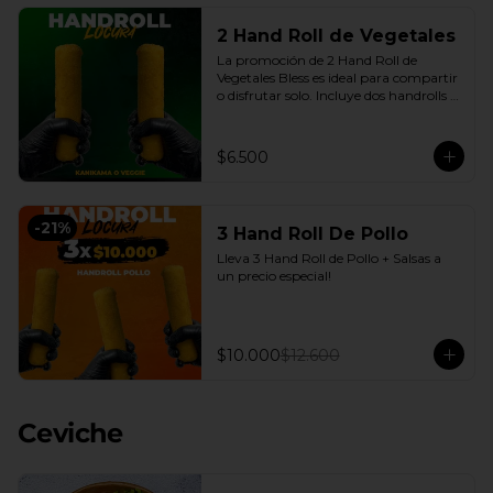
2 Hand Roll de Vegetales
La promoción de 2 Hand Roll de 
Vegetales Bless es ideal para compartir 
o disfrutar solo. Incluye dos handrolls 
de vegetales con queso crema y 
cebollín fresco, envueltos en arroz 
apanado en panko crocante, más 
$6.500
salsas a elección. Una opción práctica, 
sabrosa y conveniente, disponible en 
nuestro delivery en Santiago con la 
calidad de Sushi Bless.
-
21
%
3 Hand Roll De Pollo
Lleva 3 Hand Roll de Pollo + Salsas a 
un precio especial!
$10.000
$12.600
Ceviche