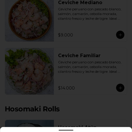
Ceviche Mediano
Ceviche peruano con pescado blanco, 
salmón, camarón, cebolla morada, 
cilantro fresco y leche de tigre. Ideal 
para 1 o 2 personas.
$9.000
Ceviche Familiar
Ceviche peruano con pescado blanco, 
salmón, camarón, cebolla morada, 
cilantro fresco y leche de tigre. Ideal 
para compartir.
$14.000
Hosomaki Rolls
Hosomaki Atún