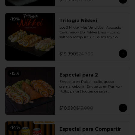
-
19
%
Trilogía Nikkei
Los 3 Nikkei Más Vendidos:  Avocado 
Cevichero - Ebi Nikkei Bless - Lomo 
saltado Tempura + 3 Salsas soya o 
dulce a elección.
$19.990
$24.700
-
15
%
Especial para 2
Envuelto en Palta - pollo, queso 
crema, cebollín Envuelto en Panko - 
Pollo, palta ( toques de salsa 
acevichada ) + 3 Empanadas - Pollo 
queso Incluye: 1 Salsa Agridulce Bless - 
2 Salsa soya
$10.990
$13.000
-
14
%
Especial para Compartir