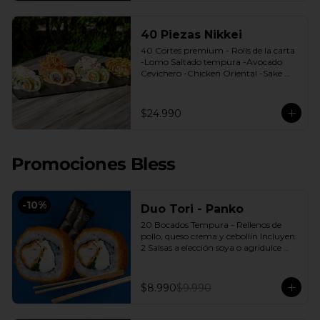
40 Piezas Nikkei
40 Cortes premium - Rolls de la carta 
-Lomo Saltado tempura -Avocado 
Cevichero -Chicken Oriental -Sake 
Nikkei Bless: 4 Salsas a elección soya o 
agridulce Bless + 3 palitos
$24.990
Promociones Bless
-
10
%
Duo Tori - Panko
20 Bocados Tempura - Rellenos de 
pollo, queso crema y cebollín Incluyen: 
2 Salsas a elección soya o agridulce 
Bless + 2 palitos
$8.990
$9.990