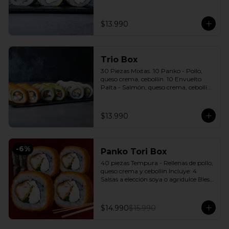
cebollín. 10 Envuelto Sésamo - 
Pimentón, queso crema, cebollín. 
Incluye: 3 Salsas a elección soya o 
$13.990
agridulce Bless + 2 palitos
Trio Box
30 Piezas Mixtas. 10 Panko - Pollo, 
queso crema, cebollín. 10 Envuelto 
Palta - Salmón, queso crema, cebollín. 
10 Envuelto Queso - Camarón, palta. 
Incluye: 3 Salsas a elección soya o 
agridulce Bless + 2 palitos
$13.990
-
6
%
Panko Tori Box
40 piezas Tempura - Rellenas de pollo, 
queso crema y cebollín Incluye: 4 
Salsas a elección soya o agridulce Bless 
+ 3 palitos
$14.990
$15.990