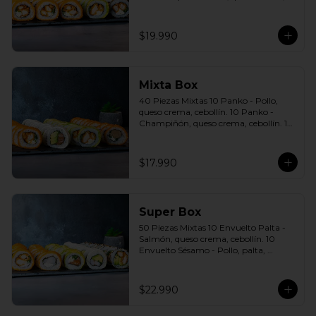
cebollín. 10 Envuelto Sésamo - Pollo, 
queso crema, cebollín. Incluye: 5 Salsas 
a elección soya o agridulce Bless + 3 
$19.990
palitos
Mixta Box
40 Piezas Mixtas 10 Panko - Pollo, 
queso crema, cebollín. 10 Panko - 
Champiñón, queso crema, cebollín. 10 
Envuelto Palta - Pollo, queso crema, 
cebollín. 10 Envuelto Queso - Salmón, 
palta, cebollín. Incluye: 2 Salsa soya 2 
$17.990
Salsa agridulce Bless 3 palitos
Super Box
50 Piezas Mixtas 10 Envuelto Palta - 
Salmón, queso crema, cebollín. 10 
Envuelto Sésamo - Pollo, palta, 
cebollín. 10 Envuelto Queso - 
Camarón, palta, cebollín. 10 Panko - 
Pollo, queso crema, cebollín. 10 Panko 
$22.990
- Camarón, queso crema, cebollín 
Incluye: 5 Salsas a elección soya o 