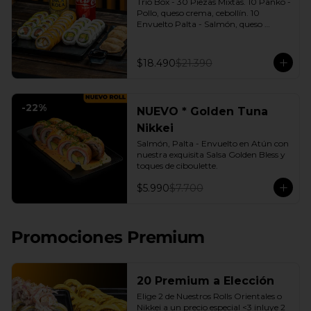
Trio Box - 30 Piezas Mixtas. 10 Panko - 
Pollo, queso crema, cebollín. 10 
Envuelto Palta - Salmón, queso 
crema, cebollín. 10 Envuelto Queso - 
Camarón, palta. | Gyozas a Elección | 
2 Bebidas Elección | 3 Salsas a Elección 
$18.490
$21.390
Soya o Agridulce Bless.
-
22
%
NUEVO * Golden Tuna
Nikkei
Salmón, Palta - Envuelto en Atún con 
nuestra exquisita Salsa Golden Bless y 
toques de ciboulette.
$5.990
$7.700
Promociones Premium
20 Premium a Elección
Elige 2 de Nuestros Rolls Orientales o 
Nikkei a un precio especial <3 inluye 2 