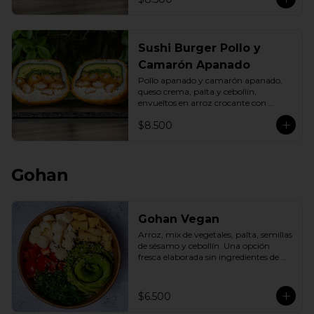
Sushi Burger Pollo y
Camarón Apanado
Pollo apanado y camarón apanado, 
queso crema, palta y cebollín, 
envueltos en arroz crocante con 
panko dorado.
$8.500
Gohan
Gohan Vegan
Arroz, mix de vegetales, palta, semillas 
de sésamo y cebollín. Una opción 
fresca elaborada sin ingredientes de 
origen animal.
$6.500