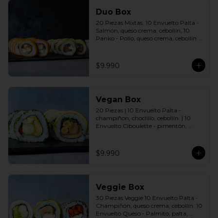
Duo Box
20 Piezas Mixtas. 10 Envuelto Palta - 
Salmón, queso crema, cebollín, 10 
Panko - Pollo, queso crema, cebollín 
Incluye: 2 Salsas a elección soya o 
agridulce Bless + 2 palitos
$9.990
Vegan Box
20 Piezas | 10 Envuelto Palta - 
champiñon, choclillo, cebollín. | 10 
Envuelto Ciboulette - pimentón, 
palmito, palta. Incluye: 2 Salsas a 
elección soya o agridulce Bless + 2 
palitos
$9.990
Veggie Box
30 Piezas Veggie 10 Envuelto Palta - 
Champiñón, queso crema, cebollín. 10 
Envuelto Queso - Palmito, palta, 