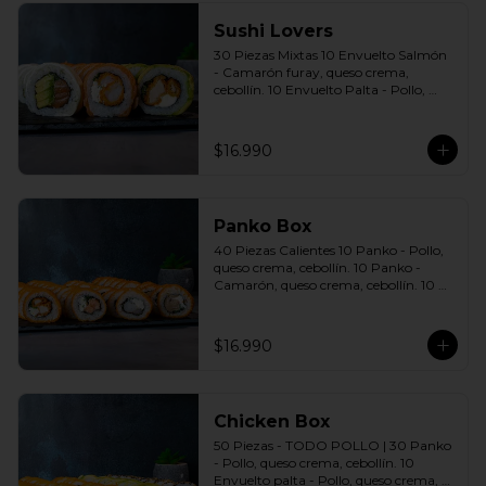
Sushi Lovers
30 Piezas Mixtas 10 Envuelto Salmón 
- Camarón furay, queso crema, 
cebollín. 10 Envuelto Palta - Pollo, 
queso crema, cebollín. 10 Envuelto 
Queso - Salmón, palta, cebollín. 
Incluye: 3 Salsas a elección soya o 
$16.990
agridulce Bless + 2 palitos
Panko Box
40 Piezas Calientes 10 Panko - Pollo, 
queso crema, cebollín. 10 Panko - 
Camarón, queso crema, cebollín. 10 
Panko - Salmón, queso crema, 
cebollín. 10 Panko - Champiñón, 
queso crema, cebollín. Incluye: 4 Salsas 
$16.990
a elección soya o agridulce Bless + 2 
palitos
Chicken Box
50 Piezas - TODO POLLO | 30 Panko 
- Pollo, queso crema, cebollín. 10 
Envuelto palta - Pollo, queso crema, 