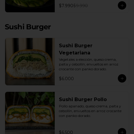
con una base de pepino fresco y palta 
$7.990
$9.990
cremosa, este plato es el equilibrio 
perfecto. Incluye: 1 Salsa de Soya 30ML
Sushi Burger
Sushi Burger
Vegetariana
Vegetales a elección, queso crema, 
palta y cebollín, envueltos en arroz 
crocante con panko dorado.
$6.000
Sushi Burger Pollo
Pollo apanado, queso crema, palta y 
cebollín, envueltos en arroz crocante 
con panko dorado.
$6.500