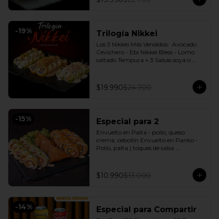
-
19
%
Trilogía Nikkei
Los 3 Nikkei Más Vendidos:  Avocado 
Cevichero - Ebi Nikkei Bless - Lomo 
saltado Tempura + 3 Salsas soya o 
dulce a elección.
$19.990
$24.700
-
15
%
Especial para 2
Envuelto en Palta - pollo, queso 
crema, cebollín Envuelto en Panko - 
Pollo, palta ( toques de salsa 
acevichada ) + 3 Empanadas - Pollo 
queso Incluye: 1 Salsa Agridulce Bless - 
2 Salsa soya
$10.990
$13.000
-
14
%
Especial para Compartir