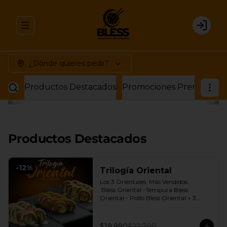
Abrir menu de navegación
Login
¿Dónde quieres pedir?
Productos Destacados
Promociones Premium
P
Productos Destacados
-
12
%
Trilogía Oriental
Los 3 Orientales  Más Vendidos.

 Bless Oriental -Tempura Bless 
Oriental - Pollo Bless Oriental + 3 
Salsas soya o dulce a elección.
$19.990
$22.700