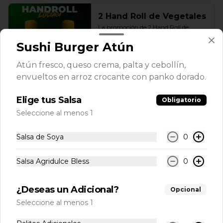
2 Hand Roll de Vegetales
La promoción de 2 Hand Roll de 
Vegetales Bless es ideal para compartir 
o disfrutar solo. Incluye dos handrolls 
Sushi Burger Atún
de vegetales con queso crema y 
cebollín fresco, envueltos en arroz 
Atún fresco, queso crema, palta y cebollín,
apanado en panko crocante, más 
$6.500
salsas a elección. Una opción práctica, 
envueltos en arroz crocante con panko dorado.
sabrosa y conveniente, disponible en 
nuestro delivery en Santiago con la 
Elige tus Salsa
calidad de Sushi Bless.
Obligatorio
-
21
%
3 Hand Roll De Pollo
Seleccione al menos 1
Lleva 3 Hand Roll de Pollo + Salsas a 
un precio especial!
Salsa de Soya
0
$10.000
$12.600
Salsa Agridulce Bless
0
¿Deseas un Adicional?
Opcional
Ceviche
Seleccione al menos 1