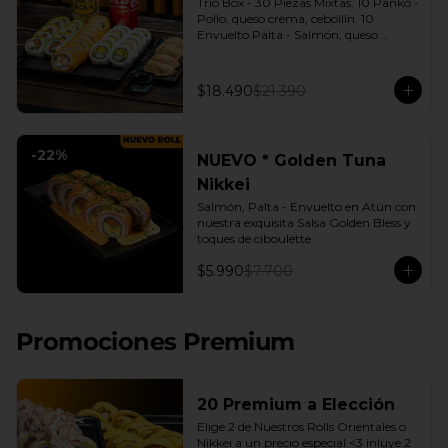
Trio Box - 30 Piezas Mixtas. 10 Panko - 
Pollo, queso crema, cebollín. 10 
Envuelto Palta - Salmón, queso 
crema, cebollín. 10 Envuelto Queso - 
Camarón, palta. | Gyozas a Elección | 
2 Bebidas Elección | 3 Salsas a Elección 
$18.490
$21.390
Soya o Agridulce Bless.
-
22
%
NUEVO * Golden Tuna
Nikkei
Salmón, Palta - Envuelto en Atún con 
nuestra exquisita Salsa Golden Bless y 
toques de ciboulette.
$5.990
$7.700
Promociones Premium
20 Premium a Elección
Elige 2 de Nuestros Rolls Orientales o 
Nikkei a un precio especial <3 inluye 2 