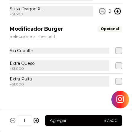
10 piezas con atún fresco y palta, 
envueltas en alga nori.
Salsa Dragon XL
0
+
$1.500
$4.300
Modificador Burger
Opcional
Seleccione al menos 1
Hosomaki Camarón
Sin Cebollín
10 piezas con camarón cocido y palta, 
envueltas en alga nori.
Extra Queso
+
$1.000
Extra Palta
$4.300
+
$1.000
Hosomaki Pollo Apanado
10 piezas con pollo apanado y queso 
crema, envueltas en alga nori.
Agregar
$7.500