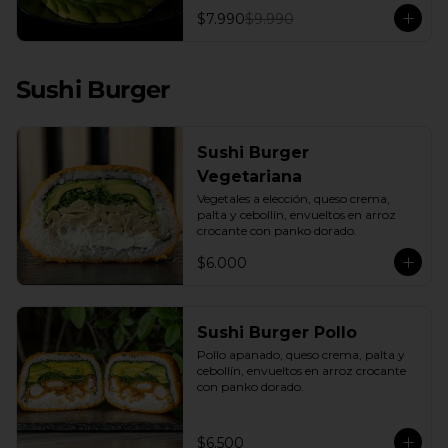
con una base de pepino fresco y palta 
$7.990
$9.990
cremosa, este plato es el equilibrio 
perfecto. Incluye: 1 Salsa de Soya 30ML
Sushi Burger
Sushi Burger
Vegetariana
Vegetales a elección, queso crema, 
palta y cebollín, envueltos en arroz 
crocante con panko dorado.
$6.000
Sushi Burger Pollo
Pollo apanado, queso crema, palta y 
cebollín, envueltos en arroz crocante 
con panko dorado.
$6.500