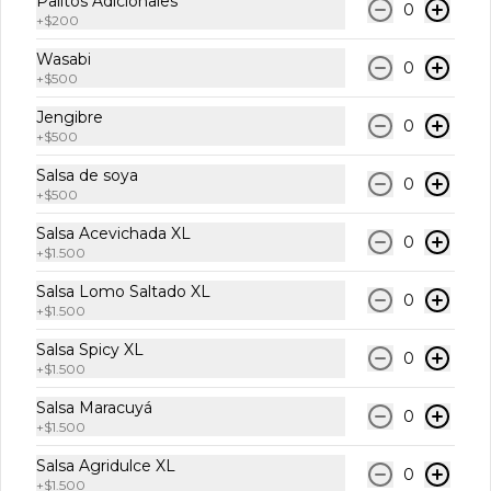
Palitos Adicionales
Ceviche Mediano
0
+
$200
Ceviche peruano con pescado blanco, 
salmón, camarón, cebolla morada, 
Wasabi
0
cilantro fresco y leche de tigre. Ideal 
+
$500
para 1 o 2 personas.
Jengibre
0
$9.000
+
$500
Salsa de soya
0
+
$500
Ceviche Familiar
Ceviche peruano con pescado blanco, 
Salsa Acevichada XL
0
salmón, camarón, cebolla morada, 
+
$1.500
cilantro fresco y leche de tigre. Ideal 
para compartir.
Salsa Lomo Saltado XL
0
+
$1.500
$14.000
Salsa Spicy XL
0
+
$1.500
Hosomaki Rolls
Salsa Maracuyá
0
+
$1.500
Salsa Agridulce XL
Hosomaki Atún
0
+
$1.500