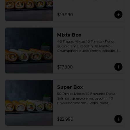
cebollín. 10 Envuelto Sésamo - Pollo, 
queso crema, cebollín. Incluye: 5 Salsas 
a elección soya o agridulce Bless + 3 
$19.990
palitos
Mixta Box
40 Piezas Mixtas 10 Panko - Pollo, 
queso crema, cebollín. 10 Panko - 
Champiñón, queso crema, cebollín. 10 
Envuelto Palta - Pollo, queso crema, 
cebollín. 10 Envuelto Queso - Salmón, 
palta, cebollín. Incluye: 2 Salsa soya 2 
$17.990
Salsa agridulce Bless 3 palitos
Super Box
50 Piezas Mixtas 10 Envuelto Palta - 
Salmón, queso crema, cebollín. 10 
Envuelto Sésamo - Pollo, palta, 
cebollín. 10 Envuelto Queso - 
Camarón, palta, cebollín. 10 Panko - 
Pollo, queso crema, cebollín. 10 Panko 
$22.990
- Camarón, queso crema, cebollín 
Incluye: 5 Salsas a elección soya o 