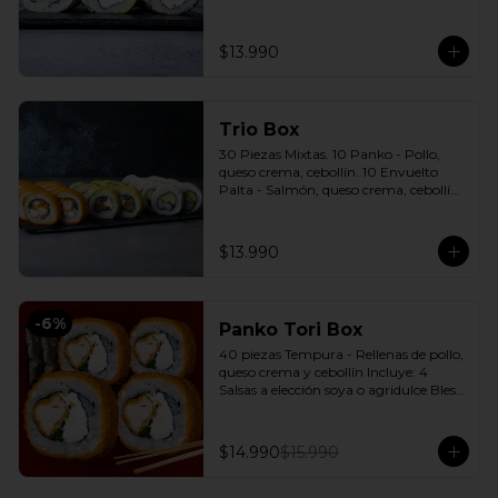
cebollín. 10 Envuelto Sésamo - 
Pimentón, queso crema, cebollín. 
Incluye: 3 Salsas a elección soya o 
$13.990
agridulce Bless + 2 palitos
Trio Box
30 Piezas Mixtas. 10 Panko - Pollo, 
queso crema, cebollín. 10 Envuelto 
Palta - Salmón, queso crema, cebollín. 
10 Envuelto Queso - Camarón, palta. 
Incluye: 3 Salsas a elección soya o 
agridulce Bless + 2 palitos
$13.990
-
6
%
Panko Tori Box
40 piezas Tempura - Rellenas de pollo, 
queso crema y cebollín Incluye: 4 
Salsas a elección soya o agridulce Bless 
+ 3 palitos
$14.990
$15.990