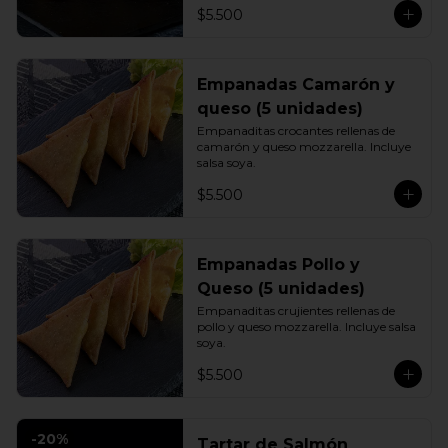
$5.500
Empanadas Camarón y
queso (5 unidades)
Empanaditas crocantes rellenas de 
camarón y queso mozzarella. Incluye 
salsa soya.
$5.500
Empanadas Pollo y
Queso (5 unidades)
Empanaditas crujientes rellenas de 
pollo y queso mozzarella. Incluye salsa 
soya.
$5.500
-
20
%
Tartar de Salmón