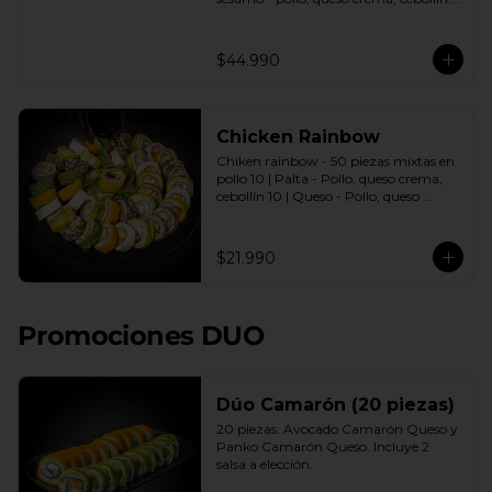
10 Envuelto queso crema - camarón, 
palta. | 10 Envuelto salmón, camarón, 
queso crema, cebollín. | 10 Envuelto 
$44.990
Ciboulette - champiñon, queso crema, 
cebollín. | 10 Envuelto Palta - pollo, 
queso crema, cebollín. | 10 Tempura - 
Pollo, queso crema, cebollín | 10 
Chicken Rainbow
Tempura - Camarón, queso crema, 
cebollín. | 10 Tempura - Salmón, queso 
Chiken rainbow - 50 piezas mixtas en 
crema, cebollín. | 10 Tempura - 
pollo 10 | Palta - Pollo, queso crema, 
Champiñon, queso crema, cebollín 
cebollín 10 | Queso - Pollo, queso 
Incluye: 10 Salsas a elección soya o 
crema, cebollín 10 | Sésamo - Pollo, 
agridulce Bless + 7 palitos
queso crema cebollín 10 | Ciboulette - 
Pollo, queso crema, cebollín 10 | Panko 
$21.990
- Pollo, queso crema, cebollín Incluye: 5 
Salsas a elección soya o agridulce Bless 
+ 3 palitos
Promociones DUO
Dúo Camarón (20 piezas)
20 piezas: Avocado Camarón Queso y 
Panko Camarón Queso. Incluye 2 
salsa a elección.