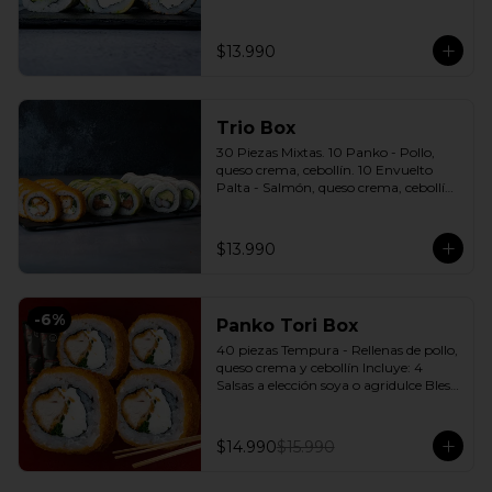
cebollín. 10 Envuelto Sésamo - 
Pimentón, queso crema, cebollín. 
Incluye: 3 Salsas a elección soya o 
$13.990
agridulce Bless + 2 palitos
Trio Box
30 Piezas Mixtas. 10 Panko - Pollo, 
queso crema, cebollín. 10 Envuelto 
Palta - Salmón, queso crema, cebollín. 
10 Envuelto Queso - Camarón, palta. 
Incluye: 3 Salsas a elección soya o 
agridulce Bless + 2 palitos
$13.990
-
6
%
Panko Tori Box
40 piezas Tempura - Rellenas de pollo, 
queso crema y cebollín Incluye: 4 
Salsas a elección soya o agridulce Bless 
+ 3 palitos
$14.990
$15.990