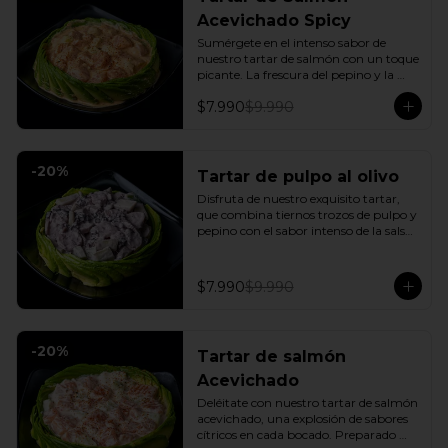
Acevichado Spicy
Sumérgete en el intenso sabor de 
nuestro tartar de salmón con un toque 
picante. La frescura del pepino y la 
suavidad de la palta se combinan con 
$7.990
$9.990
la explosión de la salsa spicy, creando 
un plato vibrante y lleno de sabor que 
cautivará tus sentidos. Incluye: 1 Salsa 
de soya
-
20
%
Tartar de pulpo al olivo
Disfruta de nuestro exquisito tartar, 
que combina tiernos trozos de pulpo y 
pepino con el sabor intenso de la salsa 
al olivo. Este plato se sirve sobre una 
fresca base de palta, creando una 
experiencia única de sabor y textura.
$7.990
$9.990
-
20
%
Tartar de salmón
Acevichado
Deléitate con nuestro tartar de salmón 
acevichado, una explosión de sabores 
cítricos en cada bocado. Preparado 