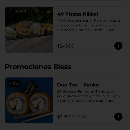
40 Piezas Nikkei
40 Cortes premium - Rolls de la carta 
-Lomo Saltado tempura -Avocado 
Cevichero -Chicken Oriental -Sake 
Nikkei Bless: 4 Salsas a elección soya o 
agridulce Bless + 3 palitos
$24.990
Promociones Bless
-
10
%
Duo Tori - Panko
20 Bocados Tempura - Rellenos de 
pollo, queso crema y cebollín Incluyen: 
2 Salsas a elección soya o agridulce 
Bless + 2 palitos
$8.990
$9.990