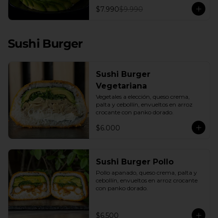
con una base de pepino fresco y palta 
$7.990
$9.990
cremosa, este plato es el equilibrio 
perfecto. Incluye: 1 Salsa de Soya 30ML
Sushi Burger
Sushi Burger
Vegetariana
Vegetales a elección, queso crema, 
palta y cebollín, envueltos en arroz 
crocante con panko dorado.
$6.000
Sushi Burger Pollo
Pollo apanado, queso crema, palta y 
cebollín, envueltos en arroz crocante 
con panko dorado.
$6.500