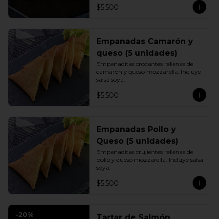
$5.500
Empanadas Camarón y
queso (5 unidades)
Empanaditas crocantes rellenas de 
camarón y queso mozzarella. Incluye 
salsa soya.
$5.500
Empanadas Pollo y
Queso (5 unidades)
Empanaditas crujientes rellenas de 
pollo y queso mozzarella. Incluye salsa 
soya.
$5.500
-
20
%
Tartar de Salmón