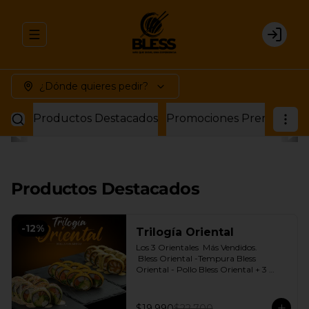
Abrir menu de navegación
Login
¿Dónde quieres pedir?
Productos Destacados
Promociones Premium
P
Productos Destacados
-
12
%
Trilogía Oriental
Los 3 Orientales  Más Vendidos.

 Bless Oriental -Tempura Bless 
Oriental - Pollo Bless Oriental + 3 
Salsas soya o dulce a elección.
$19.990
$22.700