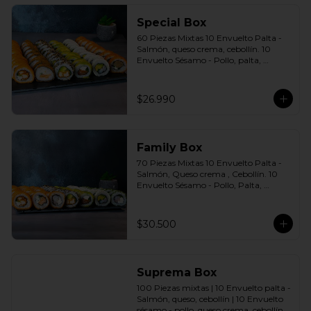
agridulce Bless + 4 palitos
Special Box
60 Piezas Mixtas 10 Envuelto Palta - 
Salmón, queso crema, cebollín. 10 
Envuelto Sésamo - Pollo, palta, 
cebollín. 10 Envuelto Queso - 
Camarón, palta cebollín. 10 Panko - 
Pollo, queso crema, cebollín. 10 Panko 
$26.990
- Champiñón, queso crema, cebollín. 
10 Futomaki furay - Salmón Incluye: 6 
Salsas a elección soya o agridulce Bless 
+ 5 palitos
Family Box
70 Piezas Mixtas 10 Envuelto Palta - 
Salmón, Queso crema , Cebollín. 10 
Envuelto Sésamo - Pollo, Palta, 
Cebollín. 10 Envuelto Queso - 
Camarón, Palta, Cebollín. 10 Envuelto 
Ciboulette - Camarón, queso crema, 
$30.500
cebollín. 10 Panko - Pollo, Queso 
crema, Cebollín. 10 Panko - Camarón, 
queso crema, cebollín. 10 Panko - 
Salmón, queso crema, cebollÍn Incluye: 
Suprema Box
7 Salsas a elección soya o agridulce 
Bless + 6 palitos
100 Piezas mixtas | 10 Envuelto palta - 
Salmón, queso, cebollín | 10 Envuelto 
sésamo - pollo, queso crema, cebollín. | 