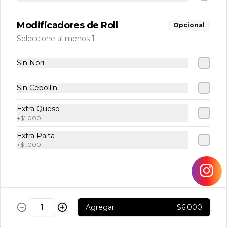
10 piezas con atún fresco y palta, 
envueltas en alga nori.
Modificadores de Roll
Opcional
Seleccione al menos 1
$4.300
Sin Nori
Hosomaki Camarón
Sin Cebollín
10 piezas con camarón cocido y palta, 
envueltas en alga nori.
Extra Queso
+
$1.000
Extra Palta
$4.300
+
$1.000
Hosomaki Pollo Apanado
10 piezas con pollo apanado y queso 
crema, envueltas en alga nori.
Agregar
$6.000