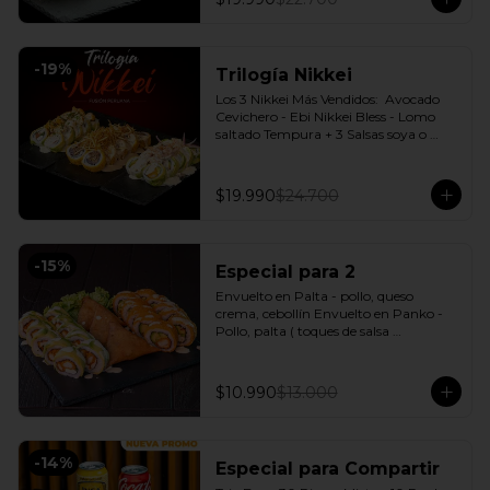
-
19
%
Trilogía Nikkei
Los 3 Nikkei Más Vendidos:  Avocado 
Cevichero - Ebi Nikkei Bless - Lomo 
saltado Tempura + 3 Salsas soya o 
dulce a elección.
$19.990
$24.700
-
15
%
Especial para 2
Envuelto en Palta - pollo, queso 
crema, cebollín Envuelto en Panko - 
Pollo, palta ( toques de salsa 
acevichada ) + 3 Empanadas - Pollo 
queso Incluye: 1 Salsa Agridulce Bless - 
2 Salsa soya
$10.990
$13.000
-
14
%
Especial para Compartir