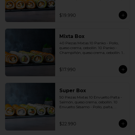
cebollín. 10 Envuelto Sésamo - Pollo, 
queso crema, cebollín. Incluye: 5 Salsas 
a elección soya o agridulce Bless + 3 
$19.990
palitos
Mixta Box
40 Piezas Mixtas 10 Panko - Pollo, 
queso crema, cebollín. 10 Panko - 
Champiñón, queso crema, cebollín. 10 
Envuelto Palta - Pollo, queso crema, 
cebollín. 10 Envuelto Queso - Salmón, 
palta, cebollín. Incluye: 2 Salsa soya 2 
$17.990
Salsa agridulce Bless 3 palitos
Super Box
50 Piezas Mixtas 10 Envuelto Palta - 
Salmón, queso crema, cebollín. 10 
Envuelto Sésamo - Pollo, palta, 
cebollín. 10 Envuelto Queso - 
Camarón, palta, cebollín. 10 Panko - 
Pollo, queso crema, cebollín. 10 Panko 
$22.990
- Camarón, queso crema, cebollín 
Incluye: 5 Salsas a elección soya o 