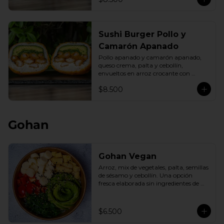
Sushi Burger Pollo y
Camarón Apanado
Pollo apanado y camarón apanado, 
queso crema, palta y cebollín, 
envueltos en arroz crocante con 
panko dorado.
$8.500
Gohan
Gohan Vegan
Arroz, mix de vegetales, palta, semillas 
de sésamo y cebollín. Una opción 
fresca elaborada sin ingredientes de 
origen animal.
$6.500