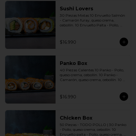
Sushi Lovers
30 Piezas Mixtas 10 Envuelto Salmón 
- Camarón furay, queso crema, 
cebollín. 10 Envuelto Palta - Pollo, 
queso crema, cebollín. 10 Envuelto 
Queso - Salmón, palta, cebollín. 
Incluye: 3 Salsas a elección soya o 
$16.990
agridulce Bless + 2 palitos
Panko Box
40 Piezas Calientes 10 Panko - Pollo, 
queso crema, cebollín. 10 Panko - 
Camarón, queso crema, cebollín. 10 
Panko - Salmón, queso crema, 
cebollín. 10 Panko - Champiñón, 
queso crema, cebollín. Incluye: 4 Salsas 
$16.990
a elección soya o agridulce Bless + 2 
palitos
Chicken Box
50 Piezas - TODO POLLO | 30 Panko 
- Pollo, queso crema, cebollín. 10 
Envuelto palta - Pollo, queso crema, 