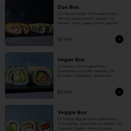
Duo Box
20 Piezas Mixtas. 10 Envuelto Palta - 
Salmón, queso crema, cebollín, 10 
Panko - Pollo, queso crema, cebollín 
Incluye: 2 Salsas a elección soya o 
agridulce Bless + 2 palitos
$9.990
Vegan Box
20 Piezas | 10 Envuelto Palta - 
champiñon, choclillo, cebollín. | 10 
Envuelto Ciboulette - pimentón, 
palmito, palta. Incluye: 2 Salsas a 
elección soya o agridulce Bless + 2 
palitos
$9.990
Veggie Box
30 Piezas Veggie 10 Envuelto Palta - 
Champiñón, queso crema, cebollín. 10 
Envuelto Queso - Palmito, palta, 