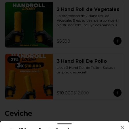
2 Hand Roll de Vegetales
La promoción de 2 Hand Roll de 
Vegetales Bless es ideal para compartir 
o disfrutar solo. Incluye dos handrolls 
de vegetales con queso crema y 
cebollín fresco, envueltos en arroz 
apanado en panko crocante, más 
$6.500
salsas a elección. Una opción práctica, 
sabrosa y conveniente, disponible en 
nuestro delivery en Santiago con la 
calidad de Sushi Bless.
-
21
%
3 Hand Roll De Pollo
Lleva 3 Hand Roll de Pollo + Salsas a 
un precio especial!
$10.000
$12.600
Ceviche