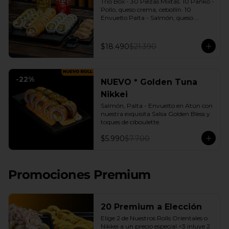
Trio Box - 30 Piezas Mixtas. 10 Panko - 
Pollo, queso crema, cebollín. 10 
Envuelto Palta - Salmón, queso 
crema, cebollín. 10 Envuelto Queso - 
Camarón, palta. | Gyozas a Elección | 
2 Bebidas Elección | 3 Salsas a Elección 
$18.490
$21.390
Soya o Agridulce Bless.
-
22
%
NUEVO * Golden Tuna
Nikkei
Salmón, Palta - Envuelto en Atún con 
nuestra exquisita Salsa Golden Bless y 
toques de ciboulette.
$5.990
$7.700
Promociones Premium
20 Premium a Elección
Elige 2 de Nuestros Rolls Orientales o 
Nikkei a un precio especial <3 inluye 2 