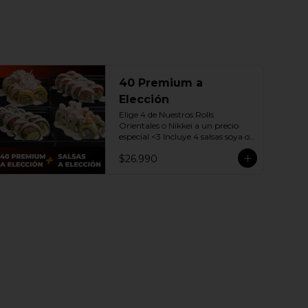
40 Premium a
Elección
Elige 4 de Nuestros Rolls 
Orientales o Nikkei a un precio 
especial <3 Incluye 4 salsas soya o 
dulce a elección.

$26.990
(Promoción no incluye - Roll 
Cevichero)