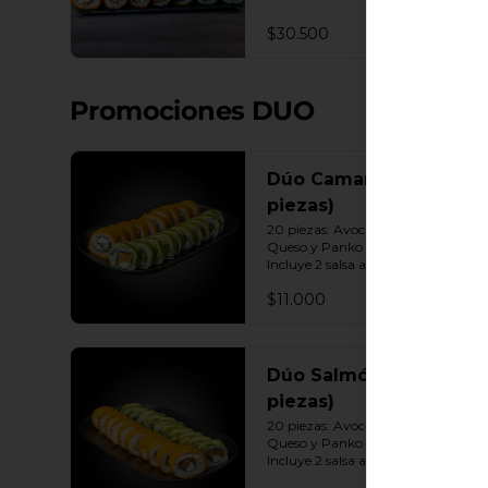
Queso - Camarón, Palta, Cebollín. 
10 Envuelto Ciboulette - 
$30.500
Camarón, queso crema, cebollín. 
10 Panko - Pollo, Queso crema, 
Cebollín. 10 Panko - Camarón, 
queso crema, cebollín. 10 Panko - 
Promociones DUO
Salmón, queso crema, cebollÍn 
Incluye: 7 Salsas a elección soya o 
agridulce Bless + 6 palitos
Dúo Camarón (20
piezas)
20 piezas: Avocado Camarón 
Queso y Panko Camarón Queso. 
Incluye 2 salsa a elección.
$11.000
Dúo Salmón (20
piezas)
20 piezas: Avocado Salmón 
Queso y Panko Salmón Queso. 
Incluye 2 salsa a elección.