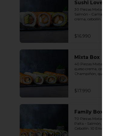
Sushi Lovers
30 Piezas Mixtas 10 Envuelto 
Salmón - Camarón furay, queso 
crema, cebollín. 10 Envuelto Palta 
- Pollo, queso crema, cebollín. 10 
Envuelto Queso - Salmón, palta, 
cebollín. Incluye: 3 Salsas a 
$16.990
elección soya o agridulce Bless + 2 
palitos
Mixta Box
40 Piezas Mixtas 10 Panko - Pollo, 
queso crema, cebollín. 10 Panko - 
Champiñón, queso crema, 
cebollín. 10 Envuelto Palta - Pollo, 
queso crema, cebollín. 10 Envuelto 
Queso - Salmón, palta, cebollín. 
$17.990
Incluye: 2 Salsa soya 2 Salsa 
agridulce Bless 3 palitos
Family Box
70 Piezas Mixtas 10 Envuelto 
Palta - Salmón, Queso crema , 
Cebollín. 10 Envuelto Sésamo - 
Pollo, Palta, Cebollín. 10 Envuelto 