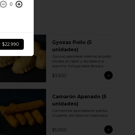
0
Gyozas Pollo (5
r
$22.990
unidades)
Gyozas japonesas rellenas de pollo, 
cocidas al vapor y doradas a la 
plancha. Incluye salsa de soya.
$3.500
Camarón Apanado (5
unidades)
Camarones apanados en panko 
crujiente, servidos con salsa soya.
$5.000