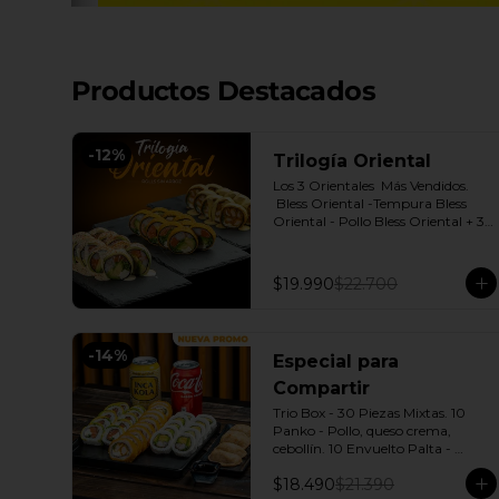
Productos Destacados
-
12
%
Trilogía Oriental
Los 3 Orientales  Más Vendidos.

 Bless Oriental -Tempura Bless 
Oriental - Pollo Bless Oriental + 3 
Salsas soya o dulce a elección.
$19.990
$22.700
-
14
%
Especial para
Compartir
Trio Box - 30 Piezas Mixtas. 10 
Panko - Pollo, queso crema, 
cebollín. 10 Envuelto Palta - 
Salmón, queso crema, cebollín. 10 
$18.490
$21.390
Envuelto Queso - Camarón, palta. 