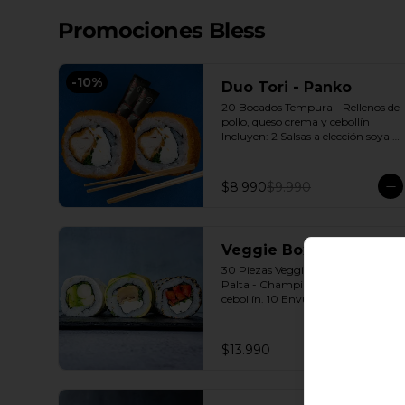
Promociones Bless
-
10
%
Duo Tori - Panko
20 Bocados Tempura - Rellenos de 
pollo, queso crema y cebollín 
Incluyen: 2 Salsas a elección soya o 
agridulce Bless + 2 palitos
$8.990
$9.990
Veggie Box
30 Piezas Veggie 10 Envuelto 
Palta - Champiñón, queso crema, 
cebollín. 10 Envuelto Queso - 
Palmito, palta, cebollín. 10 
Envuelto Sésamo - Pimentón, 
queso crema, cebollín. Incluye: 3 
$13.990
Salsas a elección soya o agridulce 
Bless + 2 palitos