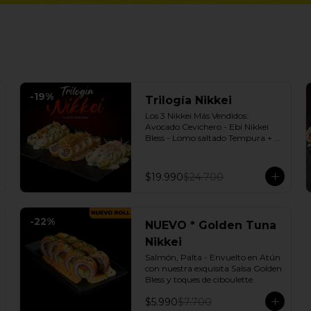
-
19
%
Trilogía Nikkei
Los 3 Nikkei Más Vendidos:  
Avocado Cevichero - Ebi Nikkei 
Bless - Lomo saltado Tempura + 3 
Salsas soya o dulce a elección.
$19.990
$24.700
-
22
%
NUEVO * Golden Tuna
Nikkei
Salmón, Palta - Envuelto en Atún 
con nuestra exquisita Salsa Golden 
Bless y toques de ciboulette.
$5.990
$7.700