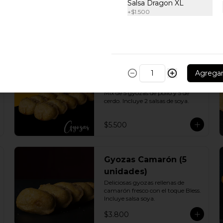
Salsa Dragon XL
+
$1.500
Gyozas Pollo - Cerdo
Agrega
10 unidades
Mix de 5 gyozas de pollo y 5 de 
cerdo. Incluye 2 salsas de soya.
$5.500
Gyozas Camarón (5
unidades)
Deliciosas gyozas rellenas de 
camarón fresco con el toque Bless. 
Incluye salsa soya.
$3.800