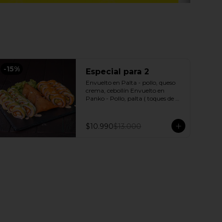
-
15
%
Especial para 2
Envuelto en Palta - pollo, queso 
crema, cebollín Envuelto en 
Panko - Pollo, palta ( toques de 
salsa acevichada ) + 3 Empanadas 
- Pollo queso Incluye: 1 Salsa 
Agridulce Bless - 2 Salsa soya
$10.990
$13.000