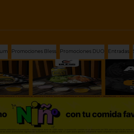
ium
Promociones Bless
Promociones DUO
Entradas