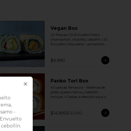
Vegan Box
20 Piezas | 10 Envuelto Palta - 
champiñon, choclillo, cebollín. | 10 
Envuelto Ciboulette - pimentón, 
palmito, palta. Incluye: 2 Salsas a 
elección soya o agridulce Bless + 2 
palitos
$9.990
-
6
%
Panko Tori Box
40 piezas Tempura - Rellenas de 
Close
pollo, queso crema y cebollín 
Incluye: 4 Salsas a elección soya o 
uelto
agridulce Bless + 3 palitos
rema,
ésamo -
$14.990
$15.990
0 Envuelto
cebollín.