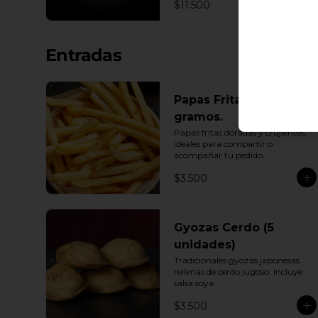
$11.500
Entradas
Papas Fritas 400
gramos.
Papas fritas doradas y crujientes, 
ideales para compartir o 
acompañar tu pedido.
$3.500
Gyozas Cerdo (5
unidades)
Tradicionales gyozas japonesas 
rellenas de cerdo jugoso. Incluye 
salsa soya.
$3.500