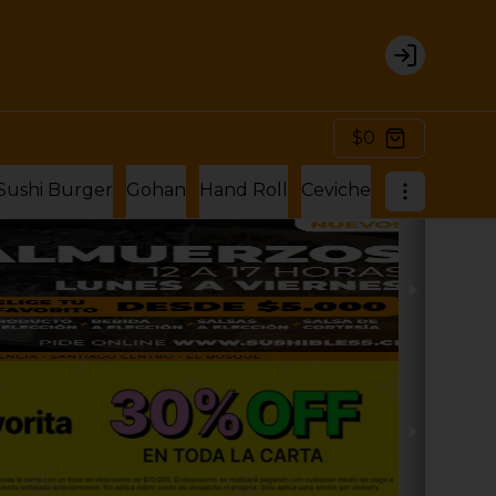
Login
$0
Sushi Burger
Gohan
Hand Roll
Ceviche
Hosomaki Ro