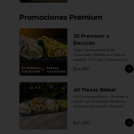
| Gyozas a Elección | 2 Bebidas 
Elección | 3 Salsas a Elección Soya 
o Agridulce Bless.
Promociones Premium
20 Premium a
Elección
Elige 2 de Nuestros Rolls 
Orientales o Nikkei a un precio 
especial <3 inluye 2 salsas soya o 
dulce.

$14.990
(Promoción no incluye - Roll 
Cevichero)
40 Piezas Nikkei
40 Cortes premium - Rolls de la 
carta -Lomo Saltado tempura -
Avocado Cevichero -Chicken 
Oriental -Sake Nikkei Bless: 4 
Salsas a elección soya o agridulce 
Bless + 3 palitos
$24.990