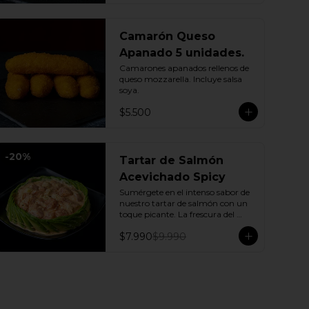
Camarón Queso
Apanado 5 unidades.
Camarones apanados rellenos de 
queso mozzarella. Incluye salsa 
soya.
$5.500
-
20
%
Tartar de Salmón
Acevichado Spicy
Sumérgete en el intenso sabor de 
nuestro tartar de salmón con un 
toque picante. La frescura del 
pepino y la suavidad de la palta se 
$7.990
$9.990
combinan con la explosión de la 
salsa spicy, creando un plato 
vibrante y lleno de sabor que 
cautivará tus sentidos. Incluye: 1 
Salsa de soya