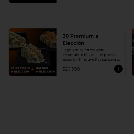
30 Premium a
Elección
Elige 3 de Nuestros Rolls 
Orientales o Nikkei a un precio 
especial <3 Incluye 3 salsas soya o 
dulce a elección.

$20.990
(Promoción no incluye - Roll 
Cevichero)