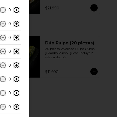
Sésamo - Pollo, queso crema 
cebollín 10 | Ciboulette - Pollo, 
$21.990
0
queso crema, cebollín 10 | Panko - 
Pollo, queso crema, cebollín 
Incluye: 5 Salsas a elección soya o 
agridulce Bless + 3 palitos
0
0
Dúo Pulpo (20 piezas)
20 piezas: Avocado Pulpo Queso 
0
y Panko Pulpo Queso. Incluye 2 
salsa a elección.
0
$11.500
0
0
0