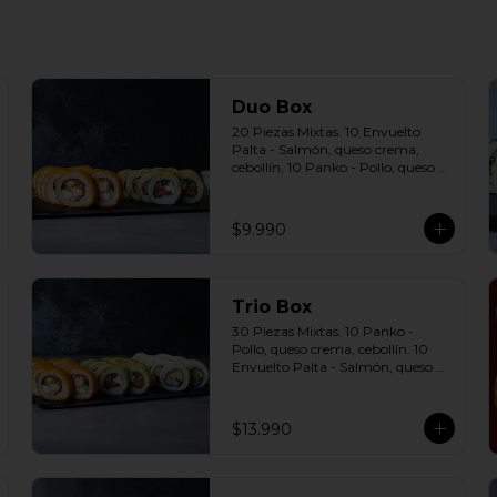
Duo Box
20 Piezas Mixtas. 10 Envuelto 
Palta - Salmón, queso crema, 
cebollín, 10 Panko - Pollo, queso 
crema, cebollín Incluye: 2 Salsas a 
elección soya o agridulce Bless + 2 
palitos
$9.990
Trio Box
30 Piezas Mixtas. 10 Panko - 
Pollo, queso crema, cebollín. 10 
Envuelto Palta - Salmón, queso 
crema, cebollín. 10 Envuelto 
Queso - Camarón, palta. Incluye: 
3 Salsas a elección soya o agridulce 
$13.990
Bless + 2 palitos