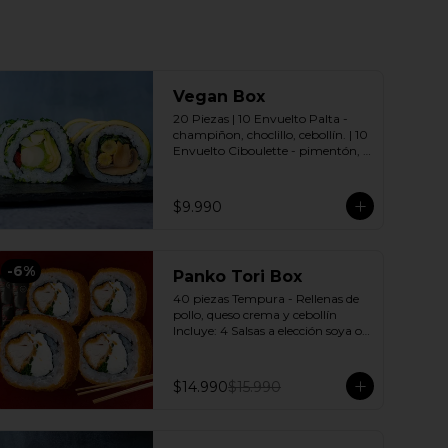
Vegan Box
20 Piezas | 10 Envuelto Palta - 
champiñon, choclillo, cebollín. | 10 
Envuelto Ciboulette - pimentón, 
palmito, palta. Incluye: 2 Salsas a 
elección soya o agridulce Bless + 2 
palitos
$9.990
-
6
%
Panko Tori Box
40 piezas Tempura - Rellenas de 
pollo, queso crema y cebollín 
Incluye: 4 Salsas a elección soya o 
agridulce Bless + 3 palitos
$14.990
$15.990