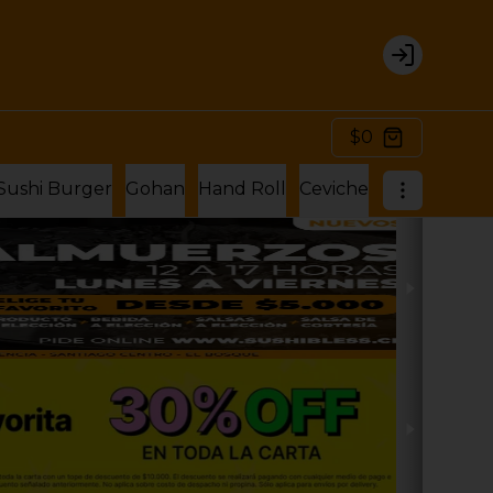
Login
$0
Sushi Burger
Gohan
Hand Roll
Ceviche
Hosomaki Ro