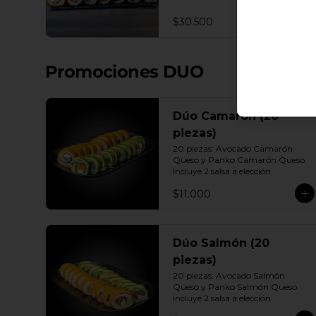
Queso - Camarón, Palta, Cebollín. 
10 Envuelto Ciboulette - 
$30.500
Camarón, queso crema, cebollín. 
10 Panko - Pollo, Queso crema, 
Cebollín. 10 Panko - Camarón, 
queso crema, cebollín. 10 Panko - 
Promociones DUO
Salmón, queso crema, cebollÍn 
Incluye: 7 Salsas a elección soya o 
agridulce Bless + 6 palitos
Dúo Camarón (20
piezas)
20 piezas: Avocado Camarón 
Queso y Panko Camarón Queso. 
Incluye 2 salsa a elección.
$11.000
Dúo Salmón (20
piezas)
20 piezas: Avocado Salmón 
Queso y Panko Salmón Queso. 
Incluye 2 salsa a elección.