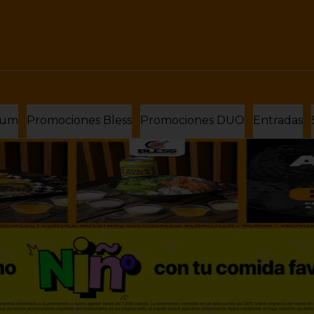
ium
Promociones Bless
Promociones DUO
Entradas