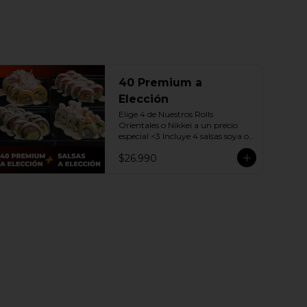
40 Premium a
Elección
Elige 4 de Nuestros Rolls 
Orientales o Nikkei a un precio 
especial <3 Incluye 4 salsas soya o 
dulce a elección.

$26.990
(Promoción no incluye - Roll 
Cevichero)