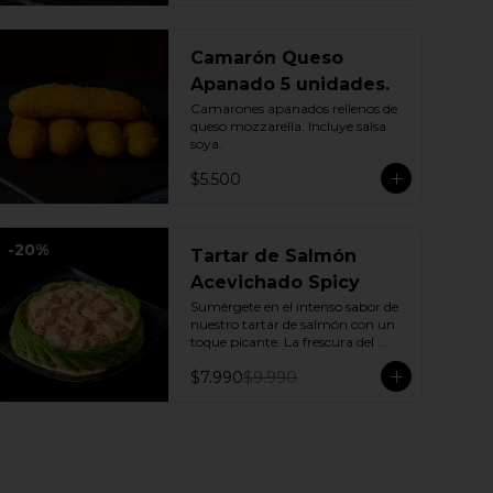
Camarón Queso
Apanado 5 unidades.
Camarones apanados rellenos de 
queso mozzarella. Incluye salsa 
soya.
$5.500
-
20
%
Tartar de Salmón
Acevichado Spicy
Sumérgete en el intenso sabor de 
nuestro tartar de salmón con un 
toque picante. La frescura del 
pepino y la suavidad de la palta se 
$7.990
$9.990
combinan con la explosión de la 
salsa spicy, creando un plato 
vibrante y lleno de sabor que 
cautivará tus sentidos. Incluye: 1 
Salsa de soya