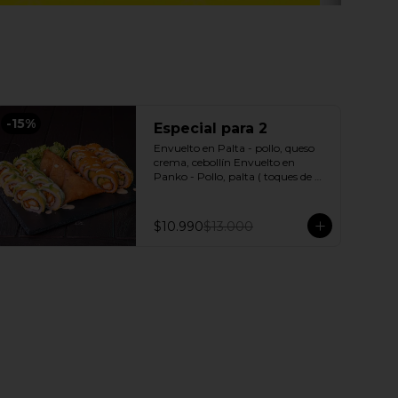
-
15
%
Especial para 2
Envuelto en Palta - pollo, queso 
crema, cebollín Envuelto en 
Panko - Pollo, palta ( toques de 
salsa acevichada ) + 3 Empanadas 
- Pollo queso Incluye: 1 Salsa 
Agridulce Bless - 2 Salsa soya
$10.990
$13.000