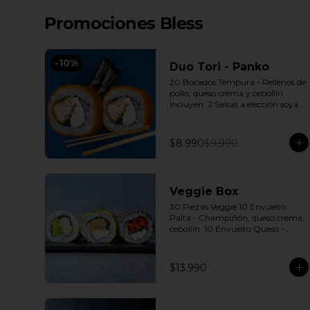
Promociones Bless
-
10
%
Duo Tori - Panko
20 Bocados Tempura - Rellenos de 
pollo, queso crema y cebollín 
Incluyen: 2 Salsas a elección soya o 
agridulce Bless + 2 palitos
$8.990
$9.990
Veggie Box
30 Piezas Veggie 10 Envuelto 
Palta - Champiñón, queso crema, 
cebollín. 10 Envuelto Queso - 
Palmito, palta, cebollín. 10 
Envuelto Sésamo - Pimentón, 
queso crema, cebollín. Incluye: 3 
$13.990
Salsas a elección soya o agridulce 
Bless + 2 palitos