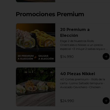
| Gyozas a Elección | 2 Bebidas 
Elección | 3 Salsas a Elección Soya 
o Agridulce Bless.
Promociones Premium
20 Premium a
Elección
Elige 2 de Nuestros Rolls 
Orientales o Nikkei a un precio 
especial <3 inluye 2 salsas soya o 
dulce.

$14.990
(Promoción no incluye - Roll 
Cevichero)
40 Piezas Nikkei
40 Cortes premium - Rolls de la 
carta -Lomo Saltado tempura -
Avocado Cevichero -Chicken 
Oriental -Sake Nikkei Bless: 4 
Salsas a elección soya o agridulce 
Bless + 3 palitos
$24.990