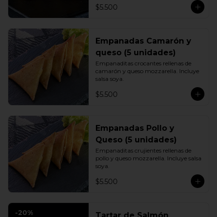
$5.500
Empanadas Camarón y
queso (5 unidades)
Empanaditas crocantes rellenas de 
camarón y queso mozzarella. Incluye 
salsa soya.
$5.500
Empanadas Pollo y
Queso (5 unidades)
Empanaditas crujientes rellenas de 
pollo y queso mozzarella. Incluye salsa 
soya.
$5.500
-
20
%
Tartar de Salmón