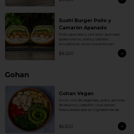
Sushi Burger Pollo y
Camarón Apanado
Pollo apanado y camarón apanado, 
queso crema, palta y cebollín, 
envueltos en arroz crocante con 
panko dorado.
$8.500
Gohan
Gohan Vegan
Arroz, mix de vegetales, palta, semillas 
de sésamo y cebollín. Una opción 
fresca elaborada sin ingredientes de 
origen animal.
$6.500