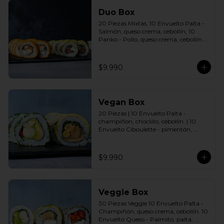
Duo Box
20 Piezas Mixtas. 10 Envuelto Palta - 
Salmón, queso crema, cebollín, 10 
Panko - Pollo, queso crema, cebollín 
Incluye: 2 Salsas a elección soya o 
agridulce Bless + 2 palitos
$9.990
Vegan Box
20 Piezas | 10 Envuelto Palta - 
champiñon, choclillo, cebollín. | 10 
Envuelto Ciboulette - pimentón, 
palmito, palta. Incluye: 2 Salsas a 
elección soya o agridulce Bless + 2 
palitos
$9.990
Veggie Box
30 Piezas Veggie 10 Envuelto Palta - 
Champiñón, queso crema, cebollín. 10 
Envuelto Queso - Palmito, palta, 