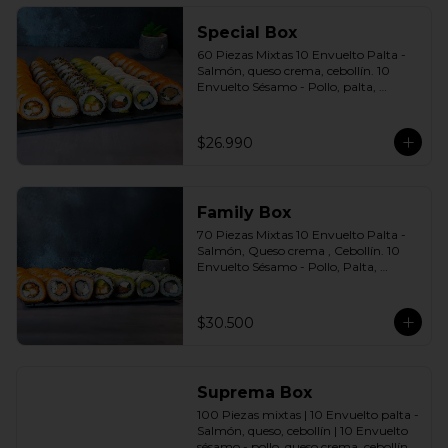
agridulce Bless + 4 palitos
Special Box
60 Piezas Mixtas 10 Envuelto Palta - 
Salmón, queso crema, cebollín. 10 
Envuelto Sésamo - Pollo, palta, 
cebollín. 10 Envuelto Queso - 
Camarón, palta cebollín. 10 Panko - 
Pollo, queso crema, cebollín. 10 Panko 
$26.990
- Champiñón, queso crema, cebollín. 
10 Futomaki furay - Salmón Incluye: 6 
Salsas a elección soya o agridulce Bless 
+ 5 palitos
Family Box
70 Piezas Mixtas 10 Envuelto Palta - 
Salmón, Queso crema , Cebollín. 10 
Envuelto Sésamo - Pollo, Palta, 
Cebollín. 10 Envuelto Queso - 
Camarón, Palta, Cebollín. 10 Envuelto 
Ciboulette - Camarón, queso crema, 
$30.500
cebollín. 10 Panko - Pollo, Queso 
crema, Cebollín. 10 Panko - Camarón, 
queso crema, cebollín. 10 Panko - 
Salmón, queso crema, cebollÍn Incluye: 
Suprema Box
7 Salsas a elección soya o agridulce 
Bless + 6 palitos
100 Piezas mixtas | 10 Envuelto palta - 
Salmón, queso, cebollín | 10 Envuelto 
sésamo - pollo, queso crema, cebollín. | 