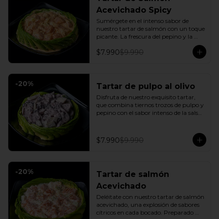
Acevichado Spicy
Sumérgete en el intenso sabor de 
nuestro tartar de salmón con un toque 
picante. La frescura del pepino y la 
suavidad de la palta se combinan con 
$7.990
$9.990
la explosión de la salsa spicy, creando 
un plato vibrante y lleno de sabor que 
cautivará tus sentidos. Incluye: 1 Salsa 
de soya
-
20
%
Tartar de pulpo al olivo
Disfruta de nuestro exquisito tartar, 
que combina tiernos trozos de pulpo y 
pepino con el sabor intenso de la salsa 
al olivo. Este plato se sirve sobre una 
fresca base de palta, creando una 
experiencia única de sabor y textura.
$7.990
$9.990
-
20
%
Tartar de salmón
Acevichado
Deléitate con nuestro tartar de salmón 
acevichado, una explosión de sabores 
cítricos en cada bocado. Preparado 