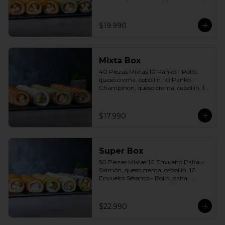
cebollín. 10 Envuelto Sésamo - Pollo, 
queso crema, cebollín. Incluye: 5 Salsas 
a elección soya o agridulce Bless + 3 
$19.990
palitos
Mixta Box
40 Piezas Mixtas 10 Panko - Pollo, 
queso crema, cebollín. 10 Panko - 
Champiñón, queso crema, cebollín. 10 
Envuelto Palta - Pollo, queso crema, 
cebollín. 10 Envuelto Queso - Salmón, 
palta, cebollín. Incluye: 2 Salsa soya 2 
$17.990
Salsa agridulce Bless 3 palitos
Super Box
50 Piezas Mixtas 10 Envuelto Palta - 
Salmón, queso crema, cebollín. 10 
Envuelto Sésamo - Pollo, palta, 
cebollín. 10 Envuelto Queso - 
Camarón, palta, cebollín. 10 Panko - 
Pollo, queso crema, cebollín. 10 Panko 
$22.990
- Camarón, queso crema, cebollín 
Incluye: 5 Salsas a elección soya o 