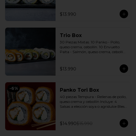
cebollín. 10 Envuelto Sésamo - 
Pimentón, queso crema, cebollín. 
Incluye: 3 Salsas a elección soya o 
$13.990
agridulce Bless + 2 palitos
Trio Box
30 Piezas Mixtas. 10 Panko - Pollo, 
queso crema, cebollín. 10 Envuelto 
Palta - Salmón, queso crema, cebollín. 
10 Envuelto Queso - Camarón, palta. 
Incluye: 3 Salsas a elección soya o 
agridulce Bless + 2 palitos
$13.990
-
6
%
Panko Tori Box
40 piezas Tempura - Rellenas de pollo, 
queso crema y cebollín Incluye: 4 
Salsas a elección soya o agridulce Bless 
+ 3 palitos
$14.990
$15.990