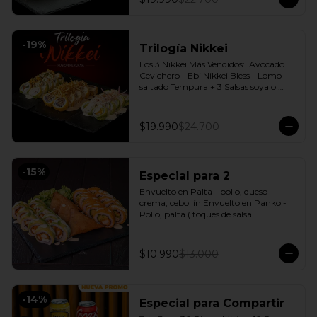
-
19
%
Trilogía Nikkei
Los 3 Nikkei Más Vendidos:  Avocado 
Cevichero - Ebi Nikkei Bless - Lomo 
saltado Tempura + 3 Salsas soya o 
dulce a elección.
$19.990
$24.700
-
15
%
Especial para 2
Envuelto en Palta - pollo, queso 
crema, cebollín Envuelto en Panko - 
Pollo, palta ( toques de salsa 
acevichada ) + 3 Empanadas - Pollo 
queso Incluye: 1 Salsa Agridulce Bless - 
2 Salsa soya
$10.990
$13.000
-
14
%
Especial para Compartir