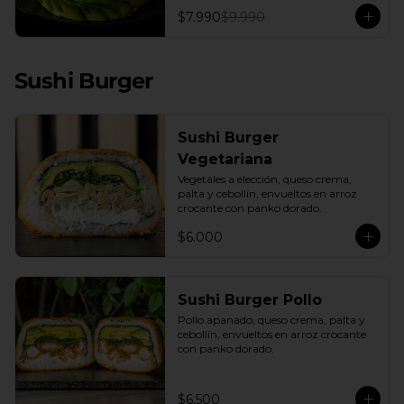
con una base de pepino fresco y palta 
$7.990
$9.990
cremosa, este plato es el equilibrio 
perfecto. Incluye: 1 Salsa de Soya 30ML
Sushi Burger
Sushi Burger
Vegetariana
Vegetales a elección, queso crema, 
palta y cebollín, envueltos en arroz 
crocante con panko dorado.
$6.000
Sushi Burger Pollo
Pollo apanado, queso crema, palta y 
cebollín, envueltos en arroz crocante 
con panko dorado.
$6.500