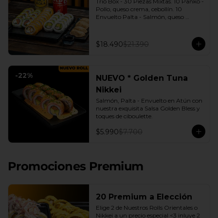
Trio Box - 30 Piezas Mixtas. 10 Panko - 
Pollo, queso crema, cebollín. 10 
Envuelto Palta - Salmón, queso 
crema, cebollín. 10 Envuelto Queso - 
Camarón, palta. | Gyozas a Elección | 
2 Bebidas Elección | 3 Salsas a Elección 
$18.490
$21.390
Soya o Agridulce Bless.
-
22
%
NUEVO * Golden Tuna
Nikkei
Salmón, Palta - Envuelto en Atún con 
nuestra exquisita Salsa Golden Bless y 
toques de ciboulette.
$5.990
$7.700
Promociones Premium
20 Premium a Elección
Elige 2 de Nuestros Rolls Orientales o 
Nikkei a un precio especial <3 inluye 2 