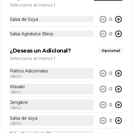
Ceviche Mediano
Seleccione al menos 1
Ceviche peruano con pescado blanco, 
salmón, camarón, cebolla morada, 
cilantro fresco y leche de tigre. Ideal 
Salsa de Soya
0
para 1 o 2 personas.
Salsa Agridulce Bless
0
$9.000
¿Deseas un Adicional?
Opcional
Ceviche Familiar
Seleccione al menos 1
Ceviche peruano con pescado blanco, 
salmón, camarón, cebolla morada, 
Palitos Adicionales
cilantro fresco y leche de tigre. Ideal 
0
+
$200
para compartir.
Wasabi
$14.000
0
+
$500
Jengibre
0
Hosomaki Rolls
+
$500
Salsa de soya
0
+
$500
Hosomaki Atún