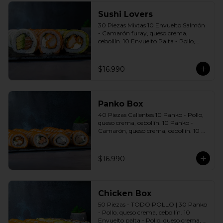
Sushi Lovers
30 Piezas Mixtas 10 Envuelto Salmón 
- Camarón furay, queso crema, 
cebollín. 10 Envuelto Palta - Pollo, 
queso crema, cebollín. 10 Envuelto 
Queso - Salmón, palta, cebollín. 
Incluye: 3 Salsas a elección soya o 
$16.990
agridulce Bless + 2 palitos
Panko Box
40 Piezas Calientes 10 Panko - Pollo, 
queso crema, cebollín. 10 Panko - 
Camarón, queso crema, cebollín. 10 
Panko - Salmón, queso crema, 
cebollín. 10 Panko - Champiñón, 
queso crema, cebollín. Incluye: 4 Salsas 
$16.990
a elección soya o agridulce Bless + 2 
palitos
Chicken Box
50 Piezas - TODO POLLO | 30 Panko 
- Pollo, queso crema, cebollín. 10 
Envuelto palta - Pollo, queso crema, 