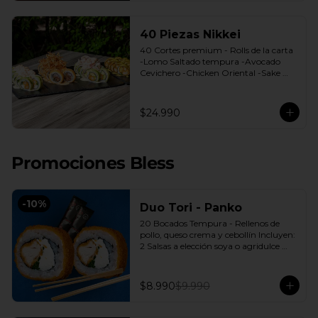
40 Piezas Nikkei
40 Cortes premium - Rolls de la carta 
-Lomo Saltado tempura -Avocado 
Cevichero -Chicken Oriental -Sake 
Nikkei Bless: 4 Salsas a elección soya o 
agridulce Bless + 3 palitos
$24.990
Promociones Bless
-
10
%
Duo Tori - Panko
20 Bocados Tempura - Rellenos de 
pollo, queso crema y cebollín Incluyen: 
2 Salsas a elección soya o agridulce 
Bless + 2 palitos
$8.990
$9.990