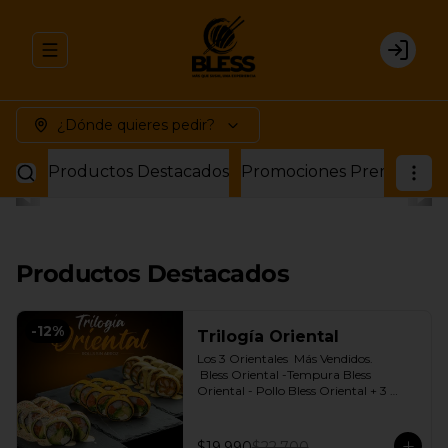
Abrir menu de navegación
Login
¿Dónde quieres pedir?
Productos Destacados
Promociones Premium
P
Productos Destacados
-
12
%
Trilogía Oriental
Los 3 Orientales  Más Vendidos.

 Bless Oriental -Tempura Bless 
Oriental - Pollo Bless Oriental + 3 
Salsas soya o dulce a elección.
$19.990
$22.700