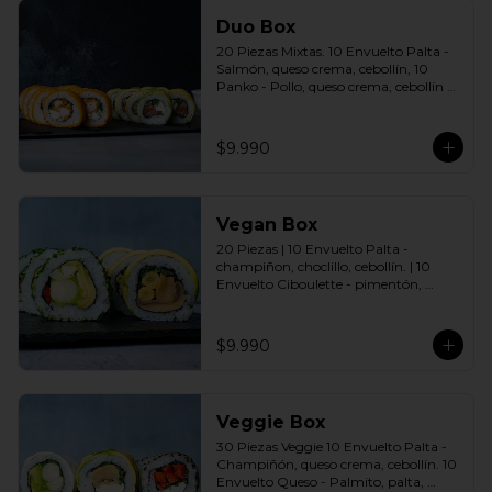
Duo Box
20 Piezas Mixtas. 10 Envuelto Palta - 
Salmón, queso crema, cebollín, 10 
Panko - Pollo, queso crema, cebollín 
Incluye: 2 Salsas a elección soya o 
agridulce Bless + 2 palitos
$9.990
Vegan Box
20 Piezas | 10 Envuelto Palta - 
champiñon, choclillo, cebollín. | 10 
Envuelto Ciboulette - pimentón, 
palmito, palta. Incluye: 2 Salsas a 
elección soya o agridulce Bless + 2 
palitos
$9.990
Veggie Box
30 Piezas Veggie 10 Envuelto Palta - 
Champiñón, queso crema, cebollín. 10 
Envuelto Queso - Palmito, palta, 