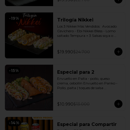
-
19
%
Trilogía Nikkei
Los 3 Nikkei Más Vendidos:  Avocado 
Cevichero - Ebi Nikkei Bless - Lomo 
saltado Tempura + 3 Salsas soya o 
dulce a elección.
$19.990
$24.700
-
15
%
Especial para 2
Envuelto en Palta - pollo, queso 
crema, cebollín Envuelto en Panko - 
Pollo, palta ( toques de salsa 
acevichada ) + 3 Empanadas - Pollo 
queso Incluye: 1 Salsa Agridulce Bless - 
2 Salsa soya
$10.990
$13.000
-
14
%
Especial para Compartir