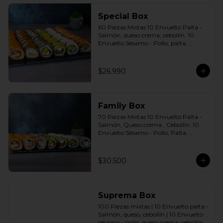
agridulce Bless + 4 palitos
Special Box
60 Piezas Mixtas 10 Envuelto Palta - 
Salmón, queso crema, cebollín. 10 
Envuelto Sésamo - Pollo, palta, 
cebollín. 10 Envuelto Queso - 
Camarón, palta cebollín. 10 Panko - 
Pollo, queso crema, cebollín. 10 Panko 
$26.990
- Champiñón, queso crema, cebollín. 
10 Futomaki furay - Salmón Incluye: 6 
Salsas a elección soya o agridulce Bless 
+ 5 palitos
Family Box
70 Piezas Mixtas 10 Envuelto Palta - 
Salmón, Queso crema , Cebollín. 10 
Envuelto Sésamo - Pollo, Palta, 
Cebollín. 10 Envuelto Queso - 
Camarón, Palta, Cebollín. 10 Envuelto 
Ciboulette - Camarón, queso crema, 
$30.500
cebollín. 10 Panko - Pollo, Queso 
crema, Cebollín. 10 Panko - Camarón, 
queso crema, cebollín. 10 Panko - 
Salmón, queso crema, cebollÍn Incluye: 
Suprema Box
7 Salsas a elección soya o agridulce 
Bless + 6 palitos
100 Piezas mixtas | 10 Envuelto palta - 
Salmón, queso, cebollín | 10 Envuelto 
sésamo - pollo, queso crema, cebollín. | 