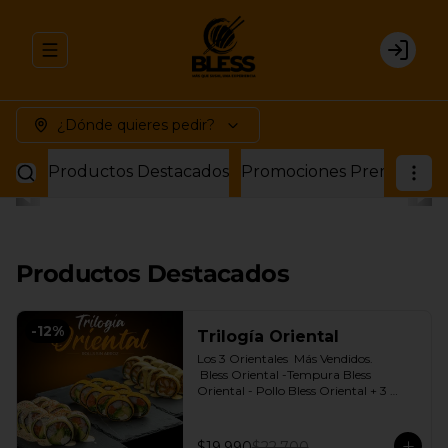
Abrir menu de navegación
Login
¿Dónde quieres pedir?
Productos Destacados
Promociones Premium
P
Productos Destacados
-
12
%
Trilogía Oriental
Los 3 Orientales  Más Vendidos.

 Bless Oriental -Tempura Bless 
Oriental - Pollo Bless Oriental + 3 
Salsas soya o dulce a elección.
$19.990
$22.700