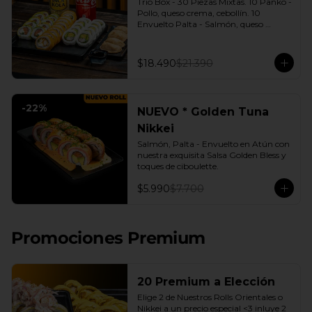
Trio Box - 30 Piezas Mixtas. 10 Panko - 
Pollo, queso crema, cebollín. 10 
Envuelto Palta - Salmón, queso 
crema, cebollín. 10 Envuelto Queso - 
Camarón, palta. | Gyozas a Elección | 
2 Bebidas Elección | 3 Salsas a Elección 
$18.490
$21.390
Soya o Agridulce Bless.
-
22
%
NUEVO * Golden Tuna
Nikkei
Salmón, Palta - Envuelto en Atún con 
nuestra exquisita Salsa Golden Bless y 
toques de ciboulette.
$5.990
$7.700
Promociones Premium
20 Premium a Elección
Elige 2 de Nuestros Rolls Orientales o 
Nikkei a un precio especial <3 inluye 2 