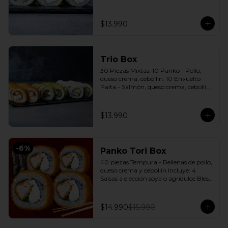
cebollín. 10 Envuelto Sésamo - 
Pimentón, queso crema, cebollín. 
Incluye: 3 Salsas a elección soya o 
$13.990
agridulce Bless + 2 palitos
Trio Box
30 Piezas Mixtas. 10 Panko - Pollo, 
queso crema, cebollín. 10 Envuelto 
Palta - Salmón, queso crema, cebollín. 
10 Envuelto Queso - Camarón, palta. 
Incluye: 3 Salsas a elección soya o 
agridulce Bless + 2 palitos
$13.990
-
6
%
Panko Tori Box
40 piezas Tempura - Rellenas de pollo, 
queso crema y cebollín Incluye: 4 
Salsas a elección soya o agridulce Bless 
+ 3 palitos
$14.990
$15.990