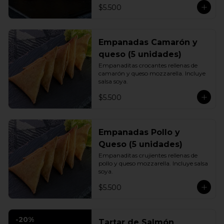
$5.500
Empanadas Camarón y
queso (5 unidades)
Empanaditas crocantes rellenas de 
camarón y queso mozzarella. Incluye 
salsa soya.
$5.500
Empanadas Pollo y
Queso (5 unidades)
Empanaditas crujientes rellenas de 
pollo y queso mozzarella. Incluye salsa 
soya.
$5.500
-
20
%
Tartar de Salmón