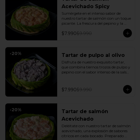
Acevichado Spicy
Sumérgete en el intenso sabor de 
nuestro tartar de salmón con un toque 
picante. La frescura del pepino y la 
suavidad de la palta se combinan con 
$7.990
$9.990
la explosión de la salsa spicy, creando 
un plato vibrante y lleno de sabor que 
cautivará tus sentidos. Incluye: 1 Salsa 
de soya
-
20
%
Tartar de pulpo al olivo
Disfruta de nuestro exquisito tartar, 
que combina tiernos trozos de pulpo y 
pepino con el sabor intenso de la salsa 
al olivo. Este plato se sirve sobre una 
fresca base de palta, creando una 
experiencia única de sabor y textura.
$7.990
$9.990
-
20
%
Tartar de salmón
Acevichado
Deléitate con nuestro tartar de salmón 
acevichado, una explosión de sabores 
cítricos en cada bocado. Preparado 