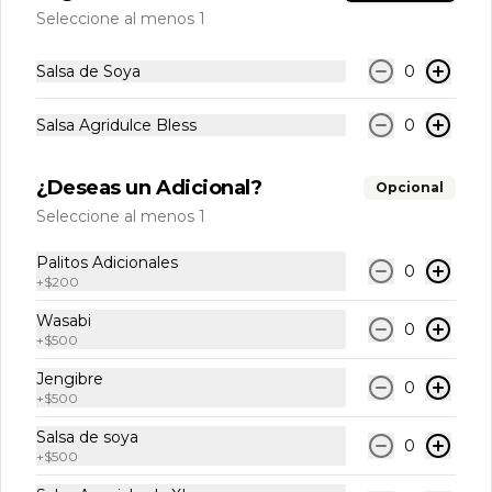
Ceviche Mediano
Seleccione al menos 1
Ceviche peruano con pescado blanco, 
salmón, camarón, cebolla morada, 
cilantro fresco y leche de tigre. Ideal 
Salsa de Soya
0
para 1 o 2 personas.
Salsa Agridulce Bless
0
$9.000
¿Deseas un Adicional?
Opcional
Ceviche Familiar
Seleccione al menos 1
Ceviche peruano con pescado blanco, 
salmón, camarón, cebolla morada, 
Palitos Adicionales
cilantro fresco y leche de tigre. Ideal 
0
+
$200
para compartir.
Wasabi
$14.000
0
+
$500
Jengibre
0
Hosomaki Rolls
+
$500
Salsa de soya
0
+
$500
Hosomaki Atún