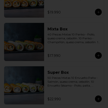
cebollín. 10 Envuelto Sésamo - Pollo, 
queso crema, cebollín. Incluye: 5 Salsas 
a elección soya o agridulce Bless + 3 
$19.990
palitos
Mixta Box
40 Piezas Mixtas 10 Panko - Pollo, 
queso crema, cebollín. 10 Panko - 
Champiñón, queso crema, cebollín. 10 
Envuelto Palta - Pollo, queso crema, 
cebollín. 10 Envuelto Queso - Salmón, 
palta, cebollín. Incluye: 2 Salsa soya 2 
$17.990
Salsa agridulce Bless 3 palitos
Super Box
50 Piezas Mixtas 10 Envuelto Palta - 
Salmón, queso crema, cebollín. 10 
Envuelto Sésamo - Pollo, palta, 
cebollín. 10 Envuelto Queso - 
Camarón, palta, cebollín. 10 Panko - 
Pollo, queso crema, cebollín. 10 Panko 
$22.990
- Camarón, queso crema, cebollín 
Incluye: 5 Salsas a elección soya o 