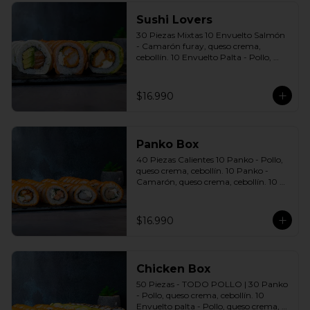
Sushi Lovers
30 Piezas Mixtas 10 Envuelto Salmón 
- Camarón furay, queso crema, 
cebollín. 10 Envuelto Palta - Pollo, 
queso crema, cebollín. 10 Envuelto 
Queso - Salmón, palta, cebollín. 
Incluye: 3 Salsas a elección soya o 
$16.990
agridulce Bless + 2 palitos
Panko Box
40 Piezas Calientes 10 Panko - Pollo, 
queso crema, cebollín. 10 Panko - 
Camarón, queso crema, cebollín. 10 
Panko - Salmón, queso crema, 
cebollín. 10 Panko - Champiñón, 
queso crema, cebollín. Incluye: 4 Salsas 
$16.990
a elección soya o agridulce Bless + 2 
palitos
Chicken Box
50 Piezas - TODO POLLO | 30 Panko 
- Pollo, queso crema, cebollín. 10 
Envuelto palta - Pollo, queso crema, 