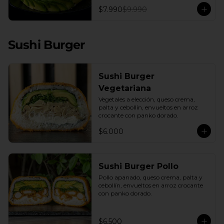
con una base de pepino fresco y palta 
$7.990
$9.990
cremosa, este plato es el equilibrio 
perfecto. Incluye: 1 Salsa de Soya 30ML
Sushi Burger
Sushi Burger
Vegetariana
Vegetales a elección, queso crema, 
palta y cebollín, envueltos en arroz 
crocante con panko dorado.
$6.000
Sushi Burger Pollo
Pollo apanado, queso crema, palta y 
cebollín, envueltos en arroz crocante 
con panko dorado.
$6.500