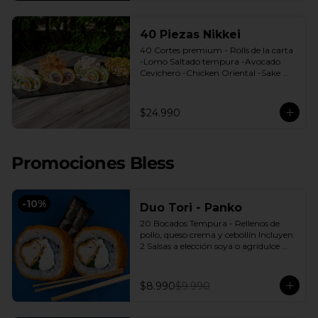
40 Piezas Nikkei
40 Cortes premium - Rolls de la carta 
-Lomo Saltado tempura -Avocado 
Cevichero -Chicken Oriental -Sake 
Nikkei Bless: 4 Salsas a elección soya o 
agridulce Bless + 3 palitos
$24.990
Promociones Bless
-
10
%
Duo Tori - Panko
20 Bocados Tempura - Rellenos de 
pollo, queso crema y cebollín Incluyen: 
2 Salsas a elección soya o agridulce 
Bless + 2 palitos
$8.990
$9.990