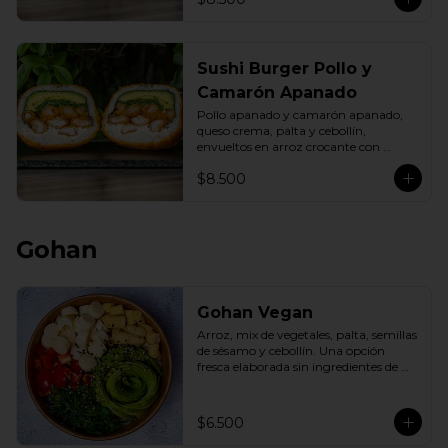
Sushi Burger Pollo y
Camarón Apanado
Pollo apanado y camarón apanado, 
queso crema, palta y cebollín, 
envueltos en arroz crocante con 
panko dorado.
$8.500
Gohan
Gohan Vegan
Arroz, mix de vegetales, palta, semillas 
de sésamo y cebollín. Una opción 
fresca elaborada sin ingredientes de 
origen animal.
$6.500