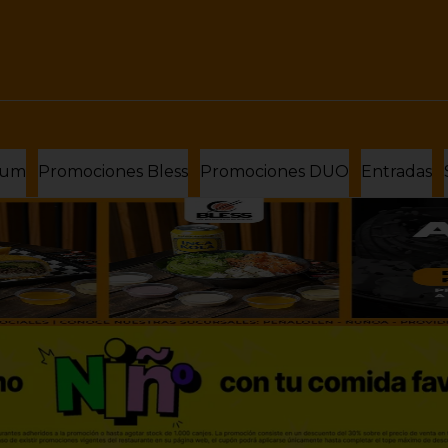
ium
Promociones Bless
Promociones DUO
Entradas