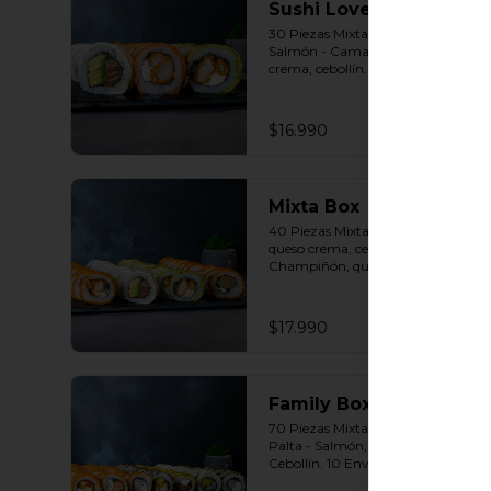
Sushi Lovers
30 Piezas Mixtas 10 Envuelto 
Salmón - Camarón furay, queso 
crema, cebollín. 10 Envuelto Palta 
- Pollo, queso crema, cebollín. 10 
Envuelto Queso - Salmón, palta, 
cebollín. Incluye: 3 Salsas a 
$16.990
elección soya o agridulce Bless + 2 
palitos
Mixta Box
40 Piezas Mixtas 10 Panko - Pollo, 
queso crema, cebollín. 10 Panko - 
Champiñón, queso crema, 
cebollín. 10 Envuelto Palta - Pollo, 
queso crema, cebollín. 10 Envuelto 
Queso - Salmón, palta, cebollín. 
$17.990
Incluye: 2 Salsa soya 2 Salsa 
agridulce Bless 3 palitos
Family Box
70 Piezas Mixtas 10 Envuelto 
Palta - Salmón, Queso crema , 
Cebollín. 10 Envuelto Sésamo - 
Pollo, Palta, Cebollín. 10 Envuelto 