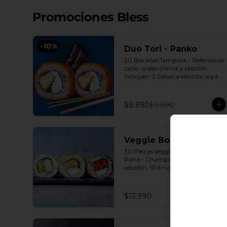
Promociones Bless
-
10
%
Duo Tori - Panko
20 Bocados Tempura - Rellenos de 
pollo, queso crema y cebollín 
Incluyen: 2 Salsas a elección soya o 
agridulce Bless + 2 palitos
$8.990
$9.990
Veggie Box
30 Piezas Veggie 10 Envuelto 
Palta - Champiñón, queso crema, 
cebollín. 10 Envuelto Queso - 
Palmito, palta, cebollín. 10 
Envuelto Sésamo - Pimentón, 
queso crema, cebollín. Incluye: 3 
$13.990
Salsas a elección soya o agridulce 
Bless + 2 palitos