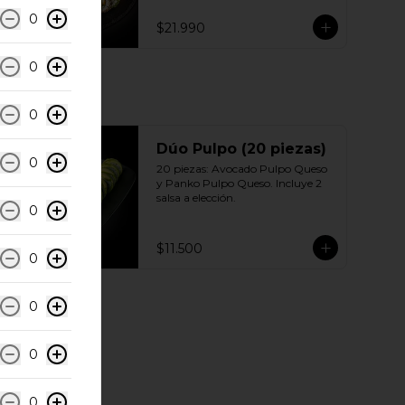
Sésamo - Pollo, queso crema 
0
cebollín 10 | Ciboulette - Pollo, 
$21.990
queso crema, cebollín 10 | Panko - 
Pollo, queso crema, cebollín 
Incluye: 5 Salsas a elección soya o 
0
agridulce Bless + 3 palitos
0
Dúo Pulpo (20 piezas)
0
20 piezas: Avocado Pulpo Queso 
y Panko Pulpo Queso. Incluye 2 
salsa a elección.
0
$11.500
0
0
0
0