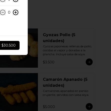
0
Gyozas Pollo (5
unidades)
r
$30.500
Gyozas japonesas rellenas de pollo, 
cocidas al vapor y doradas a la 
plancha. Incluye salsa de soya.
$3.500
Camarón Apanado (5
unidades)
Camarones apanados en panko 
crujiente, servidos con salsa soya.
$5.000