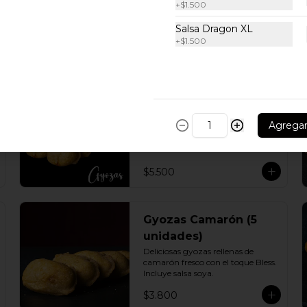
+
$1.500
Salsa Dragon XL
+
$1.500
Gyozas Pollo - Cerdo
10 unidades
Agrega
Mix de 5 gyozas de pollo y 5 de 
cerdo. Incluye 2 salsas de soya.
$5.500
Gyozas Camarón (5
unidades)
Deliciosas gyozas rellenas de 
camarón fresco con el toque Bless. 
Incluye salsa soya.
$3.800