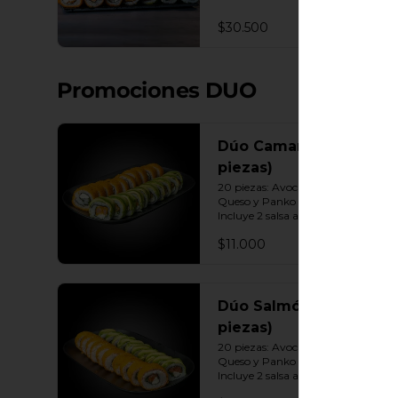
Queso - Camarón, Palta, Cebollín. 
10 Envuelto Ciboulette - 
$30.500
Camarón, queso crema, cebollín. 
10 Panko - Pollo, Queso crema, 
Cebollín. 10 Panko - Camarón, 
queso crema, cebollín. 10 Panko - 
Promociones DUO
Salmón, queso crema, cebollÍn 
Incluye: 7 Salsas a elección soya o 
agridulce Bless + 6 palitos
Dúo Camarón (20
piezas)
20 piezas: Avocado Camarón 
Queso y Panko Camarón Queso. 
Incluye 2 salsa a elección.
$11.000
Dúo Salmón (20
piezas)
20 piezas: Avocado Salmón 
Queso y Panko Salmón Queso. 
Incluye 2 salsa a elección.