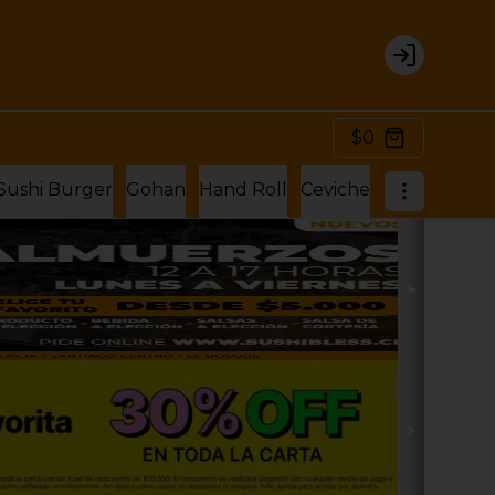
Login
$0
Sushi Burger
Gohan
Hand Roll
Ceviche
Hosomaki Ro