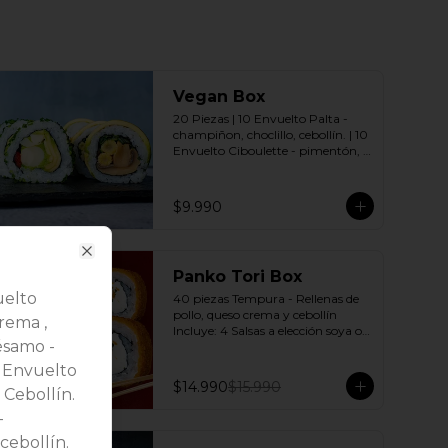
Vegan Box
20 Piezas | 10 Envuelto Palta - 
champiñon, choclillo, cebollín. | 10 
Envuelto Ciboulette - pimentón, 
palmito, palta. Incluye: 2 Salsas a 
elección soya o agridulce Bless + 2 
palitos
$9.990
Close
-
6
%
Panko Tori Box
uelto
40 piezas Tempura - Rellenas de 
pollo, queso crema y cebollín 
rema ,
Incluye: 4 Salsas a elección soya o 
ésamo -
agridulce Bless + 3 palitos
10 Envuelto
$14.990
$15.990
 Cebollín.
-
cebollín.