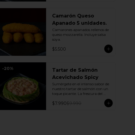
Camarón Queso
Apanado 5 unidades.
Camarones apanados rellenos de 
queso mozzarella. Incluye salsa 
soya.
$5.500
-
20
%
Tartar de Salmón
Acevichado Spicy
Sumérgete en el intenso sabor de 
nuestro tartar de salmón con un 
toque picante. La frescura del 
pepino y la suavidad de la palta se 
$7.990
$9.990
combinan con la explosión de la 
salsa spicy, creando un plato 
vibrante y lleno de sabor que 
cautivará tus sentidos. Incluye: 1 
Salsa de soya