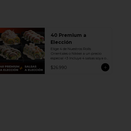
40 Premium a
Elección
Elige 4 de Nuestros Rolls 
Orientales o Nikkei a un precio 
especial <3 Incluye 4 salsas soya o 
dulce a elección.

$26.990
(Promoción no incluye - Roll 
Cevichero)