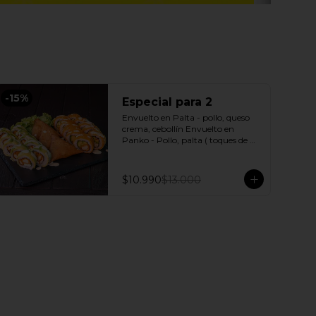
-
15
%
Especial para 2
Envuelto en Palta - pollo, queso 
crema, cebollín Envuelto en 
Panko - Pollo, palta ( toques de 
salsa acevichada ) + 3 Empanadas 
- Pollo queso Incluye: 1 Salsa 
Agridulce Bless - 2 Salsa soya
$10.990
$13.000