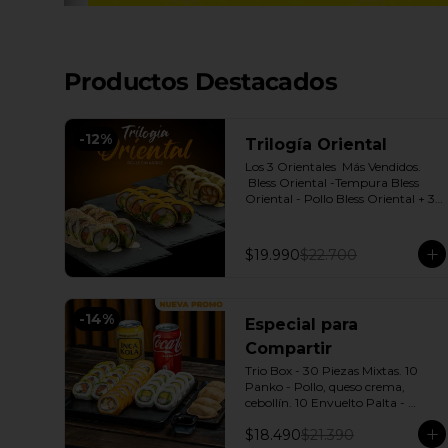
Productos Destacados
-
12
%
Trilogía Oriental
Los 3 Orientales  Más Vendidos.

 Bless Oriental -Tempura Bless 
Oriental - Pollo Bless Oriental + 3 
Salsas soya o dulce a elección.
$19.990
$22.700
-
14
%
Especial para
Compartir
Trio Box - 30 Piezas Mixtas. 10 
Panko - Pollo, queso crema, 
cebollín. 10 Envuelto Palta - 
Salmón, queso crema, cebollín. 10 
$18.490
$21.390
Envuelto Queso - Camarón, palta. 