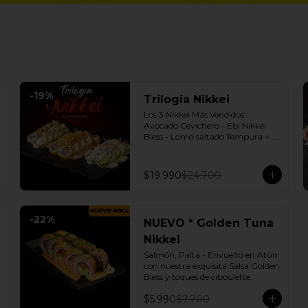
-
19
%
Trilogía Nikkei
Los 3 Nikkei Más Vendidos:  
Avocado Cevichero - Ebi Nikkei 
Bless - Lomo saltado Tempura + 3 
Salsas soya o dulce a elección.
$19.990
$24.700
-
22
%
NUEVO * Golden Tuna
Nikkei
Salmón, Palta - Envuelto en Atún 
con nuestra exquisita Salsa Golden 
Bless y toques de ciboulette.
$5.990
$7.700