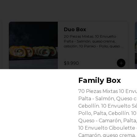
Duo Box
20 Piezas Mixtas. 10 Envuelto 
Palta - Salmón, queso crema, 
cebollín, 10 Panko - Pollo, queso 
crema, cebollín Incluye: 2 Salsas a 
elección soya o agridulce Bless + 2 
palitos
$9.990
Family Box
Trio Box
70 Piezas Mixtas 10 Env
30 Piezas Mixtas. 10 Panko - 
Pollo, queso crema, cebollín. 10 
Palta - Salmón, Queso c
Envuelto Palta - Salmón, queso 
Cebollín. 10 Envuelto S
crema, cebollín. 10 Envuelto 
Queso - Camarón, palta. Incluye: 
Pollo, Palta, Cebollín. 
3 Salsas a elección soya o agridulce 
$13.990
Queso - Camarón, Palta,
Bless + 2 palitos
10 Envuelto Ciboulette 
Camarón, queso crema, 