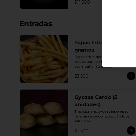
$11.500
Entradas
Papas Fritas 400
gramos.
Papas fritas doradas y crujientes, 
ideales para compartir o 
acompañar tu pedido.
$3.500
Gyozas Cerdo (5
unidades)
Tradicionales gyozas japonesas 
rellenas de cerdo jugoso. Incluye 
salsa soya.
$3.500