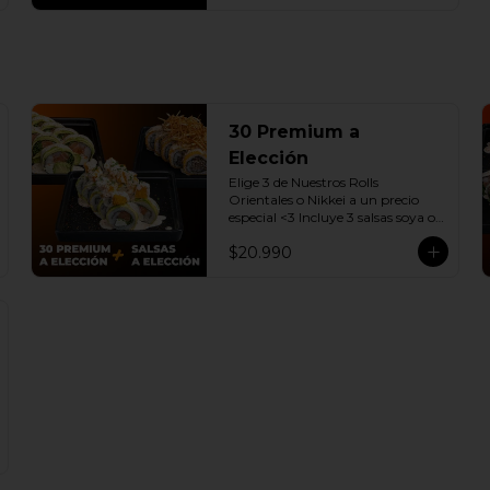
30 Premium a
Elección
Elige 3 de Nuestros Rolls 
Orientales o Nikkei a un precio 
especial <3 Incluye 3 salsas soya o 
dulce a elección.

$20.990
(Promoción no incluye - Roll 
Cevichero)