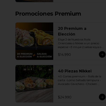
| Gyozas a Elección | 2 Bebidas 
Elección | 3 Salsas a Elección Soya 
o Agridulce Bless.
Promociones Premium
20 Premium a
Elección
Elige 2 de Nuestros Rolls 
Orientales o Nikkei a un precio 
especial <3 inluye 2 salsas soya o 
dulce.

$14.990
(Promoción no incluye - Roll 
Cevichero)
40 Piezas Nikkei
40 Cortes premium - Rolls de la 
carta -Lomo Saltado tempura -
Avocado Cevichero -Chicken 
Oriental -Sake Nikkei Bless: 4 
Salsas a elección soya o agridulce 
Bless + 3 palitos
$24.990