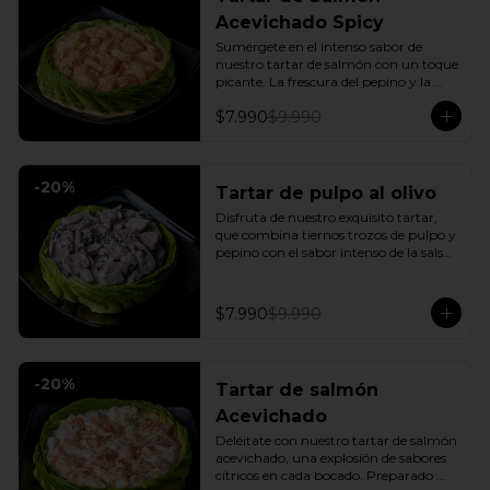
Acevichado Spicy
Sumérgete en el intenso sabor de 
nuestro tartar de salmón con un toque 
picante. La frescura del pepino y la 
suavidad de la palta se combinan con 
$7.990
$9.990
la explosión de la salsa spicy, creando 
un plato vibrante y lleno de sabor que 
cautivará tus sentidos. Incluye: 1 Salsa 
de soya
-
20
%
Tartar de pulpo al olivo
Disfruta de nuestro exquisito tartar, 
que combina tiernos trozos de pulpo y 
pepino con el sabor intenso de la salsa 
al olivo. Este plato se sirve sobre una 
fresca base de palta, creando una 
experiencia única de sabor y textura.
$7.990
$9.990
-
20
%
Tartar de salmón
Acevichado
Deléitate con nuestro tartar de salmón 
acevichado, una explosión de sabores 
cítricos en cada bocado. Preparado 