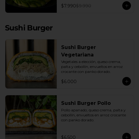
con una base de pepino fresco y palta 
$7.990
$9.990
cremosa, este plato es el equilibrio 
perfecto. Incluye: 1 Salsa de Soya 30ML
Sushi Burger
Sushi Burger
Vegetariana
Vegetales a elección, queso crema, 
palta y cebollín, envueltos en arroz 
crocante con panko dorado.
$6.000
Sushi Burger Pollo
Pollo apanado, queso crema, palta y 
cebollín, envueltos en arroz crocante 
con panko dorado.
$6.500