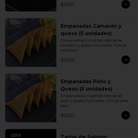
$5.500
Empanadas Camarón y
queso (5 unidades)
Empanaditas crocantes rellenas de 
camarón y queso mozzarella. Incluye 
salsa soya.
$5.500
Empanadas Pollo y
Queso (5 unidades)
Empanaditas crujientes rellenas de 
pollo y queso mozzarella. Incluye salsa 
soya.
$5.500
-
20
%
Tartar de Salmón