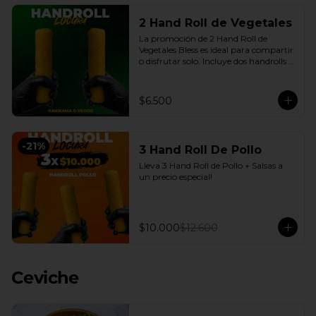
2 Hand Roll de Vegetales
La promoción de 2 Hand Roll de 
Vegetales Bless es ideal para compartir 
o disfrutar solo. Incluye dos handrolls 
de vegetales con queso crema y 
cebollín fresco, envueltos en arroz 
apanado en panko crocante, más 
$6.500
salsas a elección. Una opción práctica, 
sabrosa y conveniente, disponible en 
nuestro delivery en Santiago con la 
calidad de Sushi Bless.
-
21
%
3 Hand Roll De Pollo
Lleva 3 Hand Roll de Pollo + Salsas a 
un precio especial!
$10.000
$12.600
Ceviche