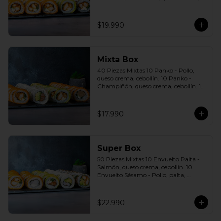
cebollín. 10 Envuelto Sésamo - Pollo, 
queso crema, cebollín. Incluye: 5 Salsas 
a elección soya o agridulce Bless + 3 
$19.990
palitos
Mixta Box
40 Piezas Mixtas 10 Panko - Pollo, 
queso crema, cebollín. 10 Panko - 
Champiñón, queso crema, cebollín. 10 
Envuelto Palta - Pollo, queso crema, 
cebollín. 10 Envuelto Queso - Salmón, 
palta, cebollín. Incluye: 2 Salsa soya 2 
$17.990
Salsa agridulce Bless 3 palitos
Super Box
50 Piezas Mixtas 10 Envuelto Palta - 
Salmón, queso crema, cebollín. 10 
Envuelto Sésamo - Pollo, palta, 
cebollín. 10 Envuelto Queso - 
Camarón, palta, cebollín. 10 Panko - 
Pollo, queso crema, cebollín. 10 Panko 
$22.990
- Camarón, queso crema, cebollín 
Incluye: 5 Salsas a elección soya o 