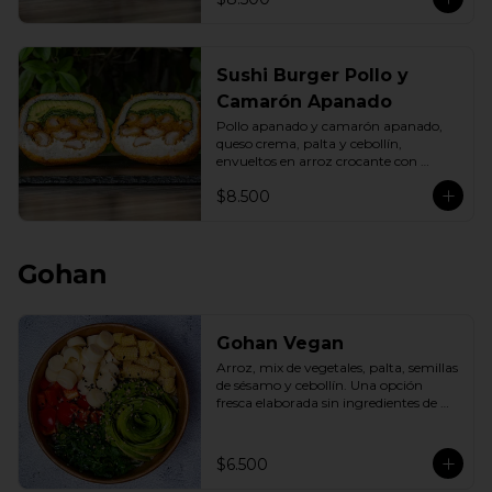
Sushi Burger Pollo y
Camarón Apanado
Pollo apanado y camarón apanado, 
queso crema, palta y cebollín, 
envueltos en arroz crocante con 
panko dorado.
$8.500
Gohan
Gohan Vegan
Arroz, mix de vegetales, palta, semillas 
de sésamo y cebollín. Una opción 
fresca elaborada sin ingredientes de 
origen animal.
$6.500