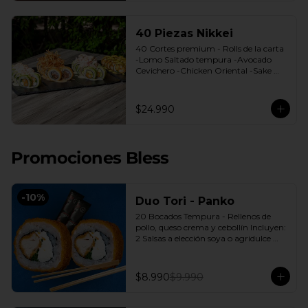
40 Piezas Nikkei
40 Cortes premium - Rolls de la carta 
-Lomo Saltado tempura -Avocado 
Cevichero -Chicken Oriental -Sake 
Nikkei Bless: 4 Salsas a elección soya o 
agridulce Bless + 3 palitos
$24.990
Promociones Bless
-
10
%
Duo Tori - Panko
20 Bocados Tempura - Rellenos de 
pollo, queso crema y cebollín Incluyen: 
2 Salsas a elección soya o agridulce 
Bless + 2 palitos
$8.990
$9.990