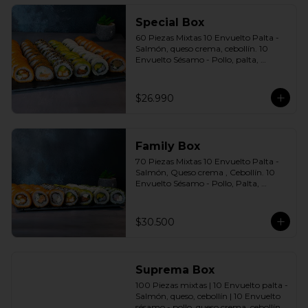
agridulce Bless + 4 palitos
Special Box
60 Piezas Mixtas 10 Envuelto Palta - 
Salmón, queso crema, cebollín. 10 
Envuelto Sésamo - Pollo, palta, 
cebollín. 10 Envuelto Queso - 
Camarón, palta cebollín. 10 Panko - 
Pollo, queso crema, cebollín. 10 Panko 
$26.990
- Champiñón, queso crema, cebollín. 
10 Futomaki furay - Salmón Incluye: 6 
Salsas a elección soya o agridulce Bless 
+ 5 palitos
Family Box
70 Piezas Mixtas 10 Envuelto Palta - 
Salmón, Queso crema , Cebollín. 10 
Envuelto Sésamo - Pollo, Palta, 
Cebollín. 10 Envuelto Queso - 
Camarón, Palta, Cebollín. 10 Envuelto 
Ciboulette - Camarón, queso crema, 
$30.500
cebollín. 10 Panko - Pollo, Queso 
crema, Cebollín. 10 Panko - Camarón, 
queso crema, cebollín. 10 Panko - 
Salmón, queso crema, cebollÍn Incluye: 
Suprema Box
7 Salsas a elección soya o agridulce 
Bless + 6 palitos
100 Piezas mixtas | 10 Envuelto palta - 
Salmón, queso, cebollín | 10 Envuelto 
sésamo - pollo, queso crema, cebollín. | 