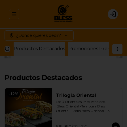
Abrir menu de navegación
Login
¿Dónde quieres pedir?
Productos Destacados
Promociones Premium
P
Productos Destacados
-
12
%
Trilogía Oriental
Los 3 Orientales  Más Vendidos.

 Bless Oriental -Tempura Bless 
Oriental - Pollo Bless Oriental + 3 
Salsas soya o dulce a elección.
$19.990
$22.700