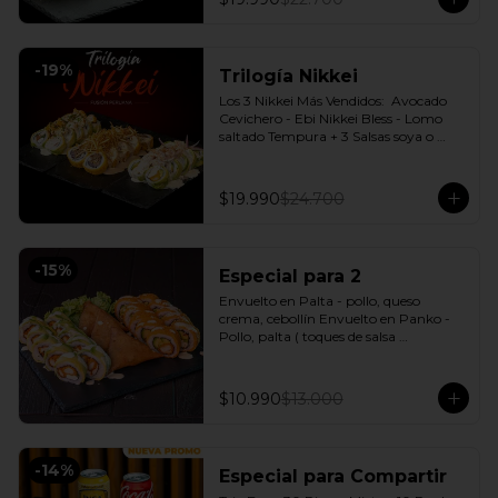
-
19
%
Trilogía Nikkei
Los 3 Nikkei Más Vendidos:  Avocado 
Cevichero - Ebi Nikkei Bless - Lomo 
saltado Tempura + 3 Salsas soya o 
dulce a elección.
$19.990
$24.700
-
15
%
Especial para 2
Envuelto en Palta - pollo, queso 
crema, cebollín Envuelto en Panko - 
Pollo, palta ( toques de salsa 
acevichada ) + 3 Empanadas - Pollo 
queso Incluye: 1 Salsa Agridulce Bless - 
2 Salsa soya
$10.990
$13.000
-
14
%
Especial para Compartir