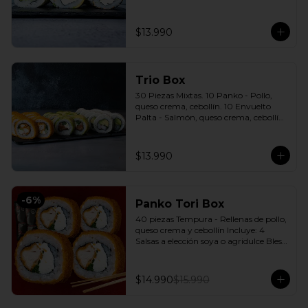
cebollín. 10 Envuelto Sésamo - 
Pimentón, queso crema, cebollín. 
Incluye: 3 Salsas a elección soya o 
$13.990
agridulce Bless + 2 palitos
Trio Box
30 Piezas Mixtas. 10 Panko - Pollo, 
queso crema, cebollín. 10 Envuelto 
Palta - Salmón, queso crema, cebollín. 
10 Envuelto Queso - Camarón, palta. 
Incluye: 3 Salsas a elección soya o 
agridulce Bless + 2 palitos
$13.990
-
6
%
Panko Tori Box
40 piezas Tempura - Rellenas de pollo, 
queso crema y cebollín Incluye: 4 
Salsas a elección soya o agridulce Bless 
+ 3 palitos
$14.990
$15.990