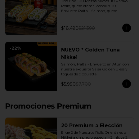
Trio Box - 30 Piezas Mixtas. 10 Panko - 
Pollo, queso crema, cebollín. 10 
Envuelto Palta - Salmón, queso 
crema, cebollín. 10 Envuelto Queso - 
Camarón, palta. | Gyozas a Elección | 
2 Bebidas Elección | 3 Salsas a Elección 
$18.490
$21.390
Soya o Agridulce Bless.
-
22
%
NUEVO * Golden Tuna
Nikkei
Salmón, Palta - Envuelto en Atún con 
nuestra exquisita Salsa Golden Bless y 
toques de ciboulette.
$5.990
$7.700
Promociones Premium
20 Premium a Elección
Elige 2 de Nuestros Rolls Orientales o 
Nikkei a un precio especial <3 inluye 2 