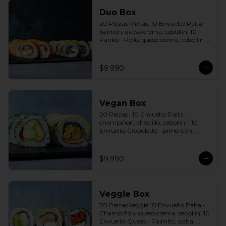
Duo Box
20 Piezas Mixtas. 10 Envuelto Palta - 
Salmón, queso crema, cebollín, 10 
Panko - Pollo, queso crema, cebollín 
Incluye: 2 Salsas a elección soya o 
agridulce Bless + 2 palitos
$9.990
Vegan Box
20 Piezas | 10 Envuelto Palta - 
champiñon, choclillo, cebollín. | 10 
Envuelto Ciboulette - pimentón, 
palmito, palta. Incluye: 2 Salsas a 
elección soya o agridulce Bless + 2 
palitos
$9.990
Veggie Box
30 Piezas Veggie 10 Envuelto Palta - 
Champiñón, queso crema, cebollín. 10 
Envuelto Queso - Palmito, palta, 