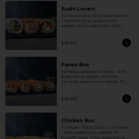
Sushi Lovers
30 Piezas Mixtas 10 Envuelto Salmón 
- Camarón furay, queso crema, 
cebollín. 10 Envuelto Palta - Pollo, 
queso crema, cebollín. 10 Envuelto 
Queso - Salmón, palta, cebollín. 
Incluye: 3 Salsas a elección soya o 
$16.990
agridulce Bless + 2 palitos
Panko Box
40 Piezas Calientes 10 Panko - Pollo, 
queso crema, cebollín. 10 Panko - 
Camarón, queso crema, cebollín. 10 
Panko - Salmón, queso crema, 
cebollín. 10 Panko - Champiñón, 
queso crema, cebollín. Incluye: 4 Salsas 
$16.990
a elección soya o agridulce Bless + 2 
palitos
Chicken Box
50 Piezas - TODO POLLO | 30 Panko 
- Pollo, queso crema, cebollín. 10 
Envuelto palta - Pollo, queso crema, 