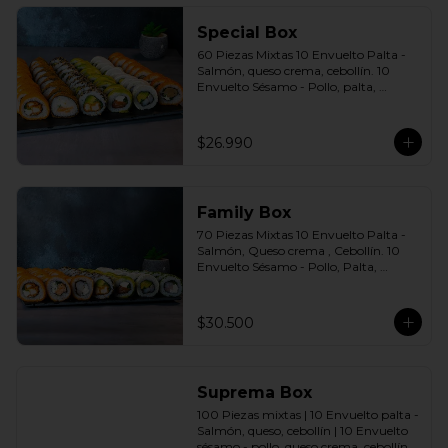
agridulce Bless + 4 palitos
Special Box
60 Piezas Mixtas 10 Envuelto Palta - 
Salmón, queso crema, cebollín. 10 
Envuelto Sésamo - Pollo, palta, 
cebollín. 10 Envuelto Queso - 
Camarón, palta cebollín. 10 Panko - 
Pollo, queso crema, cebollín. 10 Panko 
$26.990
- Champiñón, queso crema, cebollín. 
10 Futomaki furay - Salmón Incluye: 6 
Salsas a elección soya o agridulce Bless 
+ 5 palitos
Family Box
70 Piezas Mixtas 10 Envuelto Palta - 
Salmón, Queso crema , Cebollín. 10 
Envuelto Sésamo - Pollo, Palta, 
Cebollín. 10 Envuelto Queso - 
Camarón, Palta, Cebollín. 10 Envuelto 
Ciboulette - Camarón, queso crema, 
$30.500
cebollín. 10 Panko - Pollo, Queso 
crema, Cebollín. 10 Panko - Camarón, 
queso crema, cebollín. 10 Panko - 
Salmón, queso crema, cebollÍn Incluye: 
Suprema Box
7 Salsas a elección soya o agridulce 
Bless + 6 palitos
100 Piezas mixtas | 10 Envuelto palta - 
Salmón, queso, cebollín | 10 Envuelto 
sésamo - pollo, queso crema, cebollín. | 