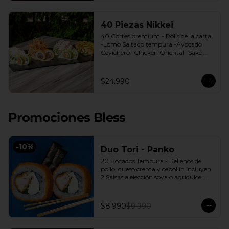
40 Piezas Nikkei
40 Cortes premium - Rolls de la carta 
-Lomo Saltado tempura -Avocado 
Cevichero -Chicken Oriental -Sake 
Nikkei Bless: 4 Salsas a elección soya o 
agridulce Bless + 3 palitos
$24.990
Promociones Bless
-
10
%
Duo Tori - Panko
20 Bocados Tempura - Rellenos de 
pollo, queso crema y cebollín Incluyen: 
2 Salsas a elección soya o agridulce 
Bless + 2 palitos
$8.990
$9.990