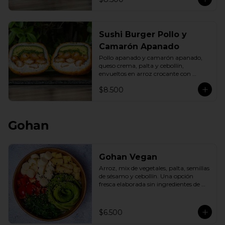
Sushi Burger Pollo y
Camarón Apanado
Pollo apanado y camarón apanado, 
queso crema, palta y cebollín, 
envueltos en arroz crocante con 
panko dorado.
$8.500
Gohan
Gohan Vegan
Arroz, mix de vegetales, palta, semillas 
de sésamo y cebollín. Una opción 
fresca elaborada sin ingredientes de 
origen animal.
$6.500