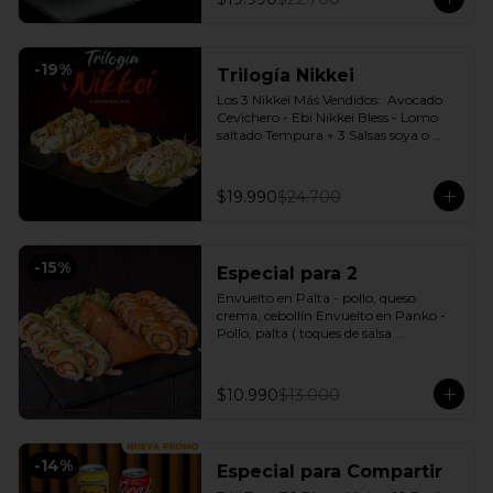
-
19
%
Trilogía Nikkei
Los 3 Nikkei Más Vendidos:  Avocado 
Cevichero - Ebi Nikkei Bless - Lomo 
saltado Tempura + 3 Salsas soya o 
dulce a elección.
$19.990
$24.700
-
15
%
Especial para 2
Envuelto en Palta - pollo, queso 
crema, cebollín Envuelto en Panko - 
Pollo, palta ( toques de salsa 
acevichada ) + 3 Empanadas - Pollo 
queso Incluye: 1 Salsa Agridulce Bless - 
2 Salsa soya
$10.990
$13.000
-
14
%
Especial para Compartir