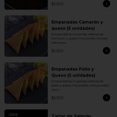
$5.500
Empanadas Camarón y
queso (5 unidades)
Empanaditas crocantes rellenas de 
camarón y queso mozzarella. Incluye 
salsa soya.
$5.500
Empanadas Pollo y
Queso (5 unidades)
Empanaditas crujientes rellenas de 
pollo y queso mozzarella. Incluye salsa 
soya.
$5.500
-
20
%
Tartar de Salmón