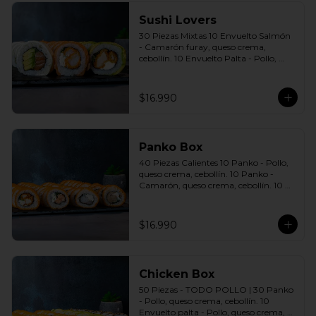
Sushi Lovers
30 Piezas Mixtas 10 Envuelto Salmón 
- Camarón furay, queso crema, 
cebollín. 10 Envuelto Palta - Pollo, 
queso crema, cebollín. 10 Envuelto 
Queso - Salmón, palta, cebollín. 
Incluye: 3 Salsas a elección soya o 
$16.990
agridulce Bless + 2 palitos
Panko Box
40 Piezas Calientes 10 Panko - Pollo, 
queso crema, cebollín. 10 Panko - 
Camarón, queso crema, cebollín. 10 
Panko - Salmón, queso crema, 
cebollín. 10 Panko - Champiñón, 
queso crema, cebollín. Incluye: 4 Salsas 
$16.990
a elección soya o agridulce Bless + 2 
palitos
Chicken Box
50 Piezas - TODO POLLO | 30 Panko 
- Pollo, queso crema, cebollín. 10 
Envuelto palta - Pollo, queso crema, 