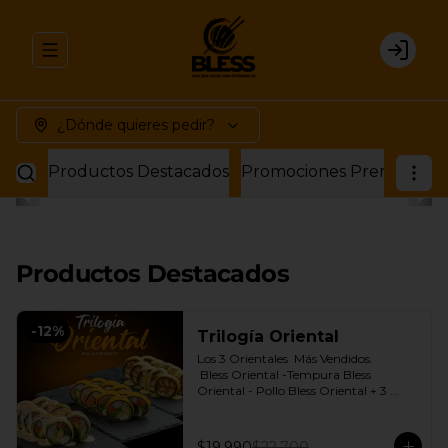
Abrir menu de navegación
Login
¿Dónde quieres pedir?
Productos Destacados
Promociones Premium
P
Productos Destacados
-
12
%
Trilogía Oriental
Los 3 Orientales  Más Vendidos.

 Bless Oriental -Tempura Bless 
Oriental - Pollo Bless Oriental + 3 
Salsas soya o dulce a elección.
$19.990
$22.700