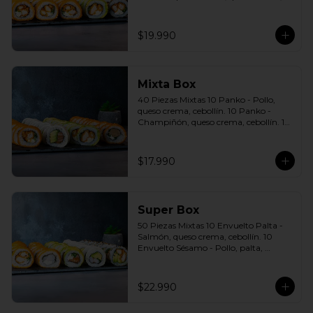
cebollín. 10 Envuelto Sésamo - Pollo, 
queso crema, cebollín. Incluye: 5 Salsas 
a elección soya o agridulce Bless + 3 
$19.990
palitos
Mixta Box
40 Piezas Mixtas 10 Panko - Pollo, 
queso crema, cebollín. 10 Panko - 
Champiñón, queso crema, cebollín. 10 
Envuelto Palta - Pollo, queso crema, 
cebollín. 10 Envuelto Queso - Salmón, 
palta, cebollín. Incluye: 2 Salsa soya 2 
$17.990
Salsa agridulce Bless 3 palitos
Super Box
50 Piezas Mixtas 10 Envuelto Palta - 
Salmón, queso crema, cebollín. 10 
Envuelto Sésamo - Pollo, palta, 
cebollín. 10 Envuelto Queso - 
Camarón, palta, cebollín. 10 Panko - 
Pollo, queso crema, cebollín. 10 Panko 
$22.990
- Camarón, queso crema, cebollín 
Incluye: 5 Salsas a elección soya o 