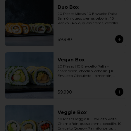
Duo Box
20 Piezas Mixtas. 10 Envuelto Palta - 
Salmón, queso crema, cebollín, 10 
Panko - Pollo, queso crema, cebollín 
Incluye: 2 Salsas a elección soya o 
agridulce Bless + 2 palitos
$9.990
Vegan Box
20 Piezas | 10 Envuelto Palta - 
champiñon, choclillo, cebollín. | 10 
Envuelto Ciboulette - pimentón, 
palmito, palta. Incluye: 2 Salsas a 
elección soya o agridulce Bless + 2 
palitos
$9.990
Veggie Box
30 Piezas Veggie 10 Envuelto Palta - 
Champiñón, queso crema, cebollín. 10 
Envuelto Queso - Palmito, palta, 