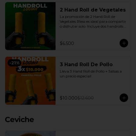
2 Hand Roll de Vegetales
La promoción de 2 Hand Roll de 
Vegetales Bless es ideal para compartir 
o disfrutar solo. Incluye dos handrolls 
de vegetales con queso crema y 
cebollín fresco, envueltos en arroz 
apanado en panko crocante, más 
$6.500
salsas a elección. Una opción práctica, 
sabrosa y conveniente, disponible en 
nuestro delivery en Santiago con la 
calidad de Sushi Bless.
-
21
%
3 Hand Roll De Pollo
Lleva 3 Hand Roll de Pollo + Salsas a 
un precio especial!
$10.000
$12.600
Ceviche