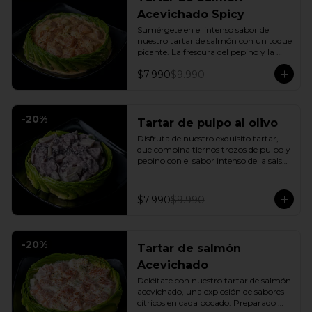
Acevichado Spicy
Sumérgete en el intenso sabor de 
nuestro tartar de salmón con un toque 
picante. La frescura del pepino y la 
suavidad de la palta se combinan con 
$7.990
$9.990
la explosión de la salsa spicy, creando 
un plato vibrante y lleno de sabor que 
cautivará tus sentidos. Incluye: 1 Salsa 
de soya
-
20
%
Tartar de pulpo al olivo
Disfruta de nuestro exquisito tartar, 
que combina tiernos trozos de pulpo y 
pepino con el sabor intenso de la salsa 
al olivo. Este plato se sirve sobre una 
fresca base de palta, creando una 
experiencia única de sabor y textura.
$7.990
$9.990
-
20
%
Tartar de salmón
Acevichado
Deléitate con nuestro tartar de salmón 
acevichado, una explosión de sabores 
cítricos en cada bocado. Preparado 