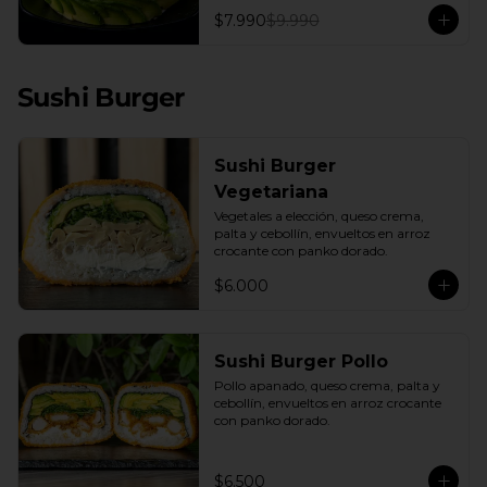
con una base de pepino fresco y palta 
$7.990
$9.990
cremosa, este plato es el equilibrio 
perfecto. Incluye: 1 Salsa de Soya 30ML
Sushi Burger
Sushi Burger
Vegetariana
Vegetales a elección, queso crema, 
palta y cebollín, envueltos en arroz 
crocante con panko dorado.
$6.000
Sushi Burger Pollo
Pollo apanado, queso crema, palta y 
cebollín, envueltos en arroz crocante 
con panko dorado.
$6.500