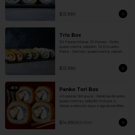
cebollín. 10 Envuelto Sésamo - 
Pimentón, queso crema, cebollín. 
Incluye: 3 Salsas a elección soya o 
$13.990
agridulce Bless + 2 palitos
Trio Box
30 Piezas Mixtas. 10 Panko - Pollo, 
queso crema, cebollín. 10 Envuelto 
Palta - Salmón, queso crema, cebollín. 
10 Envuelto Queso - Camarón, palta. 
Incluye: 3 Salsas a elección soya o 
agridulce Bless + 2 palitos
$13.990
-
6
%
Panko Tori Box
40 piezas Tempura - Rellenas de pollo, 
queso crema y cebollín Incluye: 4 
Salsas a elección soya o agridulce Bless 
+ 3 palitos
$14.990
$15.990