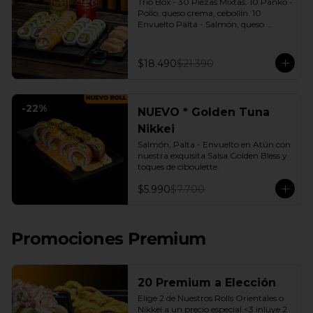
Trio Box - 30 Piezas Mixtas. 10 Panko - 
Pollo, queso crema, cebollín. 10 
Envuelto Palta - Salmón, queso 
crema, cebollín. 10 Envuelto Queso - 
Camarón, palta. | Gyozas a Elección | 
2 Bebidas Elección | 3 Salsas a Elección 
$18.490
$21.390
Soya o Agridulce Bless.
-
22
%
NUEVO * Golden Tuna
Nikkei
Salmón, Palta - Envuelto en Atún con 
nuestra exquisita Salsa Golden Bless y 
toques de ciboulette.
$5.990
$7.700
Promociones Premium
20 Premium a Elección
Elige 2 de Nuestros Rolls Orientales o 
Nikkei a un precio especial <3 inluye 2 