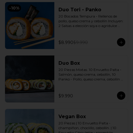
-
10
%
Duo Tori - Panko
20 Bocados Tempura - Rellenos de 
pollo, queso crema y cebollín Incluyen: 
2 Salsas a elección soya o agridulce 
Bless + 2 palitos
$8.990
$9.990
Duo Box
20 Piezas Mixtas. 10 Envuelto Palta - 
Salmón, queso crema, cebollín, 10 
Panko - Pollo, queso crema, cebollín 
Incluye: 2 Salsas a elección soya o 
agridulce Bless + 2 palitos
$9.990
Vegan Box
20 Piezas | 10 Envuelto Palta - 
champiñon, choclillo, cebollín. | 10 
Envuelto Ciboulette - pimentón, 