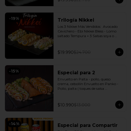
-
19
%
Trilogía Nikkei
Los 3 Nikkei Más Vendidos:  Avocado 
Cevichero - Ebi Nikkei Bless - Lomo 
saltado Tempura + 3 Salsas soya o 
dulce a elección.
$19.990
$24.700
-
15
%
Especial para 2
Envuelto en Palta - pollo, queso 
crema, cebollín Envuelto en Panko - 
Pollo, palta ( toques de salsa 
acevichada ) + 3 Empanadas - Pollo 
queso Incluye: 1 Salsa Agridulce Bless - 
2 Salsa soya
$10.990
$13.000
-
14
%
Especial para Compartir