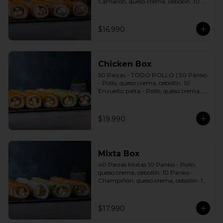
Camarón, queso crema, cebollín. 10 
Panko - Salmón, queso crema, 
cebollín. 10 Panko - Champiñón, 
queso crema, cebollín. Incluye: 4 Salsas 
$16.990
a elección soya o agridulce Bless + 2 
palitos
Chicken Box
50 Piezas - TODO POLLO | 30 Panko 
- Pollo, queso crema, cebollín. 10 
Envuelto palta - Pollo, queso crema, 
cebollín. 10 Envuelto Sésamo - Pollo, 
queso crema, cebollín. Incluye: 5 Salsas 
a elección soya o agridulce Bless + 3 
$19.990
palitos
Mixta Box
40 Piezas Mixtas 10 Panko - Pollo, 
queso crema, cebollín. 10 Panko - 
Champiñón, queso crema, cebollín. 10 
Envuelto Palta - Pollo, queso crema, 
cebollín. 10 Envuelto Queso - Salmón, 
palta, cebollín. Incluye: 2 Salsa soya 2 
$17.990
Salsa agridulce Bless 3 palitos