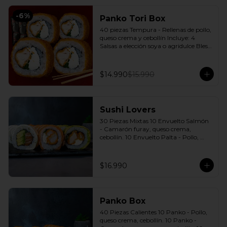
-
6
%
Panko Tori Box
40 piezas Tempura - Rellenas de pollo, 
queso crema y cebollín Incluye: 4 
Salsas a elección soya o agridulce Bless 
+ 3 palitos
$14.990
$15.990
Sushi Lovers
30 Piezas Mixtas 10 Envuelto Salmón 
- Camarón furay, queso crema, 
cebollín. 10 Envuelto Palta - Pollo, 
queso crema, cebollín. 10 Envuelto 
Queso - Salmón, palta, cebollín. 
Incluye: 3 Salsas a elección soya o 
$16.990
agridulce Bless + 2 palitos
Panko Box
40 Piezas Calientes 10 Panko - Pollo, 
queso crema, cebollín. 10 Panko - 