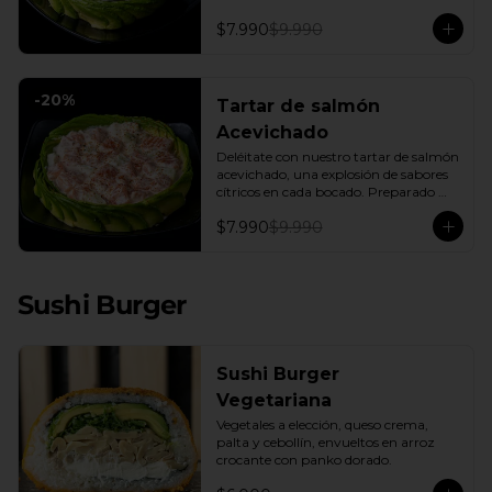
fresca base de palta, creando una 
experiencia única de sabor y textura.
$7.990
$9.990
-
20
%
Tartar de salmón
Acevichado
Deléitate con nuestro tartar de salmón 
acevichado, una explosión de sabores 
cítricos en cada bocado. Preparado 
con una base de pepino fresco y palta 
$7.990
$9.990
cremosa, este plato es el equilibrio 
perfecto. Incluye: 1 Salsa de Soya 30ML
Sushi Burger
Sushi Burger
Vegetariana
Vegetales a elección, queso crema, 
palta y cebollín, envueltos en arroz 
crocante con panko dorado.