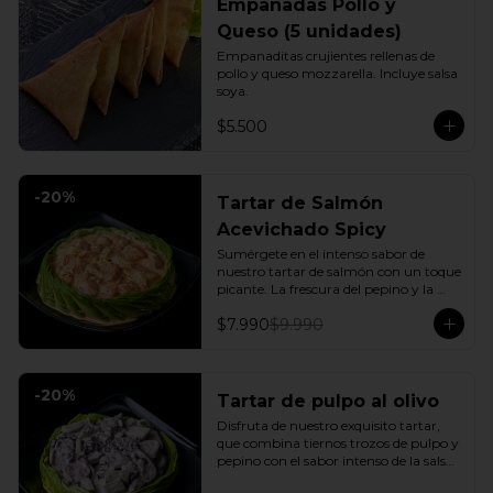
Empanadas Pollo y
Queso (5 unidades)
Empanaditas crujientes rellenas de 
pollo y queso mozzarella. Incluye salsa 
soya.
$5.500
-
20
%
Tartar de Salmón
Acevichado Spicy
Sumérgete en el intenso sabor de 
nuestro tartar de salmón con un toque 
picante. La frescura del pepino y la 
suavidad de la palta se combinan con 
$7.990
$9.990
la explosión de la salsa spicy, creando 
un plato vibrante y lleno de sabor que 
cautivará tus sentidos. Incluye: 1 Salsa 
de soya
-
20
%
Tartar de pulpo al olivo
Disfruta de nuestro exquisito tartar, 
que combina tiernos trozos de pulpo y 
pepino con el sabor intenso de la salsa 
al olivo. Este plato se sirve sobre una 