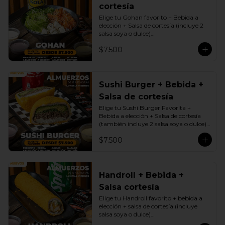
cortesía
Elige tu Gohan favorito + Bebida a 
elección + Salsa de cortesía (incluye 2 
salsa soya o dulce)

Promoción exclusiva Lunes a viernes 
$7.500
de 12 a 17 Horas.
Sushi Burger + Bebida +
Salsa de cortesía
Elige tu Sushi Burger Favorita + 
Bebida a elección + Salsa de cortesía 
(también incluye 2 salsa soya o dulce)

Promoción exclusiva Lunes a viernes 
$7.500
de 12 a 17 Horas.
Handroll + Bebida +
Salsa cortesía
Elige tu Handroll favorito + bebida a 
elección + salsa de cortesía (incluye 
salsa soya o dulce)

Promoción exclusiva Lunes a viernes 