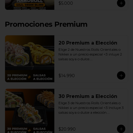
$5.000
de 12 a 17 Horas.
Promociones Premium
20 Premium a Elección
Elige 2 de Nuestros Rolls Orientales o 
Nikkei a un precio especial <3 inluye 2 
salsas soya o dulce.

(Promoción no incluye - Roll 
Cevichero)
$14.990
30 Premium a Elección
Elige 3 de Nuestros Rolls Orientales o 
Nikkei a un precio especial <3 Incluye 3 
salsas soya o dulce a elección.

(Promoción no incluye - Roll 
Cevichero)
$20.990