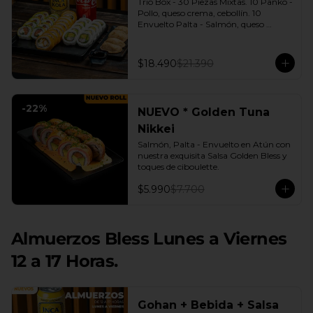
Trio Box - 30 Piezas Mixtas. 10 Panko - 
Pollo, queso crema, cebollín. 10 
Envuelto Palta - Salmón, queso 
crema, cebollín. 10 Envuelto Queso - 
Camarón, palta. | Gyozas a Elección | 
2 Bebidas Elección | 3 Salsas a Elección 
$18.490
$21.390
Soya o Agridulce Bless.
-
22
%
NUEVO * Golden Tuna
Nikkei
Salmón, Palta - Envuelto en Atún con 
nuestra exquisita Salsa Golden Bless y 
toques de ciboulette.
$5.990
$7.700
Almuerzos Bless Lunes a Viernes
12 a 17 Horas.
Gohan + Bebida + Salsa