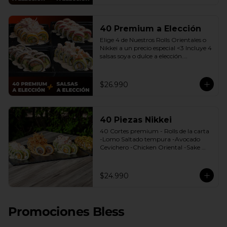
40 Premium a Elección
Elige 4 de Nuestros Rolls Orientales o 
Nikkei a un precio especial <3 Incluye 4 
salsas soya o dulce a elección.

(Promoción no incluye - Roll 
Cevichero)
$26.990
40 Piezas Nikkei
40 Cortes premium - Rolls de la carta 
-Lomo Saltado tempura -Avocado 
Cevichero -Chicken Oriental -Sake 
Nikkei Bless: 4 Salsas a elección soya o 
agridulce Bless + 3 palitos
$24.990
Promociones Bless