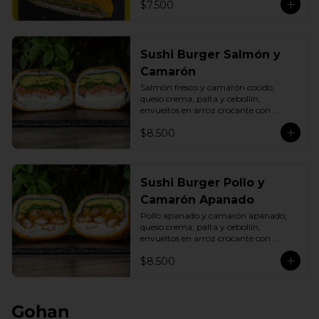
$7.500
Sushi Burger Salmón y
Camarón
Salmón fresco y camarón cocido, 
queso crema, palta y cebollín, 
envueltos en arroz crocante con 
panko dorado.
$8.500
Sushi Burger Pollo y
Camarón Apanado
Pollo apanado y camarón apanado, 
queso crema, palta y cebollín, 
envueltos en arroz crocante con 
panko dorado.
$8.500
Gohan