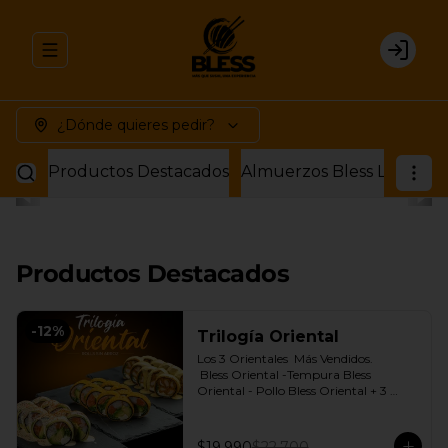
Abrir menu de navegación
Login
¿Dónde quieres pedir?
Productos Destacados
Productos Destacados
-
12
%
Trilogía Oriental
Los 3 Orientales  Más Vendidos.

 Bless Oriental -Tempura Bless 
Oriental - Pollo Bless Oriental + 3 
Salsas soya o dulce a elección.
$19.990
$22.700