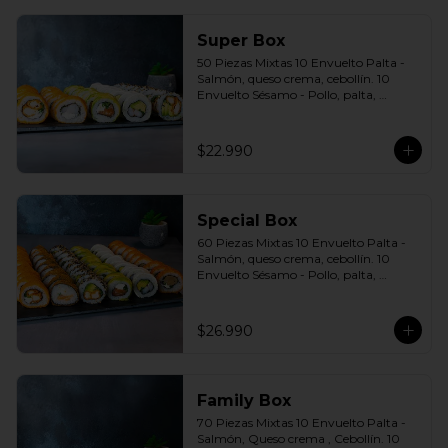
Super Box
50 Piezas Mixtas 10 Envuelto Palta - 
Salmón, queso crema, cebollín. 10 
Envuelto Sésamo - Pollo, palta, 
cebollín. 10 Envuelto Queso - 
Camarón, palta, cebollín. 10 Panko - 
Pollo, queso crema, cebollín. 10 Panko 
$22.990
- Camarón, queso crema, cebollín 
Incluye: 5 Salsas a elección soya o 
agridulce Bless + 4 palitos
Special Box
60 Piezas Mixtas 10 Envuelto Palta - 
Salmón, queso crema, cebollín. 10 
Envuelto Sésamo - Pollo, palta, 
cebollín. 10 Envuelto Queso - 
Camarón, palta cebollín. 10 Panko - 
Pollo, queso crema, cebollín. 10 Panko 
$26.990
- Champiñón, queso crema, cebollín. 
10 Futomaki furay - Salmón Incluye: 6 
Salsas a elección soya o agridulce Bless 
+ 5 palitos
Family Box
70 Piezas Mixtas 10 Envuelto Palta - 
Salmón, Queso crema , Cebollín. 10 