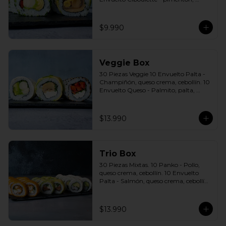
palmito, palta. Incluye: 2 Salsas a 
elección soya o agridulce Bless + 2 
palitos
$9.990
Veggie Box
30 Piezas Veggie 10 Envuelto Palta - 
Champiñón, queso crema, cebollín. 10 
Envuelto Queso - Palmito, palta, 
cebollín. 10 Envuelto Sésamo - 
Pimentón, queso crema, cebollín. 
Incluye: 3 Salsas a elección soya o 
$13.990
agridulce Bless + 2 palitos
Trio Box
30 Piezas Mixtas. 10 Panko - Pollo, 
queso crema, cebollín. 10 Envuelto 
Palta - Salmón, queso crema, cebollín. 
10 Envuelto Queso - Camarón, palta. 
Incluye: 3 Salsas a elección soya o 
agridulce Bless + 2 palitos
$13.990